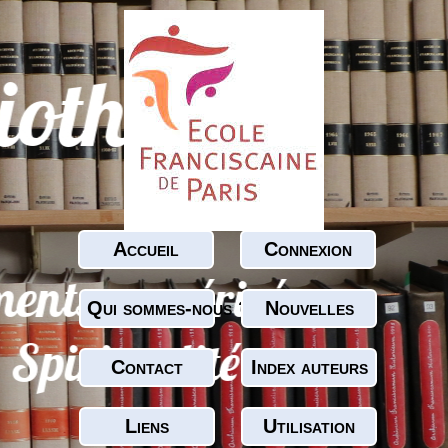
Accueil
Connexion
Qui sommes-nous ?
Nouvelles
Contact
Index auteurs
Liens
Utilisation