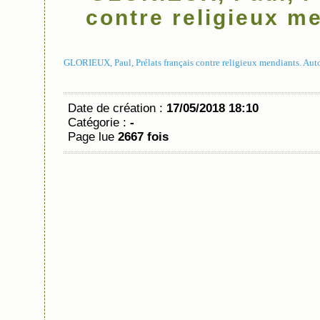
contre religieux me
GLORIEUX, Paul, Prélats français contre religieux mendiants. Auto
Date de création :
17/05/2018 18:10
Catégorie :
-
Page lue
2667 fois