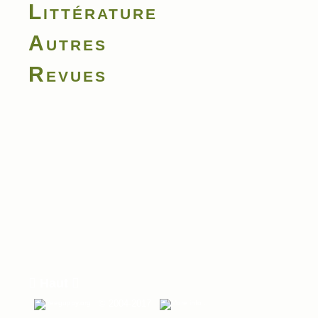
Littérature
Autres
Revues

Haut

© 2004-2017