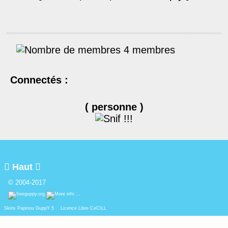
4 membres
Connectés :
( personne )

Haut

© 2004-2017
Skins Papinou GuppY 5
Licence Libre CeCILL