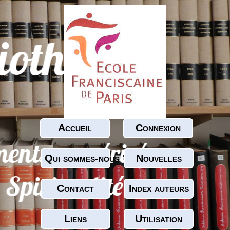
Accueil
Connexion
Qui sommes-nous ?
Nouvelles
Contact
Index auteurs
Liens
Utilisation