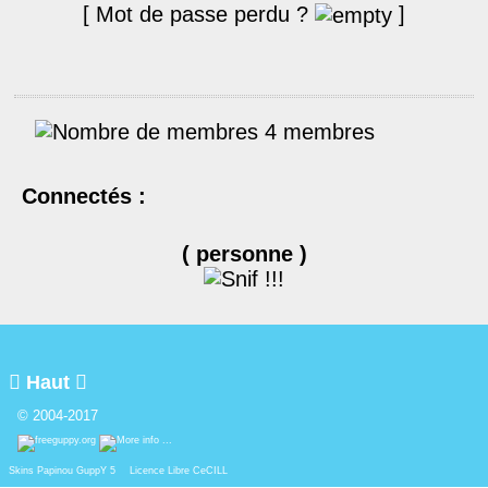
[ Mot de passe perdu ?
]
4 membres
Connectés :
( personne )

Haut

© 2004-2017
Skins Papinou GuppY 5
Licence Libre CeCILL