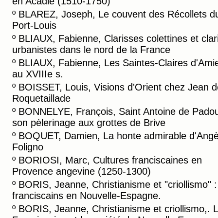
en Acadie (1510-1750)
º
BLAREZ, Joseph, Le couvent des Récollets d
Port-Louis
º
BLIAUX, Fabienne, Clarisses colettines et clar
urbanistes dans le nord de la France
º
BLIAUX, Fabienne, Les Saintes-Claires d'Ami
au XVIIIe s.
º
BOISSET, Louis, Visions d'Orient chez Jean d
Roquetaillade
º
BONNELYE, François, Saint Antoine de Padou
son pèlerinage aux grottes de Brive
º
BOQUET, Damien, La honte admirable d'Angè
Foligno
º
BORIOSI, Marc, Cultures franciscaines en
Provence angevine (1250-1300)
º
BORIS, Jeanne, Christianisme et "criollismo" :
franciscains en Nouvelle-Espagne.
º
BORIS, Jeanne, Christianisme et criollismo,. 