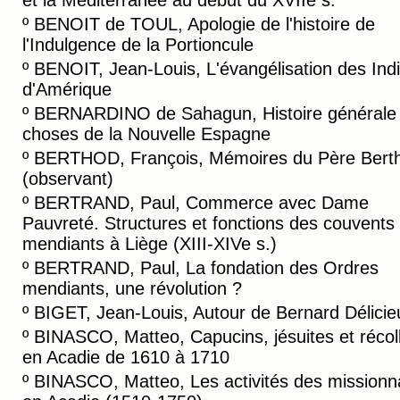
et la Méditerranée au début du XVIIe s.
º
BENOIT de TOUL, Apologie de l'histoire de
l'Indulgence de la Portioncule
º
BENOIT, Jean-Louis, L'évangélisation des Ind
d'Amérique
º
BERNARDINO de Sahagun, Histoire générale
choses de la Nouvelle Espagne
º
BERTHOD, François, Mémoires du Père Bert
(observant)
º
BERTRAND, Paul, Commerce avec Dame
Pauvreté. Structures et fonctions des couvents
mendiants à Liège (XIII-XIVe s.)
º
BERTRAND, Paul, La fondation des Ordres
mendiants, une révolution ?
º
BIGET, Jean-Louis, Autour de Bernard Délicie
º
BINASCO, Matteo, Capucins, jésuites et récol
en Acadie de 1610 à 1710
º
BINASCO, Matteo, Les activités des missionn