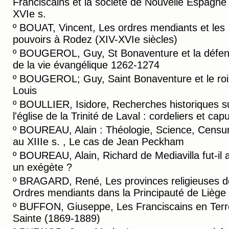
Franciscains et la société de Nouvelle Espagne
XVIe s.
º
BOUAT, Vincent, Les ordres mendiants et les
pouvoirs à Rodez (XIV-XVIe siècles)
º
BOUGEROL, Guy, St Bonaventure et la défe
de la vie évangélique 1262-1274
º
BOUGEROL; Guy, Saint Bonaventure et le roi 
Louis
º
BOULLIER, Isidore, Recherches historiques s
l'église de la Trinité de Laval : cordeliers et cap
º
BOUREAU, Alain : Théologie, Science, Censu
au XIIIe s. , Le cas de Jean Peckham
º
BOUREAU, Alain, Richard de Mediavilla fut-il 
un exégète ?
º
BRAGARD, René, Les provinces religieuses d
Ordres mendiants dans la Principauté de Liège
º
BUFFON, Giuseppe, Les Franciscains en Terr
Sainte (1869-1889)