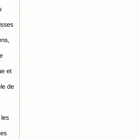
u
isses
ens,
e
e et
le de
 les
Les