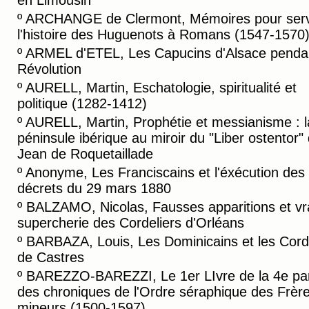
en Limousin
º
ARCHANGE de Clermont, Mémoires pour serv
l'histoire des Huguenots à Romans (1547-1570
º
ARMEL d'ETEL, Les Capucins d'Alsace pendan
Révolution
º
AURELL, Martin, Eschatologie, spiritualité et
politique (1282-1412)
º
AURELL, Martin, Prophétie et messianisme : l
péninsule ibérique au miroir du "Liber ostentor"
Jean de Roquetaillade
º
Anonyme, Les Franciscains et l'éxécution des
décrets du 29 mars 1880
º
BALZAMO, Nicolas, Fausses apparitions et vr
supercherie des Cordeliers d'Orléans
º
BARBAZA, Louis, Les Dominicains et les Cord
de Castres
º
BAREZZO-BAREZZI, Le 1er LIvre de la 4e par
des chroniques de l'Ordre séraphique des Frèr
mineurs (1500-1597)