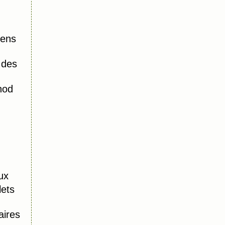
iens
 des
hod
ux
lets
aires