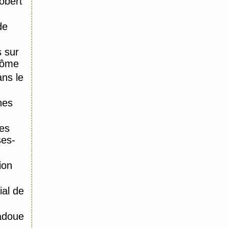
obert
de
 sur
Dôme
ns le
nes
es
ses-
ion
al de
adoue