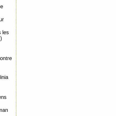
ée
ur
 les
)
,
ontre
inia
ens
oman