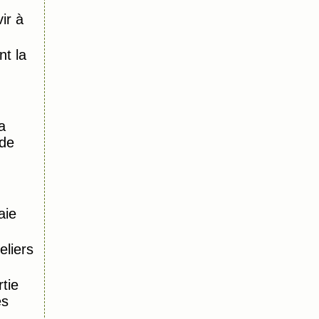
ir à
)
t la
a
 de
aie
eliers
tie
es