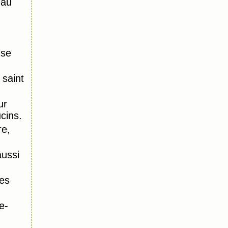
 au
nse
saint
ur
ucins.
re,
aussi
es
e-