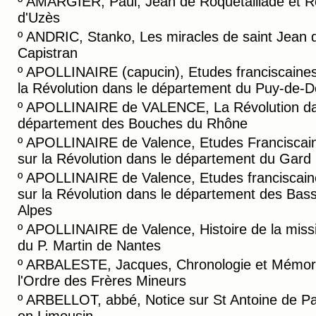
º
AMARGIER, Paul, Jean de Roquetaillade et R
d'Uzès
º
ANDRIC, Stanko, Les miracles de saint Jean 
Capistran
º
APOLLINAIRE (capucin), Etudes franciscaines
la Révolution dans le département du Puy-de-
º
APOLLINAIRE de VALENCE, La Révolution da
département des Bouches du Rhône
º
APOLLINAIRE de Valence, Etudes Franciscai
sur la Révolution dans le département du Gard
º
APOLLINAIRE de Valence, Etudes franciscain
sur la Révolution dans le département des Bas
Alpes
º
APOLLINAIRE de Valence, Histoire de la miss
du P. Martin de Nantes
º
ARBALESTE, Jacques, Chronologie et Mémori
l'Ordre des Frères Mineurs
º
ARBELLOT, abbé, Notice sur St Antoine de P