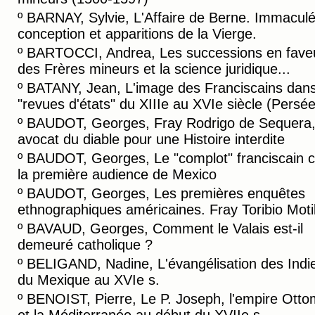
º
BARNAY, Sylvie, L'Affaire de Berne. Immacul
conception et apparitions de la Vierge.
º
BARTOCCI, Andrea, Les successions en fave
des Frères mineurs et la science juridique...
º
BATANY, Jean, L'image des Franciscains dans
"revues d'états" du XIIIe au XVIe siècle (Persée
º
BAUDOT, Georges, Fray Rodrigo de Sequera
avocat du diable pour une Histoire interdite
º
BAUDOT, Georges, Le "complot" franciscain c
la première audience de Mexico
º
BAUDOT, Georges, Les premières enquêtes
ethnographiques américaines. Fray Toribio Motil
º
BAVAUD, Georges, Comment le Valais est-il
demeuré catholique ?
º
BELIGAND, Nadine, L'évangélisation des Indi
du Mexique au XVIe s.
º
BENOIST, Pierre, Le P. Joseph, l'empire Ott