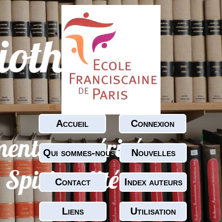
Accueil
Connexion
Qui sommes-nous ?
Nouvelles
Contact
Index auteurs
Liens
Utilisation