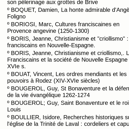
son pèlerinage aux grottes de Brive
º
BOQUET, Damien, La honte admirable d'Angè
Foligno
º
BORIOSI, Marc, Cultures franciscaines en
Provence angevine (1250-1300)
º
BORIS, Jeanne, Christianisme et "criollismo" :
franciscains en Nouvelle-Espagne.
º
BORIS, Jeanne, Christianisme et criollismo,. 
Franciscains et la société de Nouvelle Espagne
XVIe s.
º
BOUAT, Vincent, Les ordres mendiants et les
pouvoirs à Rodez (XIV-XVIe siècles)
º
BOUGEROL, Guy, St Bonaventure et la défe
de la vie évangélique 1262-1274
º
BOUGEROL; Guy, Saint Bonaventure et le roi 
Louis
º
BOULLIER, Isidore, Recherches historiques s
l'église de la Trinité de Laval : cordeliers et cap