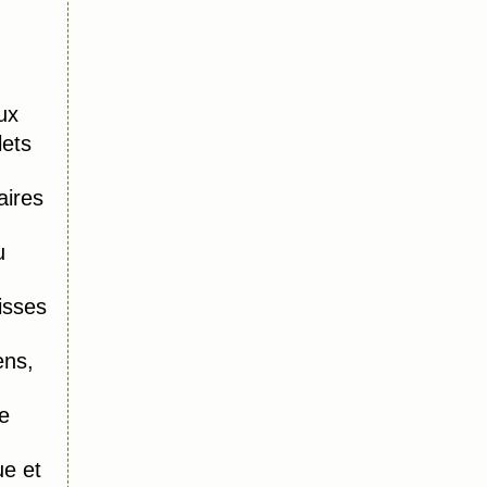
ux
lets
aires
u
isses
ens,
e
e et