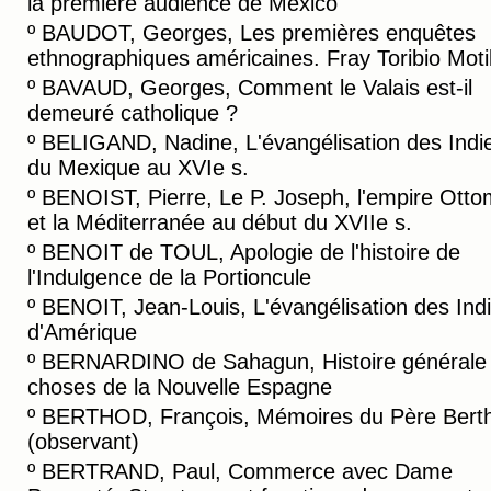
la première audience de Mexico
º
BAUDOT, Georges, Les premières enquêtes
ethnographiques américaines. Fray Toribio Motil
º
BAVAUD, Georges, Comment le Valais est-il
demeuré catholique ?
º
BELIGAND, Nadine, L'évangélisation des Indi
du Mexique au XVIe s.
º
BENOIST, Pierre, Le P. Joseph, l'empire Ott
et la Méditerranée au début du XVIIe s.
º
BENOIT de TOUL, Apologie de l'histoire de
l'Indulgence de la Portioncule
º
BENOIT, Jean-Louis, L'évangélisation des Ind
d'Amérique
º
BERNARDINO de Sahagun, Histoire générale
choses de la Nouvelle Espagne
º
BERTHOD, François, Mémoires du Père Bert
(observant)
º
BERTRAND, Paul, Commerce avec Dame