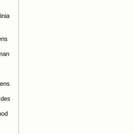
inia
ens
oman
iens
 des
hod