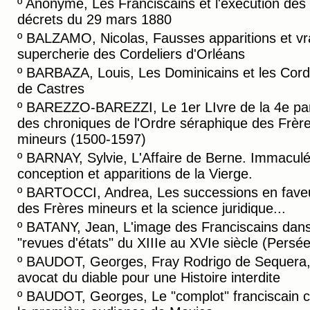
º
Anonyme, Les Franciscains et l'éxécution des
décrets du 29 mars 1880
º
BALZAMO, Nicolas, Fausses apparitions et vr
supercherie des Cordeliers d'Orléans
º
BARBAZA, Louis, Les Dominicains et les Cord
de Castres
º
BAREZZO-BAREZZI, Le 1er LIvre de la 4e par
des chroniques de l'Ordre séraphique des Frèr
mineurs (1500-1597)
º
BARNAY, Sylvie, L'Affaire de Berne. Immacul
conception et apparitions de la Vierge.
º
BARTOCCI, Andrea, Les successions en fave
des Frères mineurs et la science juridique...
º
BATANY, Jean, L'image des Franciscains dans
"revues d'états" du XIIIe au XVIe siècle (Persée
º
BAUDOT, Georges, Fray Rodrigo de Sequera
avocat du diable pour une Histoire interdite
º
BAUDOT, Georges, Le "complot" franciscain c