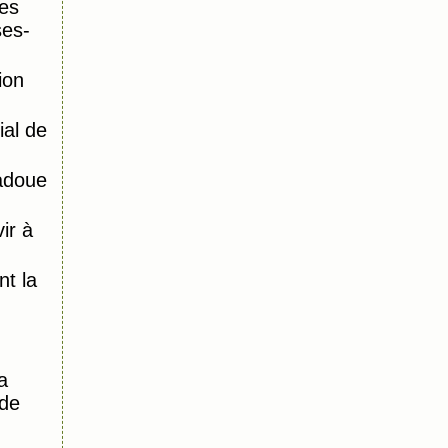
es
ses-
ion
al de
adoue
ir à
)
t la
a
 de