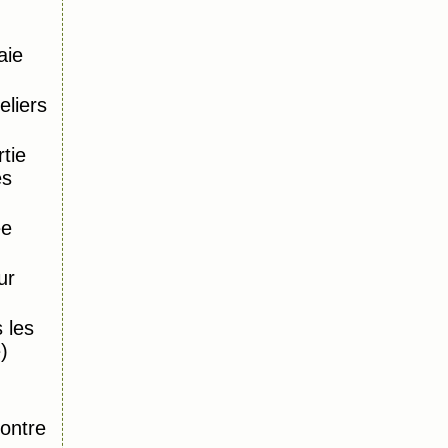
aie
eliers
tie
es
ée
ur
 les
)
,
ontre