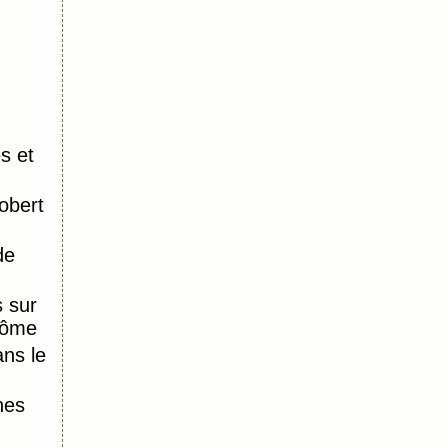
s et
obert
de
 sur
Dôme
ns le
nes