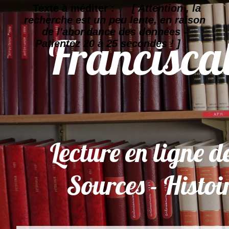
Texte à méditer :
[ Attention , la
recherche est un peu lente, en raison
de l'abondance des données -
Patientez 20 à 25 secondes ! ]