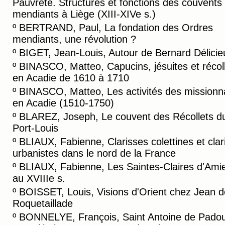
Pauvreté. Structures et fonctions des couvents
mendiants à Liège (XIII-XIVe s.)
º
BERTRAND, Paul, La fondation des Ordres
mendiants, une révolution ?
º
BIGET, Jean-Louis, Autour de Bernard Délicie
º
BINASCO, Matteo, Capucins, jésuites et récol
en Acadie de 1610 à 1710
º
BINASCO, Matteo, Les activités des missionn
en Acadie (1510-1750)
º
BLAREZ, Joseph, Le couvent des Récollets d
Port-Louis
º
BLIAUX, Fabienne, Clarisses colettines et clar
urbanistes dans le nord de la France
º
BLIAUX, Fabienne, Les Saintes-Claires d'Ami
au XVIIIe s.
º
BOISSET, Louis, Visions d'Orient chez Jean d
Roquetaillade
º
BONNELYE, François, Saint Antoine de Padou