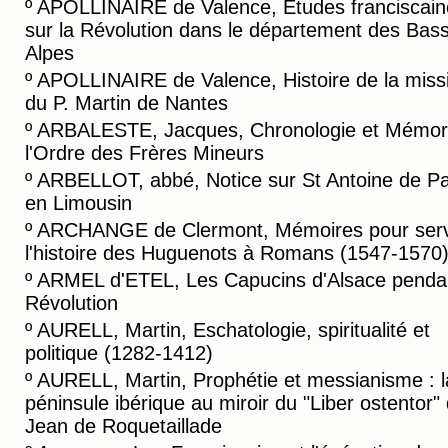
º
APOLLINAIRE de Valence, Etudes franciscain
sur la Révolution dans le département des Bas
Alpes
º
APOLLINAIRE de Valence, Histoire de la miss
du P. Martin de Nantes
º
ARBALESTE, Jacques, Chronologie et Mémori
l'Ordre des Frères Mineurs
º
ARBELLOT, abbé, Notice sur St Antoine de P
en Limousin
º
ARCHANGE de Clermont, Mémoires pour serv
l'histoire des Huguenots à Romans (1547-1570
º
ARMEL d'ETEL, Les Capucins d'Alsace pendan
Révolution
º
AURELL, Martin, Eschatologie, spiritualité et
politique (1282-1412)
º
AURELL, Martin, Prophétie et messianisme : l
péninsule ibérique au miroir du "Liber ostentor"
Jean de Roquetaillade