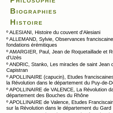
Biographies
Histoire
º
ALESIANI, Histoire du couvent d'Alesiani
º
ALLEMAND, Sylvie, Observances franciscaine
fondations érémitiques
º
AMARGIER, Paul, Jean de Roquetaillade et R
d'Uzès
º
ANDRIC, Stanko, Les miracles de saint Jean 
Capistran
º
APOLLINAIRE (capucin), Etudes franciscaines
la Révolution dans le département du Puy-de-
º
APOLLINAIRE de VALENCE, La Révolution da
département des Bouches du Rhône
º
APOLLINAIRE de Valence, Etudes Franciscai
sur la Révolution dans le département du Gard