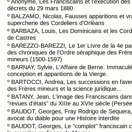
º
Anonyme, Les Franciscains et l'éxécution des
décrets du 29 mars 1880
º
BALZAMO, Nicolas, Fausses apparitions et vr
supercherie des Cordeliers d'Orléans
º
BARBAZA, Louis, Les Dominicains et les Cord
de Castres
º
BAREZZO-BAREZZI, Le 1er LIvre de la 4e par
des chroniques de l'Ordre séraphique des Frèr
mineurs (1500-1597)
º
BARNAY, Sylvie, L'Affaire de Berne. Immacul
conception et apparitions de la Vierge.
º
BARTOCCI, Andrea, Les successions en fave
des Frères mineurs et la science juridique...
º
BATANY, Jean, L'image des Franciscains dans
"revues d'états" du XIIIe au XVIe siècle (Persée
º
BAUDOT, Georges, Fray Rodrigo de Sequera
avocat du diable pour une Histoire interdite
º
BAUDOT, Georges, Le "complot" franciscain c