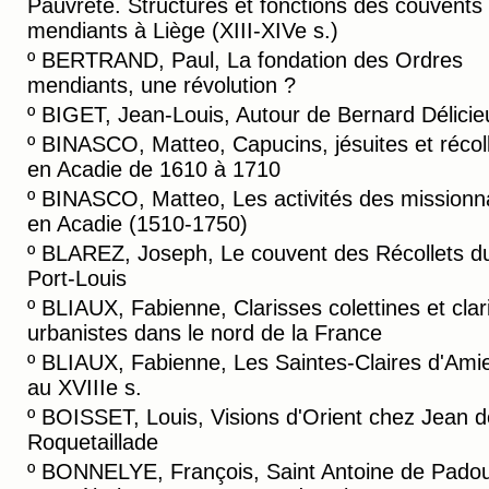
Pauvreté. Structures et fonctions des couvents
mendiants à Liège (XIII-XIVe s.)
º
BERTRAND, Paul, La fondation des Ordres
mendiants, une révolution ?
º
BIGET, Jean-Louis, Autour de Bernard Délicie
º
BINASCO, Matteo, Capucins, jésuites et récol
en Acadie de 1610 à 1710
º
BINASCO, Matteo, Les activités des missionn
en Acadie (1510-1750)
º
BLAREZ, Joseph, Le couvent des Récollets d
Port-Louis
º
BLIAUX, Fabienne, Clarisses colettines et clar
urbanistes dans le nord de la France
º
BLIAUX, Fabienne, Les Saintes-Claires d'Ami
au XVIIIe s.
º
BOISSET, Louis, Visions d'Orient chez Jean d
Roquetaillade
º
BONNELYE, François, Saint Antoine de Padou