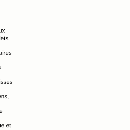
ux
lets
aires
u
isses
ens,
e
e et