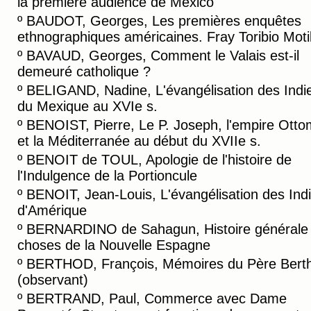
la première audience de Mexico
º
BAUDOT, Georges, Les premières enquêtes
ethnographiques américaines. Fray Toribio Motil
º
BAVAUD, Georges, Comment le Valais est-il
demeuré catholique ?
º
BELIGAND, Nadine, L'évangélisation des Indi
du Mexique au XVIe s.
º
BENOIST, Pierre, Le P. Joseph, l'empire Ott
et la Méditerranée au début du XVIIe s.
º
BENOIT de TOUL, Apologie de l'histoire de
l'Indulgence de la Portioncule
º
BENOIT, Jean-Louis, L'évangélisation des Ind
d'Amérique
º
BERNARDINO de Sahagun, Histoire générale
choses de la Nouvelle Espagne
º
BERTHOD, François, Mémoires du Père Bert
(observant)
º
BERTRAND, Paul, Commerce avec Dame