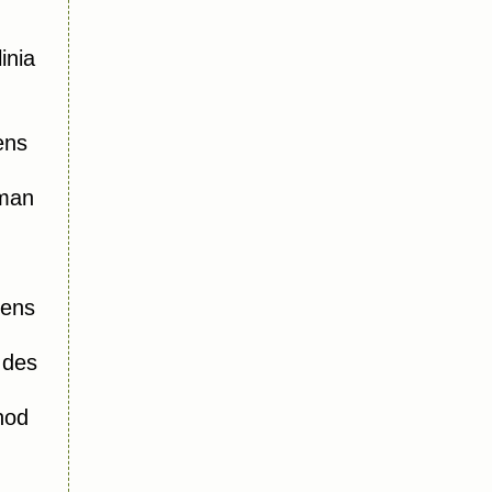
inia
ens
oman
iens
 des
hod