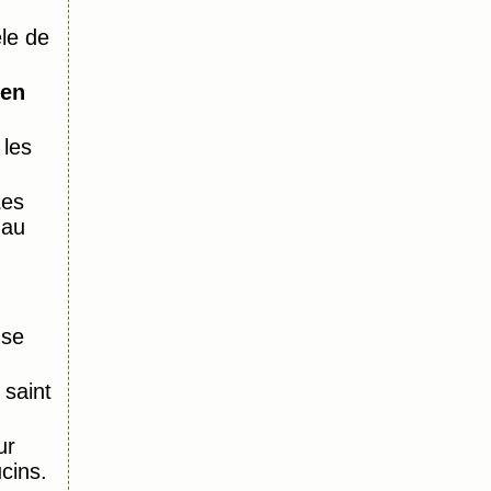
le de
 en
 les
Les
 au
nse
saint
ur
ucins.