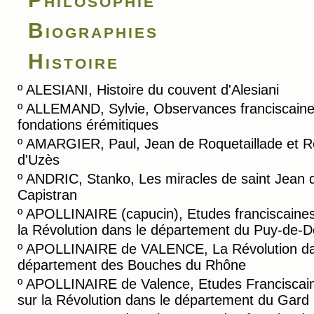
Biographies
Histoire
º
ALESIANI, Histoire du couvent d'Alesiani
º
ALLEMAND, Sylvie, Observances franciscaine
fondations érémitiques
º
AMARGIER, Paul, Jean de Roquetaillade et R
d'Uzès
º
ANDRIC, Stanko, Les miracles de saint Jean 
Capistran
º
APOLLINAIRE (capucin), Etudes franciscaines
la Révolution dans le département du Puy-de-
º
APOLLINAIRE de VALENCE, La Révolution da
département des Bouches du Rhône
º
APOLLINAIRE de Valence, Etudes Franciscai
sur la Révolution dans le département du Gard