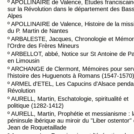
º
APOLLINAIRE de Valence, Etudes franciscain
sur la Révolution dans le département des Bas
Alpes
º
APOLLINAIRE de Valence, Histoire de la miss
du P. Martin de Nantes
º
ARBALESTE, Jacques, Chronologie et Mémori
l'Ordre des Frères Mineurs
º
ARBELLOT, abbé, Notice sur St Antoine de P
en Limousin
º
ARCHANGE de Clermont, Mémoires pour serv
l'histoire des Huguenots à Romans (1547-1570
º
ARMEL d'ETEL, Les Capucins d'Alsace pendan
Révolution
º
AURELL, Martin, Eschatologie, spiritualité et
politique (1282-1412)
º
AURELL, Martin, Prophétie et messianisme : l
péninsule ibérique au miroir du "Liber ostentor"
Jean de Roquetaillade