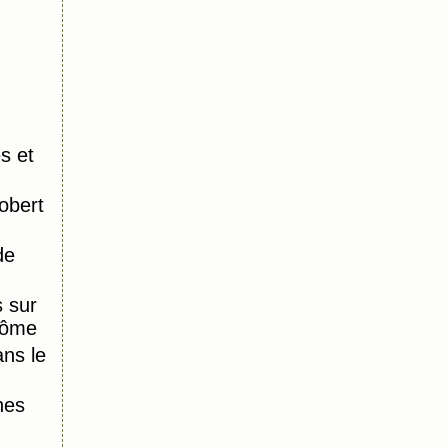
s et
obert
de
 sur
Dôme
ns le
nes