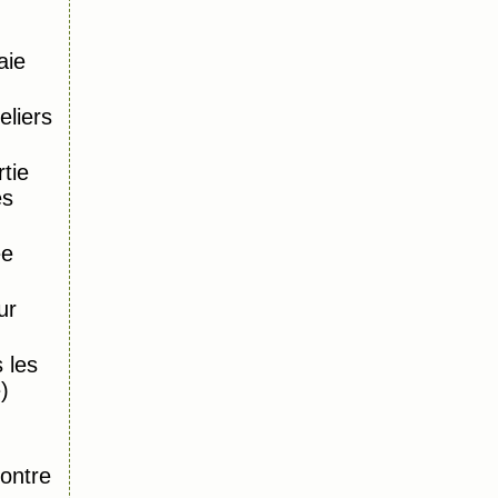
aie
eliers
tie
es
ée
ur
 les
)
,
ontre