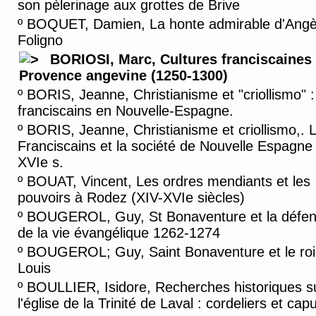
son pèlerinage aux grottes de Brive
º
BOQUET, Damien, La honte admirable d'Angè
Foligno
BORIOSI, Marc, Cultures franciscaines
Provence angevine (1250-1300)
º
BORIS, Jeanne, Christianisme et "criollismo" :
franciscains en Nouvelle-Espagne.
º
BORIS, Jeanne, Christianisme et criollismo,. 
Franciscains et la société de Nouvelle Espagne
XVIe s.
º
BOUAT, Vincent, Les ordres mendiants et les
pouvoirs à Rodez (XIV-XVIe siècles)
º
BOUGEROL, Guy, St Bonaventure et la défe
de la vie évangélique 1262-1274
º
BOUGEROL; Guy, Saint Bonaventure et le roi 
Louis
º
BOULLIER, Isidore, Recherches historiques s
l'église de la Trinité de Laval : cordeliers et cap