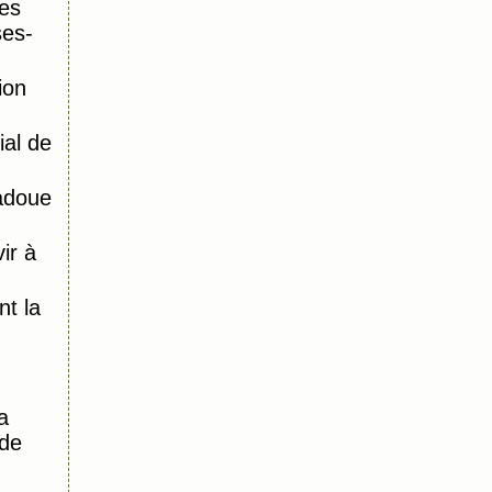
es
ses-
ion
al de
adoue
ir à
)
t la
a
 de