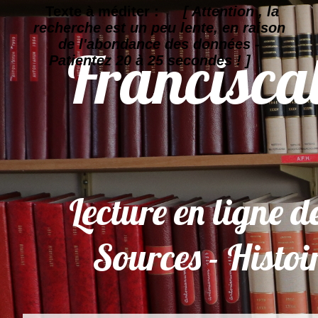
Texte à méditer :
[ Attention , la
recherche est un peu lente, en raison
de l'abondance des données -
Patientez 20 à 25 secondes ! ]