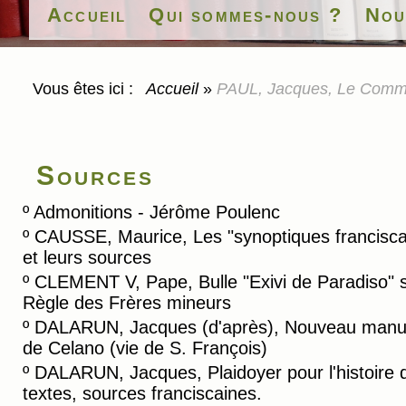
Accueil
Qui sommes-nous ?
Nou
Vous êtes ici :
Accueil
»
PAUL, Jacques, Le Commen
Sources
º
Admonitions - Jérôme Poulenc
º
CAUSSE, Maurice, Les "synoptiques francisca
et leurs sources
º
CLEMENT V, Pape, Bulle "Exivi de Paradiso" s
Règle des Frères mineurs
º
DALARUN, Jacques (d'après), Nouveau manus
de Celano (vie de S. François)
º
DALARUN, Jacques, Plaidoyer pour l'histoire 
textes, sources franciscaines.