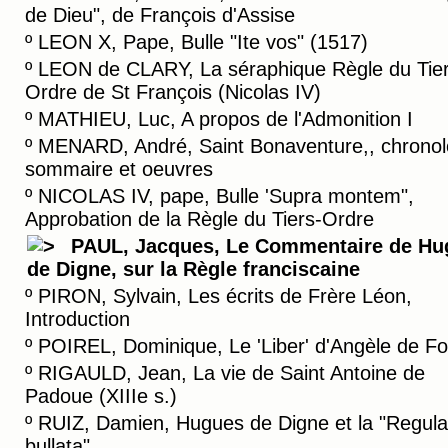
de Dieu", de François d'Assise
º
LEON X, Pape, Bulle "Ite vos" (1517)
º
LEON de CLARY, La séraphique Règle du Tier
Ordre de St François (Nicolas IV)
º
MATHIEU, Luc, A propos de l'Admonition I
º
MENARD, André, Saint Bonaventure,, chronol
sommaire et oeuvres
º
NICOLAS IV, pape, Bulle 'Supra montem",
Approbation de la Règle du Tiers-Ordre
PAUL, Jacques, Le Commentaire de Hu
de Digne, sur la Règle franciscaine
º
PIRON, Sylvain, Les écrits de Frère Léon,
Introduction
º
POIREL, Dominique, Le 'Liber' d'Angèle de Fo
º
RIGAULD, Jean, La vie de Saint Antoine de
Padoue (XIIIe s.)
º
RUIZ, Damien, Hugues de Digne et la "Regul
bullata"