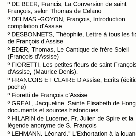
º
DE BEER, Francis, La Conversion de saint
François, selon Thomas de Celano
º
DELMAS -GOYON, François, Introduction
compilation d'Assise
º
DESBONNETS, Théophile, Lettre à tous les fi
de François d'Assise
º
EDER, Thomas, Le Cantique de frère Soleil
(François d'Assise)
º
FIORETTI, Les petites fleurs de saint Françoi
d'Assise, (Maurice Denis).
º
FRANCOIS ET CLAIRE D'Assise, Ecrits (éditi
poche)
º
Fioretti de François d'Assise
º
GREAL, Jacqueline, Sainte Elisabeth de Hongr
documents et sources historiques
º
HILARIN de Lucerne, Fr. Julien de Spire et la
légende anonyme de S. François
º
LEHMANN, Léonard," L'Exhortation à la loua