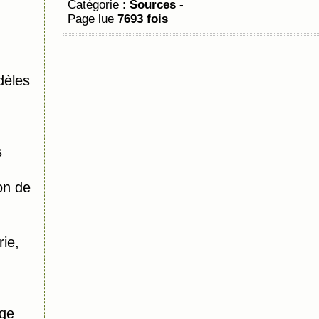
Catégorie :
Sources -
Page lue
7693 fois
dèles
s
on de
ie,
nge