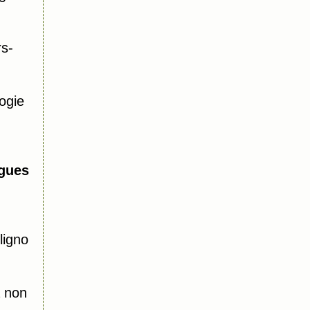
s-
ogie
gues
ligno
a non