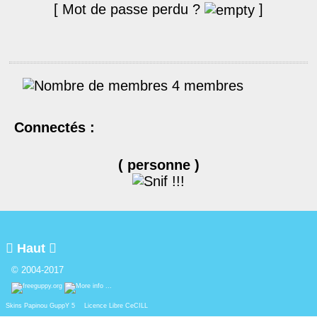
[ Mot de passe perdu ?
]
4 membres
Connectés :
( personne )

Haut

© 2004-2017
Skins Papinou GuppY 5
Licence Libre CeCILL