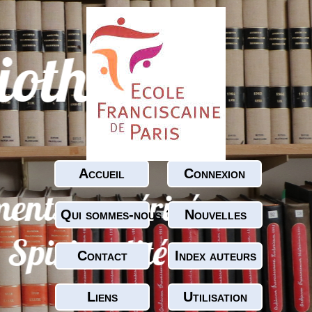
Accueil
Connexion
Qui sommes-nous ?
Nouvelles
Contact
Index auteurs
Liens
Utilisation