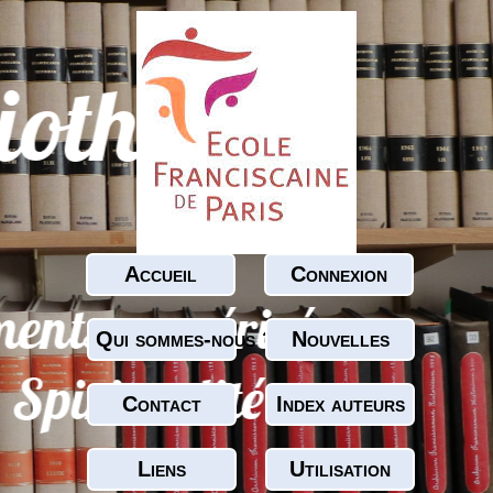
Accueil
Connexion
Qui sommes-nous ?
Nouvelles
Contact
Index auteurs
Liens
Utilisation