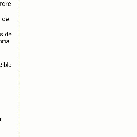
Ordre
) de
s de
ncia
Bible
a