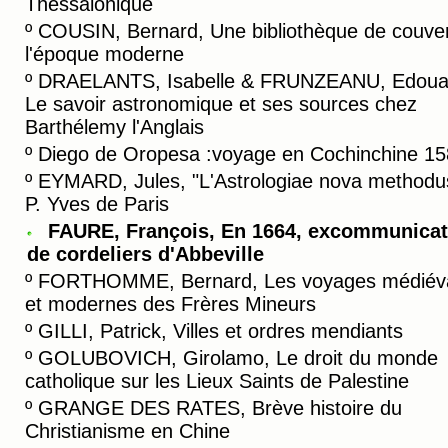
Thessalonique
º
COUSIN, Bernard, Une bibliothèque de couve
l'époque moderne
º
DRAELANTS, Isabelle & FRUNZEANU, Edoua
Le savoir astronomique et ses sources chez
Barthélemy l'Anglais
º
Diego de Oropesa :voyage en Cochinchine 1
º
EYMARD, Jules, "L'Astrologiae nova methodu
P. Yves de Paris
FAURE, François, En 1664, excommunicat
de cordeliers d'Abbeville
º
FORTHOMME, Bernard, Les voyages médiév
et modernes des Frères Mineurs
º
GILLI, Patrick, Villes et ordres mendiants
º
GOLUBOVICH, Girolamo, Le droit du monde
catholique sur les Lieux Saints de Palestine
º
GRANGE DES RATES, Brève histoire du
Christianisme en Chine