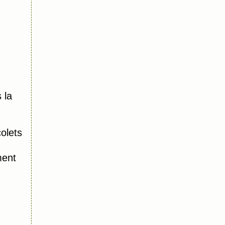
 la
olets
ment