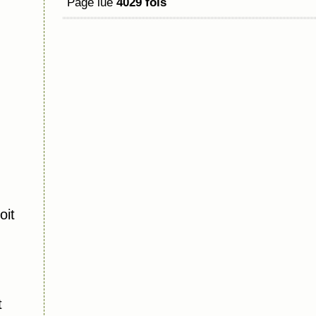
Page lue
4029 fois
oit
t