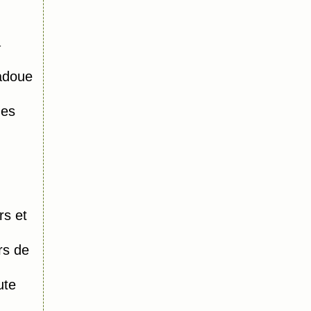
a
adoue
des
rs et
rs de
ute