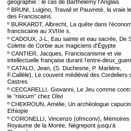
géographie : le cas de Barthelemy l'Anglais
º
BRUNI, Luigino, Travail et Pauvreté, la vraie l
des Franciscains.
º
BURKARDT, Albrecht, La quête dans l'économ
franciscaine au XVIIIe s.
º
CADOUX, J-L, Eau sainte et eau sacrée, De 
Colette de Corbie aux magiciens d'Égypte
º
CANTIER, Jacques, Franciscanisme et vie
intellectuelle française durant l'entre-deux_guer
º
CATALO, Jean, (S. Duchesne, P. Marlière,
F.Callèle), Le couvent médiéval des Cordeliers 
Castres
º
CECCARELLI, Giovanni, Le Jeu comme contra
le "risicum" chez Olivi
º
CHEKROUN, Amélie, Un archéologue capucin
Ethiopie
º
CORONELLI, Vincenzo (ofmconv), Mémoires
Royaume de la Morée, Négrepont jusqu'à