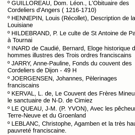
º
GUILLOREAU, Dom. Léon., L'Obituaire des
Cordeliers d'Angers ( 1216-1710)
º
HENNEPIN, Louis (Récollet), Description de l
Louisiane
º
HILDEBRAND, P. Le culte de St Antoine de P
à Tournai
º
INARD de Caudié, Bernard, Eloge historique 
hommes illustres des Trois ordres franciscains
º
JARRY, Anne-Pauline, Fonds du couvent des
Cordeliers de Dijon - 49 H
º
JOERGENSEN, Johannes, Pèlerinages
franciscains
º
KERVAL, L. de, Le Couvent des Frères Mineu
le sanctuaire de N-D. de Cimiez
º
LE QUEAU, J-M. (P. YVON), Avec les pêcheu
Terre-Neuve et du Groenland
º
LEBLANC, Christophe, Agamben et la très ha
pauvreté franciscaine.