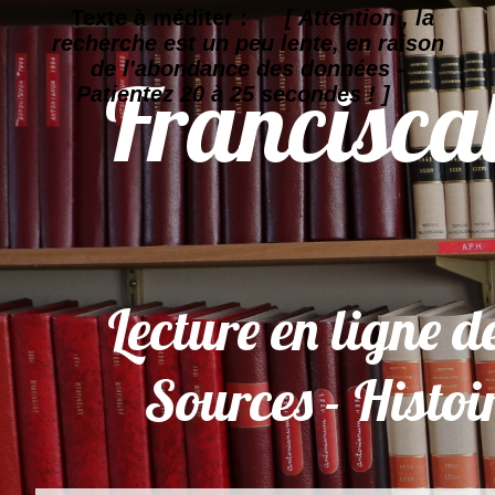
Texte à méditer :
[ Attention , la
recherche est un peu lente, en raison
de l'abondance des données -
Patientez 20 à 25 secondes ! ]