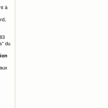
nt à
rd,
583
s" du
ion
aux