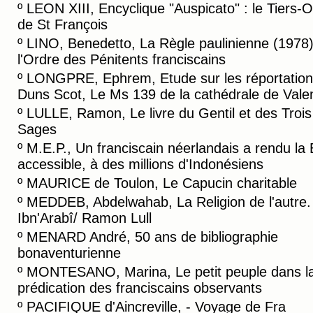
º
LEON XIII, Encyclique "Auspicato" : le Tiers-
de St François
º
LINO, Benedetto, La Règle paulinienne (1978
l'Ordre des Pénitents franciscains
º
LONGPRE, Ephrem, Etude sur les réportation
Duns Scot, Le Ms 139 de la cathédrale de Vale
º
LULLE, Ramon, Le livre du Gentil et des Trois
Sages
º
M.E.P., Un franciscain néerlandais a rendu la 
accessible, à des millions d'Indonésiens
º
MAURICE de Toulon, Le Capucin charitable
º
MEDDEB, Abdelwahab, La Religion de l'autre.
Ibn'Arabî/ Ramon Lull
º
MENARD André, 50 ans de bibliographie
bonaventurienne
º
MONTESANO, Marina, Le petit peuple dans l
prédication des franciscains observants
º
PACIFIQUE d'Aincreville, - Voyage de Fra