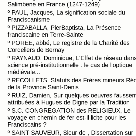
Salimbene en France (1247-1249)
º
PAUL, Jacques, La signification sociale du
Franciscanisme
º
PIZZABALLA, PierBaptista, La Présence
franciscaine en Terre-Sainte
º
POREE, abbé, Le registre de la Charité des
Cordeliers de Bernay
º
RAYNAUD, Dominique, L'Effet de réseau dans
science pré-institutionnelle : le cas de l'optique
médiévale...
º
RECOLLETS, Statuts des Frères mineurs Réc
de la Province Saint-Denis
º
RUIZ, Damien, Sur quelques oeuvres fausse
attribuées à Hugues de Digne par la Tradition
º
S.C. CONGREGATION des RELIGIEUX, Le
voyage en chemin de fer est-il licite pour les
Franciscains ?
º
SAINT SAUVEUR, Sieur de , Dissertation sur