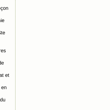
eçon
ie
Ste
res
de
t et
 en
 du