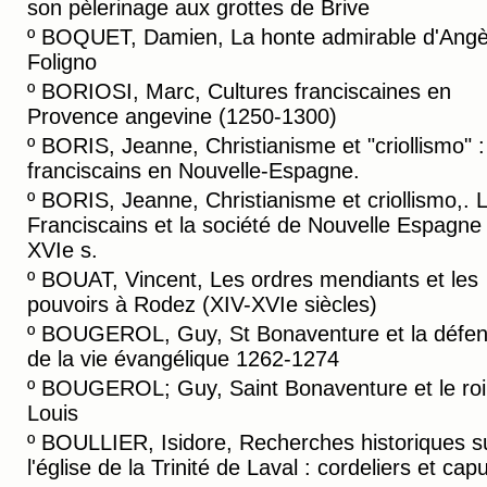
son pèlerinage aux grottes de Brive
º
BOQUET, Damien, La honte admirable d'Angè
Foligno
º
BORIOSI, Marc, Cultures franciscaines en
Provence angevine (1250-1300)
º
BORIS, Jeanne, Christianisme et "criollismo" :
franciscains en Nouvelle-Espagne.
º
BORIS, Jeanne, Christianisme et criollismo,. 
Franciscains et la société de Nouvelle Espagne
XVIe s.
º
BOUAT, Vincent, Les ordres mendiants et les
pouvoirs à Rodez (XIV-XVIe siècles)
º
BOUGEROL, Guy, St Bonaventure et la défe
de la vie évangélique 1262-1274
º
BOUGEROL; Guy, Saint Bonaventure et le roi 
Louis
º
BOULLIER, Isidore, Recherches historiques s
l'église de la Trinité de Laval : cordeliers et cap