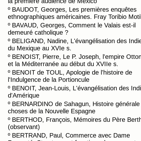
la première audience de Mexico
º
BAUDOT, Georges, Les premières enquêtes
ethnographiques américaines. Fray Toribio Motil
º
BAVAUD, Georges, Comment le Valais est-il
demeuré catholique ?
º
BELIGAND, Nadine, L'évangélisation des Indi
du Mexique au XVIe s.
º
BENOIST, Pierre, Le P. Joseph, l'empire Ott
et la Méditerranée au début du XVIIe s.
º
BENOIT de TOUL, Apologie de l'histoire de
l'Indulgence de la Portioncule
º
BENOIT, Jean-Louis, L'évangélisation des Ind
d'Amérique
º
BERNARDINO de Sahagun, Histoire générale
choses de la Nouvelle Espagne
º
BERTHOD, François, Mémoires du Père Bert
(observant)
º
BERTRAND, Paul, Commerce avec Dame