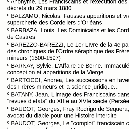
º
Anonyme, Les Franciscains et l'éxécution des
décrets du 29 mars 1880
º
BALZAMO, Nicolas, Fausses apparitions et vr
supercherie des Cordeliers d'Orléans
º
BARBAZA, Louis, Les Dominicains et les Cord
de Castres
º
BAREZZO-BAREZZI, Le 1er LIvre de la 4e par
des chroniques de l'Ordre séraphique des Frèr
mineurs (1500-1597)
º
BARNAY, Sylvie, L'Affaire de Berne. Immacul
conception et apparitions de la Vierge.
º
BARTOCCI, Andrea, Les successions en fave
des Frères mineurs et la science juridique...
º
BATANY, Jean, L'image des Franciscains dans
"revues d'états" du XIIIe au XVIe siècle (Persée
º
BAUDOT, Georges, Fray Rodrigo de Sequera
avocat du diable pour une Histoire interdite
º
BAUDOT, Georges, Le "complot" franciscain c