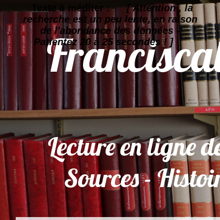
Texte à méditer :
[ Attention , la
recherche est un peu lente, en raison
de l'abondance des données -
Patientez 20 à 25 secondes ! ]