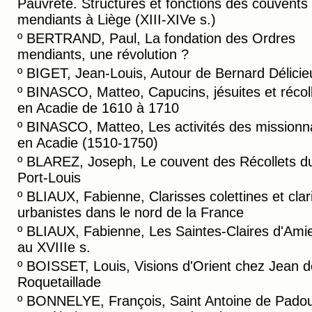
Pauvreté. Structures et fonctions des couvents
mendiants à Liège (XIII-XIVe s.)
º
BERTRAND, Paul, La fondation des Ordres
mendiants, une révolution ?
º
BIGET, Jean-Louis, Autour de Bernard Délicie
º
BINASCO, Matteo, Capucins, jésuites et récol
en Acadie de 1610 à 1710
º
BINASCO, Matteo, Les activités des missionn
en Acadie (1510-1750)
º
BLAREZ, Joseph, Le couvent des Récollets d
Port-Louis
º
BLIAUX, Fabienne, Clarisses colettines et clar
urbanistes dans le nord de la France
º
BLIAUX, Fabienne, Les Saintes-Claires d'Ami
au XVIIIe s.
º
BOISSET, Louis, Visions d'Orient chez Jean d
Roquetaillade
º
BONNELYE, François, Saint Antoine de Padou