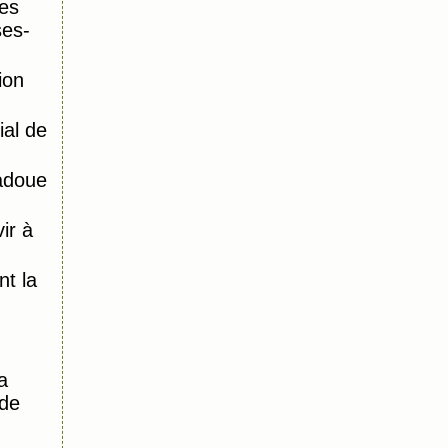
es
ses-
ion
al de
adoue
ir à
)
t la
a
 de