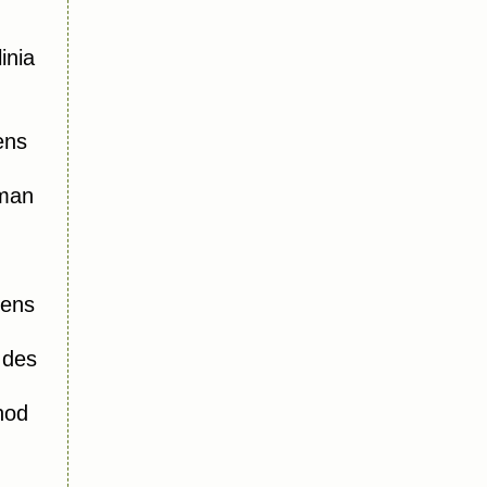
inia
ens
oman
iens
 des
hod