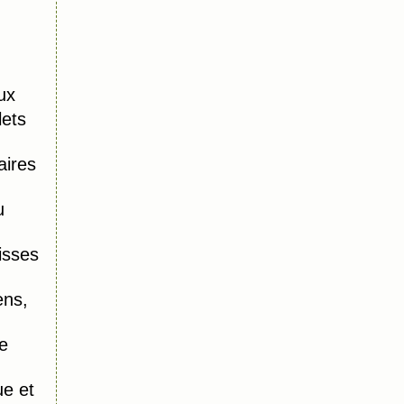
ux
lets
aires
u
isses
ens,
e
e et