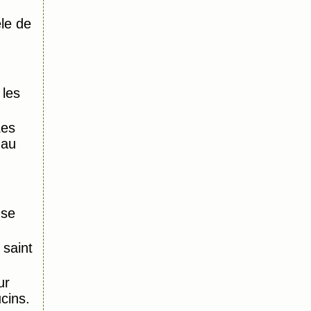
le de
 les
Les
 au
nse
saint
ur
ucins.