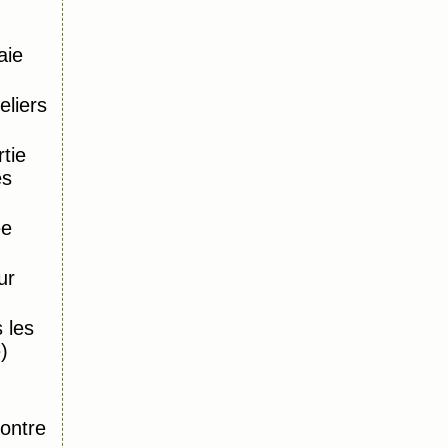
aie
eliers
tie
es
ée
ur
 les
)
,
ontre