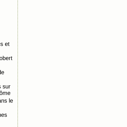
s et
obert
de
 sur
Dôme
ns le
nes