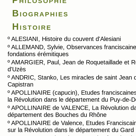
Biographies
Histoire
º
ALESIANI, Histoire du couvent d'Alesiani
º
ALLEMAND, Sylvie, Observances franciscaine
fondations érémitiques
º
AMARGIER, Paul, Jean de Roquetaillade et R
d'Uzès
º
ANDRIC, Stanko, Les miracles de saint Jean 
Capistran
º
APOLLINAIRE (capucin), Etudes franciscaines
la Révolution dans le département du Puy-de-
º
APOLLINAIRE de VALENCE, La Révolution da
département des Bouches du Rhône
º
APOLLINAIRE de Valence, Etudes Franciscai
sur la Révolution dans le département du Gard