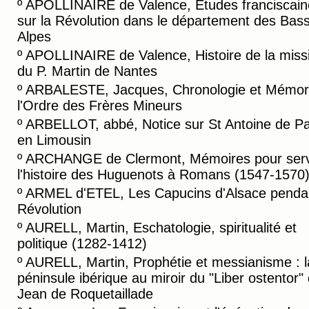
º
APOLLINAIRE de Valence, Etudes franciscain
sur la Révolution dans le département des Bas
Alpes
º
APOLLINAIRE de Valence, Histoire de la miss
du P. Martin de Nantes
º
ARBALESTE, Jacques, Chronologie et Mémori
l'Ordre des Frères Mineurs
º
ARBELLOT, abbé, Notice sur St Antoine de P
en Limousin
º
ARCHANGE de Clermont, Mémoires pour serv
l'histoire des Huguenots à Romans (1547-1570
º
ARMEL d'ETEL, Les Capucins d'Alsace pendan
Révolution
º
AURELL, Martin, Eschatologie, spiritualité et
politique (1282-1412)
º
AURELL, Martin, Prophétie et messianisme : l
péninsule ibérique au miroir du "Liber ostentor"
Jean de Roquetaillade