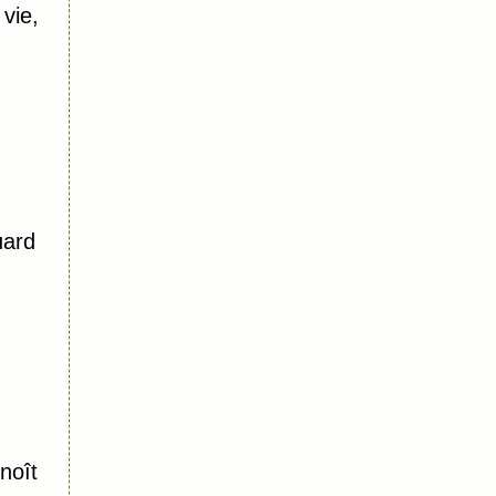
vie,
uard
noît