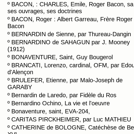
º
BACON, : CHARLES, Emile, Roger Bacon, sa 
ses ouvrages, ses doctrines
º
BACON, Roger : Albert Garreau, Frère Roger
Bacon
º
BERNARDIN de Sienne, par Thureau-Dangin
º
BERNARDINO de SAHAGUN par J. Mooney
(1912)
º
BONAVENTURE, Saint, Guy Bougerol
º
BRANCATI, Lorenzo, cardinal, OFM, par Edo
d'Alençon
º
BRULEFER, Etienne, par Malo-Joseph de
GARABY
º
Bernardin de Laredo, par Fidèle du Ros
º
Bernardino Ochino, La vie et l'oeuvre
º
Bonaventure, saint, EVA-204,
º
CARITAS PIRCKHEIMER, par Luc MATHIEU
º
CATHERINE de BOLOGNE, Catéchèse de Be