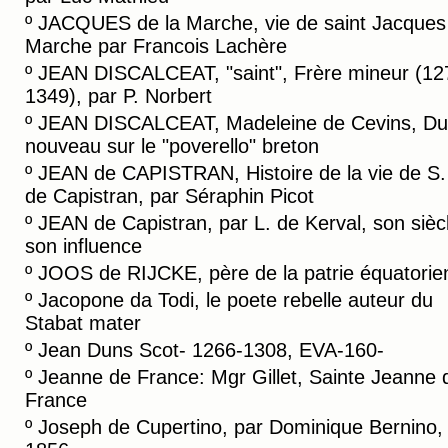
º
JACQUES de la Marche, vie de saint Jacques 
Marche par Francois Lachère
º
JEAN DISCALCEAT, "saint", Frère mineur (12
1349), par P. Norbert
º
JEAN DISCALCEAT, Madeleine de Cevins, Du
nouveau sur le "poverello" breton
º
JEAN de CAPISTRAN, Histoire de la vie de S.
de Capistran, par Séraphin Picot
º
JEAN de Capistran, par L. de Kerval, son sièc
son influence
º
JOOS de RIJCKE, père de la patrie équatorie
º
Jacopone da Todi, le poete rebelle auteur du
Stabat mater
º
Jean Duns Scot- 1266-1308, EVA-160-
º
Jeanne de France: Mgr Gillet, Sainte Jeanne 
France
º
Joseph de Cupertino, par Dominique Bernino, 