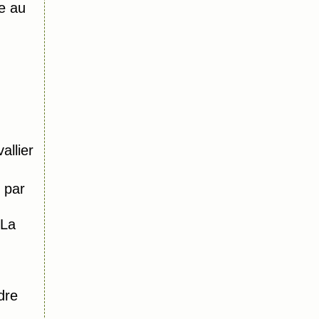
e au
allier
 par
 La
dre