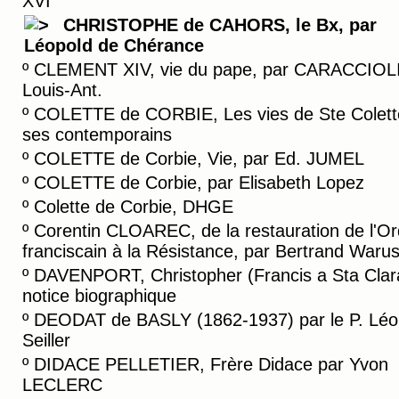
XVI
CHRISTOPHE de CAHORS, le Bx, par
Léopold de Chérance
º
CLEMENT XIV, vie du pape, par CARACCIOLI
Louis-Ant.
º
COLETTE de CORBIE, Les vies de Ste Colett
ses contemporains
º
COLETTE de Corbie, Vie, par Ed. JUMEL
º
COLETTE de Corbie, par Elisabeth Lopez
º
Colette de Corbie, DHGE
º
Corentin CLOAREC, de la restauration de l'Or
franciscain à la Résistance, par Bertrand Warus
º
DAVENPORT, Christopher (Francis a Sta Clar
notice biographique
º
DEODAT de BASLY (1862-1937) par le P. Léo
Seiller
º
DIDACE PELLETIER, Frère Didace par Yvon
LECLERC