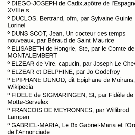
º
DIEGO-JOSEPH de Cadix,apôtre de l'Espagn
XVIIIe s.
º
DUCLOS, Bertrand, ofm, par Sylvaine Guinle-
Lorinel
º
DUNS SCOT, Jean, Un docteur des temps
nouveaux, par Béraud de Saint-Maurice
º
ELISABETH de Hongrie, Ste, par le Comte de
MONTALEMBERT
º
ELZEAR de Vire, capucin, par Joseph Le Chev
º
ELZEAR et DELPHINE, par Jo Godefroy
º
EPIPHANE DUNOD, dit Epiphane de Moirans,
Wikipedia
º
FIDELE de SIGMARINGEN, St, par Fidèle de
Motte-Servelex
º
FRANCOIS DE MEYRONNES, par Willibrod
Lampen
º
GABRIEL-MARIA, Le Bx Gabriel-Maria et l'Or
de l'Annonciade