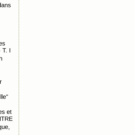
dans
es
 T. I
h
r
lle"
es et
INTRE
que,