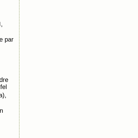
,
e par
dre
fel
a),
n