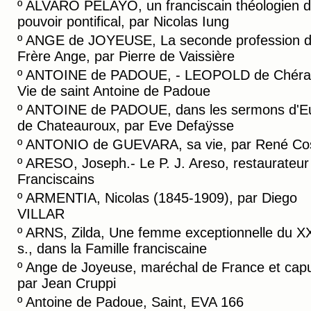
º
ALVARO PELAYO, un franciscain théologien 
pouvoir pontifical, par Nicolas Iung
º
ANGE de JOYEUSE, La seconde profession 
Frère Ange, par Pierre de Vaissière
º
ANTOINE de PADOUE, - LEOPOLD de Chéra
Vie de saint Antoine de Padoue
º
ANTOINE de PADOUE, dans les sermons d'E
de Chateauroux, par Eve Defaÿsse
º
ANTONIO de GUEVARA, sa vie, par René Co
º
ARESO, Joseph.- Le P. J. Areso, restaurateur
Franciscains
º
ARMENTIA, Nicolas (1845-1909), par Diego
VILLAR
º
ARNS, Zilda, Une femme exceptionnelle du X
s., dans la Famille franciscaine
º
Ange de Joyeuse, maréchal de France et capu
par Jean Cruppi
º
Antoine de Padoue, Saint, EVA 166