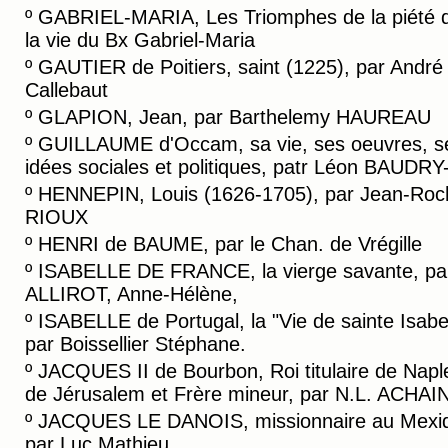
º
GABRIEL-MARIA, Les Triomphes de la piété 
la vie du Bx Gabriel-Maria
º
GAUTIER de Poitiers, saint (1225), par André
Callebaut
º
GLAPION, Jean, par Barthelemy HAUREAU
º
GUILLAUME d'Occam, sa vie, ses oeuvres, s
idées sociales et politiques, patr Léon BAUDRY-
º
HENNEPIN, Louis (1626-1705), par Jean-Roc
RIOUX
º
HENRI de BAUME, par le Chan. de Vrégille
º
ISABELLE DE FRANCE, la vierge savante, pa
ALLIROT, Anne-Hélène,
º
ISABELLE de Portugal, la "Vie de sainte Isabe
par Boissellier Stéphane.
º
JACQUES II de Bourbon, Roi titulaire de Napl
de Jérusalem et Frère mineur, par N.L. ACHA
º
JACQUES LE DANOIS, missionnaire au Mexi
par Luc Mathieu