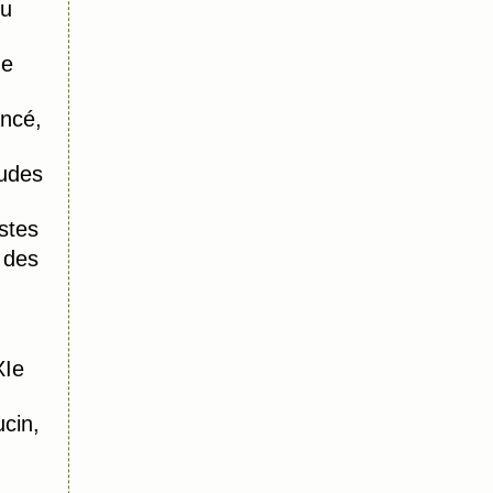
du
de
ncé,
udes
stes
 des
XIe
cin,