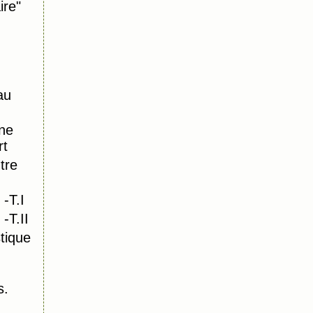
ire"
au
ne
rt
tre
-T.I
-T.II
tique
s.