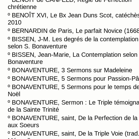
chrétienne
º
BENOÎT XVI, Le Bx Jean Duns Scot, catéchè
2010
º
BERNARDIN de Paris, Le parfait Novice (166
º
BISSEN, J-M. Les degrés de la contemplation
selon S. Bonaventure
º
BISSEN, Jean-Marie, La Contemplation selon 
Bonaventure
º
BONAVENTURE, 3 Sermons sur Madeleine
º
BONAVENTURE, 5 Sermons pour Passion-Pâ
º
BONAVENTURE, 5 Sermons pour le temps d
Noël
º
BONAVENTURE, Sermon : Le Triple témoign
de la Sainte Trinité
º
BONAVENTURE, saint, De la Perfection de la 
aux Soeurs
º
BONAVENTURE, saint, De la Triple Voie (trad.