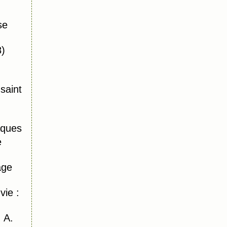
se
8)
saint
ques
e
age
vie :
 A.