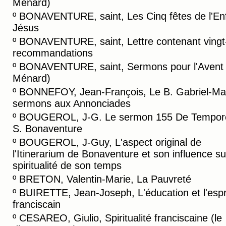
Ménard)
º
BONAVENTURE, saint, Les Cinq fêtes de l'En
Jésus
º
BONAVENTURE, saint, Lettre contenant vingt
recommandations
º
BONAVENTURE, saint, Sermons pour l'Avent (
Ménard)
º
BONNEFOY, Jean-François, Le B. Gabriel-Mar
sermons aux Annonciades
º
BOUGEROL, J-G. Le sermon 155 De Tempor
S. Bonaventure
º
BOUGEROL, J-Guy, L'aspect original de
l'Itinerarium de Bonaventure et son influence su
spiritualité de son temps
º
BRETON, Valentin-Marie, La Pauvreté
º
BUIRETTE, Jean-Joseph, L'éducation et l'espr
franciscain
º
CESAREO, Giulio, Spiritualité franciscaine (le