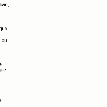
ivin,
que
e ou
e
gue
s
e