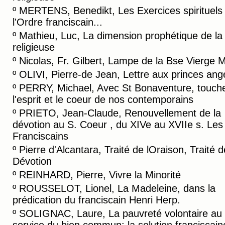
º
MERTENS, Benedikt, Les Exercices spirituels
l'Ordre franciscain...
º
Mathieu, Luc, La dimension prophétique de la 
religieuse
º
Nicolas, Fr. Gilbert, Lampe de la Bse Vierge 
º
OLIVI, Pierre-de Jean, Lettre aux princes ang
º
PERRY, Michael, Avec St Bonaventure, touch
l'esprit et le coeur de nos contemporains
º
PRIETO, Jean-Claude, Renouvellement de la
dévotion au S. Coeur , du XIVe au XVIIe s. Les
Franciscains
º
Pierre d'Alcantara, Traité de lOraison, Traité d
Dévotion
º
REINHARD, Pierre, Vivre la Minorité
º
ROUSSELOT, Lionel, La Madeleine, dans la
prédication du franciscain Henri Herp.
º
SOLIGNAC, Laure, La pauvreté volontaire au