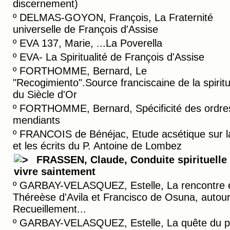
discernement)
º
DELMAS-GOYON, François, La Fraternité
universelle de François d'Assise
º
EVA 137, Marie, ...La Poverella
º
EVA- La Spiritualité de François d'Assise
º
FORTHOMME, Bernard, Le
"Recogimiento".Source franciscaine de la spiritu
du Siècle d'Or
º
FORTHOMME, Bernard, Spécificité des ordre
mendiants
º
FRANCOIS de Bénéjac, Etude acsétique sur la
et les écrits du P. Antoine de Lombez
FRASSEN, Claude, Conduite spirituelle
vivre saintement
º
GARBAY-VELASQUEZ, Estelle, La rencontre 
Théreèse d'Avila et Francisco de Osuna, autou
Recueillement...
º
GARBAY-VELASQUEZ, Estelle, La quête du p