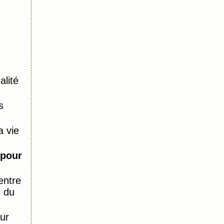
alité
s
 vie
 pour
entre
r du
ur