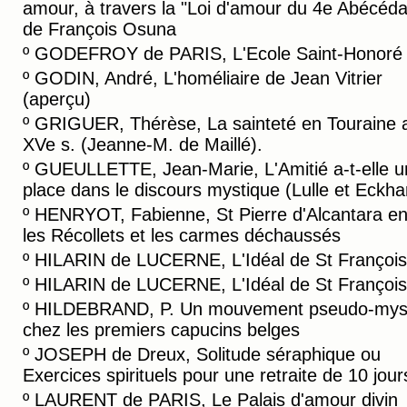
amour, à travers la "Loi d'amour du 4e Abécéda
de François Osuna
º
GODEFROY de PARIS, L'Ecole Saint-Honoré
º
GODIN, André, L'homéliaire de Jean Vitrier
(aperçu)
º
GRIGUER, Thérèse, La sainteté en Touraine 
XVe s. (Jeanne-M. de Maillé).
º
GUEULLETTE, Jean-Marie, L'Amitié a-t-elle u
place dans le discours mystique (Lulle et Eckha
º
HENRYOT, Fabienne, St Pierre d'Alcantara en
les Récollets et les carmes déchaussés
º
HILARIN de LUCERNE, L'Idéal de St François 
º
HILARIN de LUCERNE, L'Idéal de St François 
º
HILDEBRAND, P. Un mouvement pseudo-mys
chez les premiers capucins belges
º
JOSEPH de Dreux, Solitude séraphique ou
Exercices spirituels pour une retraite de 10 jour
º
LAURENT de PARIS, Le Palais d'amour divin