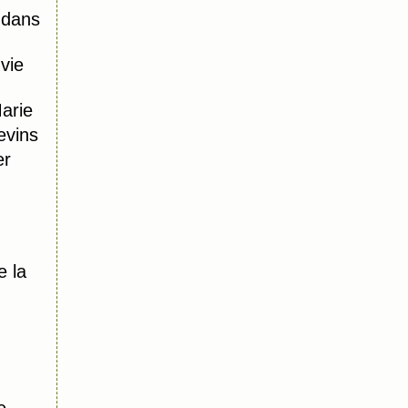
 dans
vie
Marie
evins
er
e la