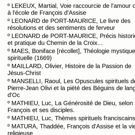
º
LEKEUX, Martial, Voie raccourcie de l'amour d
à l'école de François d'Assise
º
LEONARD de PORT-MAURICE, Le livre des
résolutions et des sentiments de ferveur
º
LEONARD de PORT-MAURICE, Précis histori
et pratique du Chemin de la Croix...
º
MAES, Boniface [récollet], Théologie mystiqu
spirituelle (1669)
º
MAILLARD, Olivier, Histoire de la Passion de
Jésus-Christ
º
MANSELLI, Raoul, Les Opuscules spirituels d
Pierre-Jean Olivi et la piété des Béguins de lan
d'Oc
º
MATHIEU, Luc, La Générosité de Dieu, selon
François et ses disciples.
º
MATHIEU, Luc, Thèmes spirituels franciscain
º
MATURA, Thaddée, François d'Assise et la vi
religieuse