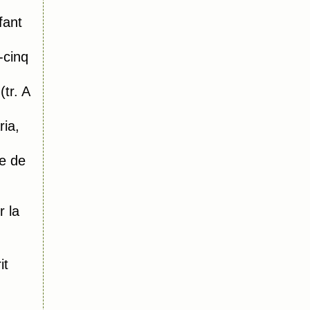
fant
-cinq
tr. A
ia,
e de
r la
it