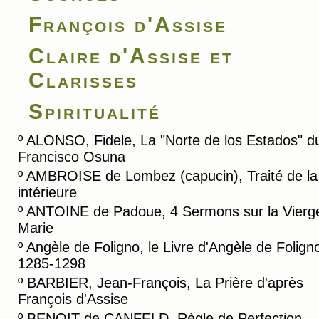
François d'Assise
Claire d'Assise et
Clarisses
Spiritualité
º
ALONSO, Fidele, La "Norte de los Estados" du
Francisco Osuna
º
AMBROISE de Lombez (capucin), Traité de la
intérieure
º
ANTOINE de Padoue, 4 Sermons sur la Vierg
Marie
º
Angèle de Foligno, le Livre d'Angèle de Folign
1285-1298
º
BARBIER, Jean-François, La Prière d'après
François d'Assise
º
BENOIT de CANFELD, Règle de Perfection