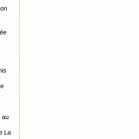
con
sée
nis
me
e au
e La