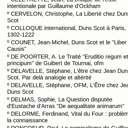
intentionale par Guillaume d'Ockham
º
CERVELON, Christophe, La Liberté chez Dun
Scot
º
COLLOQUE international, Duns Scot à Paris,
1302-1222
º
COUNET, Jean-Michel, Duns Scot et le "Liber
Causis"
º
DE POORTER, A. Le Traité "Eruditio regum e
principum" de Guibert de Tournai, ofm
º
DELAVELLE, Stéphane, L'être chez Jean Dun
Scot. Par delà analogie et altérité
º
DELAVELLE, Stéphane, OFM, L'Être chez Je
Duns Scot
º
DELMAS, Sophie, La Question disputée
d'Eustache d'Arras "De aequalitate animarum"
º
DELORME, Ferdinand, Vital du Four : problè
la connaissance