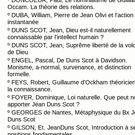
º
DONCOEUR, Paul, Le nominalisme de Guilll
Occam. La théorie des relations.
º
DUBA, William, Pierre de Jean Olivi et l'action
instantanée
º
DUNS SCOT, Jean, Dieu est-il naturellement
connaissable par l'intellect humain ?
º
DUNS SCOT, Jean, Suprême liberté de la vol
de Dieu
º
ENGEL, Pascal, De Duns Scot à Davidson.
Monisme, a-normal, survenance, et distinction
formelle.
º
FEYS, Robert, Guillaume d'Ockham théoricie
la connaissance.
º
FOYER, Dominique, Loi naturelle. Que peut n
apporter Jean Duns Scot ?
º
GEORGES de Nantes, Métaphysique du Bx J
Duns Scot
º
GILSON, Et. JeanDuns Scot, Introduction à s
positions fondamentales