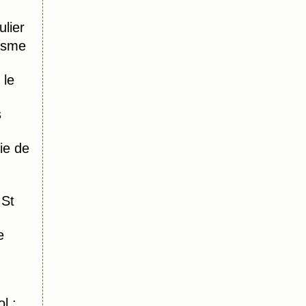
lier
tisme
 le
s
ie de
 St
e
l :