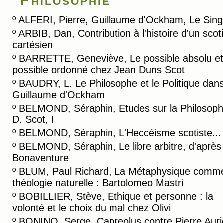
º
ALFERI, Pierre, Guillaume d'Ockham, Le Singu
º
ARBIB, Dan, Contribution à l'histoire d'un sco
cartésien
º
BARRETTE, Geneviève, Le possible absolu et
possible ordonné chez Jean Duns Scot
º
BAUDRY, L. Le Philosophe et le Politique dan
Guillaume d'Ockham
º
BELMOND, Séraphin, Etudes sur la Philosoph
D. Scot, I
º
BELMOND, Séraphin, L'Heccéisme scotiste...
º
BELMOND, Séraphin, Le libre arbitre, d'après
Bonaventure
º
BLUM, Paul Richard, La Métaphysique comm
théologie naturelle : Bartolomeo Mastri
º
BOBILLIER, Stève, Ethique et personne : la
volonté et le choix du mal chez Olivi
º
BONINO, Serge, Capreolus contre Pierre Aurio