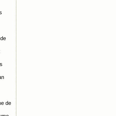
s
 de
t
s
an
me de