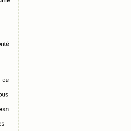
aume
onté
n de
ous
ean
es