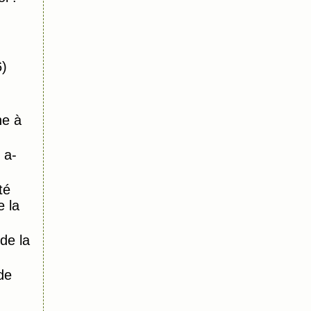
6)
ne à
 a-
té
e la
de la
de