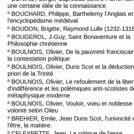
une certaine idée de la connaissance
º
BOUCHARD, Philippe, Barthelemy l'Anglais et
l'encyclopédisme médiéval
º
BOUDON, Brigitte, Raymond Lulle (1232-131
º
BOUGEROL, J-Guy, Saint Bonaventure et la
Philosophie chrétienne
º
BOULNOIS, Olivier, De la pauvreté franciscai
la contestation politique
º
BOULNOIS, Olivier, Duns Scot et la déduction
priori de la Trinité
º
BOULNOIS, Olivier, Le refoulement de la liber
d'indifférence et les polémiques anti-scotistes d
métaphysique moderne
º
BOULNOIS, Olivier, Vouloir, voeu et noblesse 
volonté selon Olieu
º
BREHIER, Emile, Jean Duns Scot, l'univocité 
l'être, la matière.
º
CELEYRETTE, Jean, La critique de l'esse