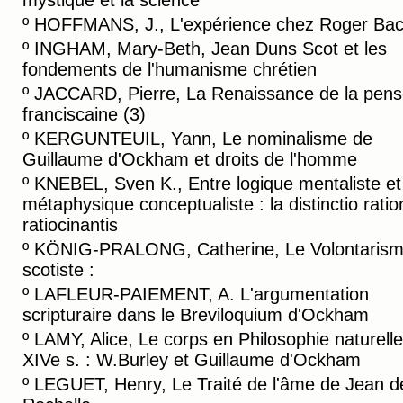
mystique et la science
º
HOFFMANS, J., L'expérience chez Roger Ba
º
INGHAM, Mary-Beth, Jean Duns Scot et les
fondements de l'humanisme chrétien
º
JACCARD, Pierre, La Renaissance de la pen
franciscaine (3)
º
KERGUNTEUIL, Yann, Le nominalisme de
Guillaume d'Ockham et droits de l'homme
º
KNEBEL, Sven K., Entre logique mentaliste et
métaphysique conceptualiste : la distinctio ratio
ratiocinantis
º
KÖNIG-PRALONG, Catherine, Le Volontaris
scotiste :
º
LAFLEUR-PAIEMENT, A. L'argumentation
scripturaire dans le Breviloquium d'Ockham
º
LAMY, Alice, Le corps en Philosophie naturell
XIVe s. : W.Burley et Guillaume d'Ockham
º
LEGUET, Henry, Le Traité de l'âme de Jean d