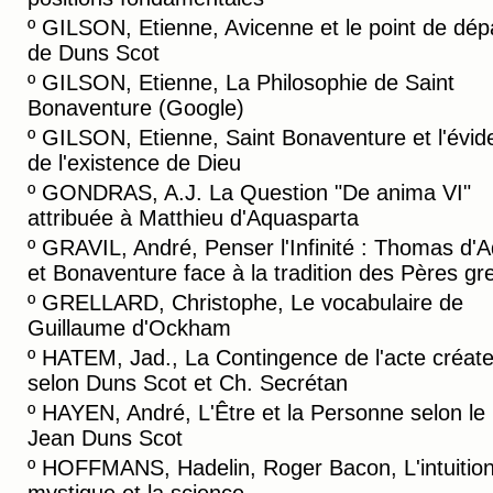
º
GILSON, Etienne, Avicenne et le point de dép
de Duns Scot
º
GILSON, Etienne, La Philosophie de Saint
Bonaventure (Google)
º
GILSON, Etienne, Saint Bonaventure et l'évid
de l'existence de Dieu
º
GONDRAS, A.J. La Question "De anima VI"
attribuée à Matthieu d'Aquasparta
º
GRAVIL, André, Penser l'Infinité : Thomas d'A
et Bonaventure face à la tradition des Pères gr
º
GRELLARD, Christophe, Le vocabulaire de
Guillaume d'Ockham
º
HATEM, Jad., La Contingence de l'acte créate
selon Duns Scot et Ch. Secrétan
º
HAYEN, André, L'Être et la Personne selon le 
Jean Duns Scot
º
HOFFMANS, Hadelin, Roger Bacon, L'intuitio