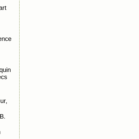
art
ence
quin
ecs
ur,
B.
n