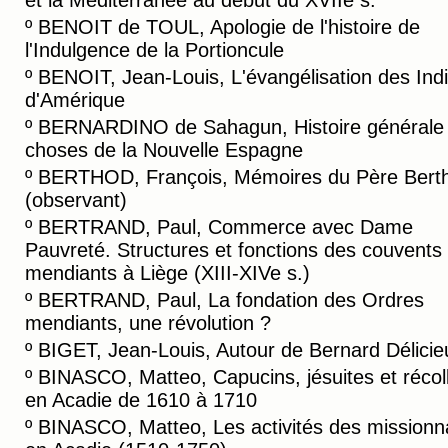
et la Méditerranée au début du XVIIe s.
º
BENOIT de TOUL, Apologie de l'histoire de
l'Indulgence de la Portioncule
º
BENOIT, Jean-Louis, L'évangélisation des Ind
d'Amérique
º
BERNARDINO de Sahagun, Histoire générale
choses de la Nouvelle Espagne
º
BERTHOD, François, Mémoires du Père Bert
(observant)
º
BERTRAND, Paul, Commerce avec Dame
Pauvreté. Structures et fonctions des couvents
mendiants à Liège (XIII-XIVe s.)
º
BERTRAND, Paul, La fondation des Ordres
mendiants, une révolution ?
º
BIGET, Jean-Louis, Autour de Bernard Délicie
º
BINASCO, Matteo, Capucins, jésuites et récol
en Acadie de 1610 à 1710
º
BINASCO, Matteo, Les activités des missionn