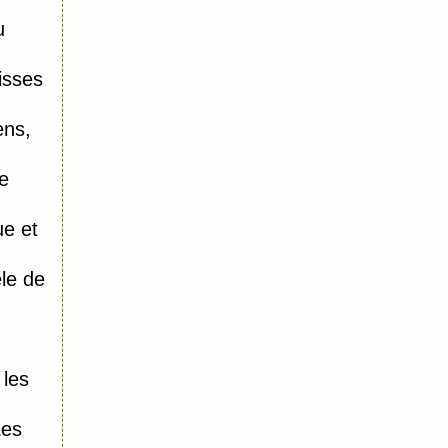
u
isses
ens,
e
e et
le de
 les
Les