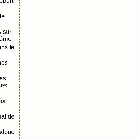
obert
de
 sur
Dôme
ns le
nes
es
ses-
ion
al de
adoue