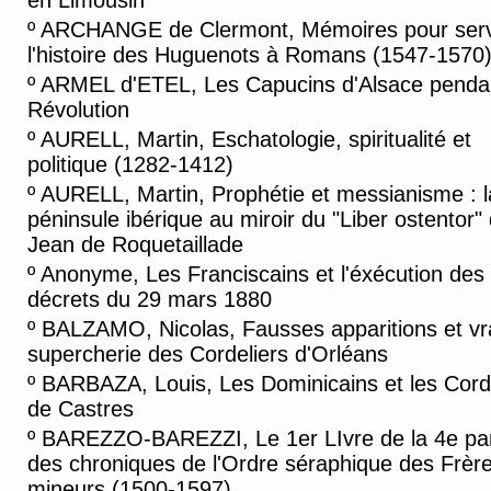
en Limousin
º
ARCHANGE de Clermont, Mémoires pour serv
l'histoire des Huguenots à Romans (1547-1570
º
ARMEL d'ETEL, Les Capucins d'Alsace pendan
Révolution
º
AURELL, Martin, Eschatologie, spiritualité et
politique (1282-1412)
º
AURELL, Martin, Prophétie et messianisme : l
péninsule ibérique au miroir du "Liber ostentor"
Jean de Roquetaillade
º
Anonyme, Les Franciscains et l'éxécution des
décrets du 29 mars 1880
º
BALZAMO, Nicolas, Fausses apparitions et vr
supercherie des Cordeliers d'Orléans
º
BARBAZA, Louis, Les Dominicains et les Cord
de Castres
º
BAREZZO-BAREZZI, Le 1er LIvre de la 4e par
des chroniques de l'Ordre séraphique des Frèr
mineurs (1500-1597)