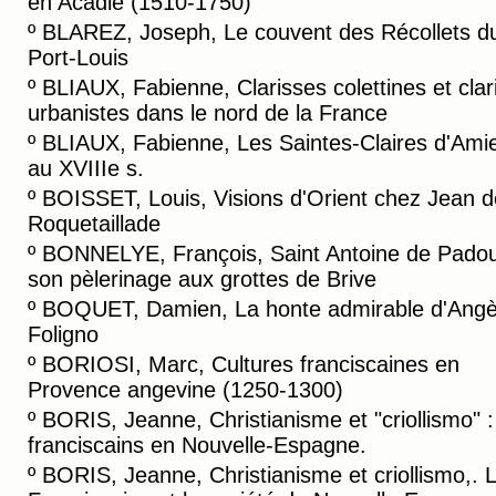
en Acadie (1510-1750)
º
BLAREZ, Joseph, Le couvent des Récollets d
Port-Louis
º
BLIAUX, Fabienne, Clarisses colettines et clar
urbanistes dans le nord de la France
º
BLIAUX, Fabienne, Les Saintes-Claires d'Ami
au XVIIIe s.
º
BOISSET, Louis, Visions d'Orient chez Jean d
Roquetaillade
º
BONNELYE, François, Saint Antoine de Padou
son pèlerinage aux grottes de Brive
º
BOQUET, Damien, La honte admirable d'Angè
Foligno
º
BORIOSI, Marc, Cultures franciscaines en
Provence angevine (1250-1300)
º
BORIS, Jeanne, Christianisme et "criollismo" :
franciscains en Nouvelle-Espagne.
º
BORIS, Jeanne, Christianisme et criollismo,. 