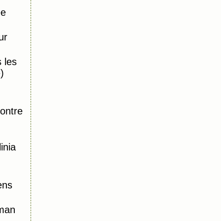
ée
ur
 les
)
,
ontre
inia
ens
oman