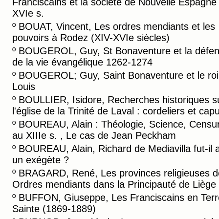
Franciscains et la société de Nouvelle Espagne
XVIe s.
º
BOUAT, Vincent, Les ordres mendiants et les
pouvoirs à Rodez (XIV-XVIe siècles)
º
BOUGEROL, Guy, St Bonaventure et la défe
de la vie évangélique 1262-1274
º
BOUGEROL; Guy, Saint Bonaventure et le roi 
Louis
º
BOULLIER, Isidore, Recherches historiques s
l'église de la Trinité de Laval : cordeliers et cap
º
BOUREAU, Alain : Théologie, Science, Censu
au XIIIe s. , Le cas de Jean Peckham
º
BOUREAU, Alain, Richard de Mediavilla fut-il 
un exégète ?
º
BRAGARD, René, Les provinces religieuses d
Ordres mendiants dans la Principauté de Liège
º
BUFFON, Giuseppe, Les Franciscains en Terr
Sainte (1869-1889)