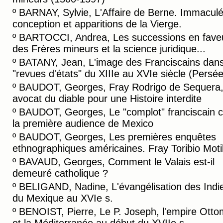
º
BARNAY, Sylvie, L'Affaire de Berne. Immacul
conception et apparitions de la Vierge.
º
BARTOCCI, Andrea, Les successions en fave
des Frères mineurs et la science juridique...
º
BATANY, Jean, L'image des Franciscains dans
"revues d'états" du XIIIe au XVIe siècle (Persée
º
BAUDOT, Georges, Fray Rodrigo de Sequera
avocat du diable pour une Histoire interdite
º
BAUDOT, Georges, Le "complot" franciscain c
la première audience de Mexico
º
BAUDOT, Georges, Les premières enquêtes
ethnographiques américaines. Fray Toribio Motil
º
BAVAUD, Georges, Comment le Valais est-il
demeuré catholique ?
º
BELIGAND, Nadine, L'évangélisation des Indi
du Mexique au XVIe s.
º
BENOIST, Pierre, Le P. Joseph, l'empire Ott