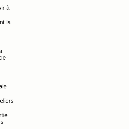
ir à
)
t la
a
 de
aie
eliers
tie
es