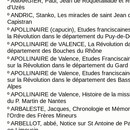
º
AMARGIER, Paul, Jean de Roquetaillade et R
d'Uzès
º
ANDRIC, Stanko, Les miracles de saint Jean 
Capistran
º
APOLLINAIRE (capucin), Etudes franciscaines
la Révolution dans le département du Puy-de-
º
APOLLINAIRE de VALENCE, La Révolution da
département des Bouches du Rhône
º
APOLLINAIRE de Valence, Etudes Franciscai
sur la Révolution dans le département du Gard
º
APOLLINAIRE de Valence, Etudes franciscain
sur la Révolution dans le département des Bas
Alpes
º
APOLLINAIRE de Valence, Histoire de la miss
du P. Martin de Nantes
º
ARBALESTE, Jacques, Chronologie et Mémori
l'Ordre des Frères Mineurs
º
ARBELLOT, abbé, Notice sur St Antoine de P