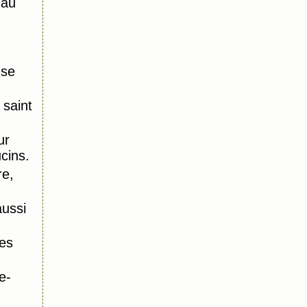
 au
nse
saint
ur
ucins.
re,
aussi
es
e-