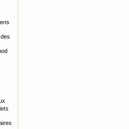
iens
 des
hod
ux
lets
aires