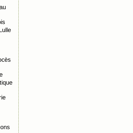
au
is
ulle
ocès
e
tique
ie
mons