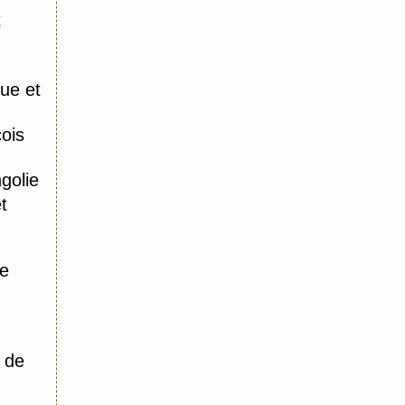
t
ue et
ois
olie
t
re
 de