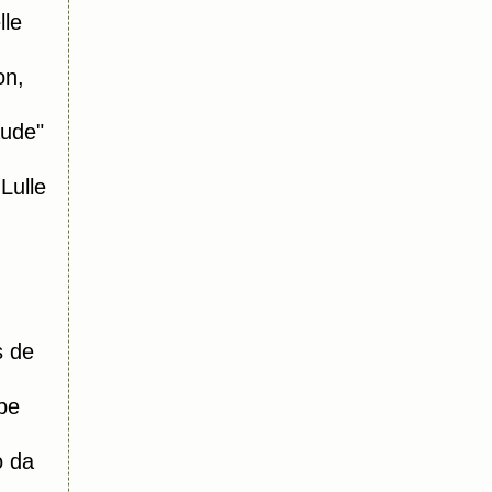
le
on,
aude"
ulle
s de
pe
o da