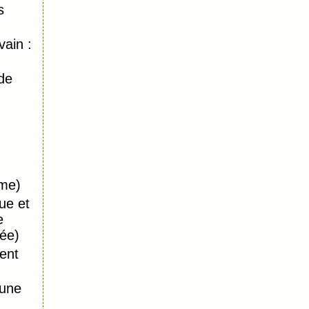
s
ain :
de
ême)
ue et
e
ée)
ent
 une