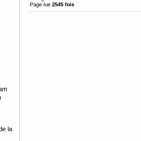
Page lue
2545 fois
dam
u
de la