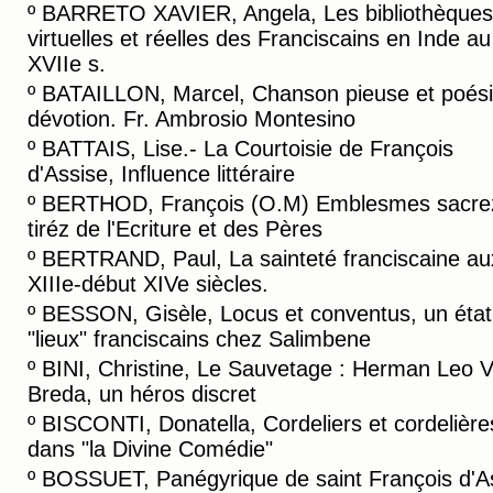
º
BARRETO XAVIER, Angela, Les bibliothèques
virtuelles et réelles des Franciscains en Inde au
XVIIe s.
º
BATAILLON, Marcel, Chanson pieuse et poési
dévotion. Fr. Ambrosio Montesino
º
BATTAIS, Lise.- La Courtoisie de François
d'Assise, Influence littéraire
º
BERTHOD, François (O.M) Emblesmes sacre
tiréz de l'Ecriture et des Pères
º
BERTRAND, Paul, La sainteté franciscaine au
XIIIe-début XIVe siècles.
º
BESSON, Gisèle, Locus et conventus, un état
"lieux" franciscains chez Salimbene
º
BINI, Christine, Le Sauvetage : Herman Leo 
Breda, un héros discret
º
BISCONTI, Donatella, Cordeliers et cordelière
dans "la Divine Comédie"
º
BOSSUET, Panégyrique de saint François d'A