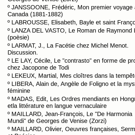
º
JANSSOONE, Frédéric, Mon premier voyage 
Canada (1881-1882)
º
LABROUSSE, Elisabeth, Bayle et saint Franço
º
LANZA DEL VASTO, Le Roman de Raymond L
(poèsie)
º
LARMAT, J., La Facétie chez Michel Menot.
Discussion.
º
LE LAY, Cécile, Le "contrasto" en forme de pr
chez Jacopone de Todi
º
LEKEUX, Martial, Mes cloîtres dans la tempêt
º
LIBERA, Alain de, Angèle de Foligno et la mys
féminine
º
MADAS, Edit, Les Ordres mendiants en Hongr
etla littérature en langue vernaculaire
º
MAILLARD, Jean-François, Le "De Harmonia
Mundi" de Georges de Venise (Zorzi)
º
MAILLARD, Olivier, Oeuvres françaises, Ser