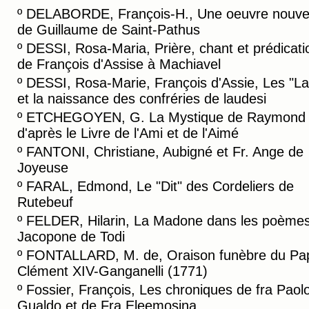
º
DELABORDE, François-H., Une oeuvre nouvel
de Guillaume de Saint-Pathus
º
DESSI, Rosa-Maria, Prière, chant et prédicati
de François d'Assise à Machiavel
º
DESSI, Rosa-Marie, François d'Assie, Les "L
et la naissance des confréries de laudesi
º
ETCHEGOYEN, G. La Mystique de Raymond L
d'après le Livre de l'Ami et de l'Aimé
º
FANTONI, Christiane, Aubigné et Fr. Ange de
Joyeuse
º
FARAL, Edmond, Le "Dit" des Cordeliers de
Rutebeuf
º
FELDER, Hilarin, La Madone dans les poème
Jacopone de Todi
º
FONTALLARD, M. de, Oraison funèbre du Pa
Clément XIV-Ganganelli (1771)
º
Fossier, François, Les chroniques de fra Paol
Gualdo et de Fra Eleemosina