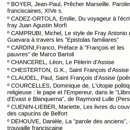
º
BOYER, Jean-Paul, Prêcher Marseille. Parole
franciscaines, XIVe s.
º
CADEZ-ORTOLA, Emilie, Du voyageur à l'écriv
fray Juan Agustin Morfi
º
CAMPRUBI, Michel, Le style de Fray Antonio 
Guevara à travers les "Epistolas familiares"
º
CARDINI,Franco, Préface à "François et les
pauvres" de Marco Bartoli
º
CHANCEREL, Léon, Le Pèlerin d'Assise
º
CHESTERTON, G.K., Saint François d'Assise
º
CLAUDEL, Paul, Saint François d'Assise (po
º
COURCELLES, Dominique de, L'Utopie politiq
religieuse : le pape et l'Empereur, dans le "Llibr
d'Evast e Blanquerna", de Raymond Lulle (Pers
º
CUENIN-LIEBER, Mariette, Les livres du couv
des capucins de Belfort
º
DEHOUVE, Danièle, La "parole des anciens",
trouvaille franciscaine