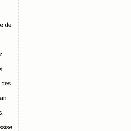
e de
z
x
 des
Van
s,
ssise