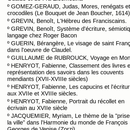
º
GOMEZ-GERAUD, Judas, Mores, renégats e
crocodiles (Le Bouquet de Jean Boucher, 1614)
º
GREVIN, Benoît, L'Hébreu des Franciscains.
º
GREVIN, Benoît, Système d'écriture, sémiotiq
langage chez Roger Bacon
º
GUERIN, Bérangère, Le visage de saint Franç
dans l'oeuvre de Claudel.
º
GUILLAUME de RUBROUCK, Voyage en Mong
º
HENRYOT, Fabienne, Classement des livres e
représentation des savoirs dans les couvents
mendiants (XVII-XVIIIe siècles)
º
HENRYOT, Fabienne, Les capucins et l'écritu
aux XVIIe et XVIIIe siècles.
º
HENRYOT, Fabienne, Portrait du récollet en
écrivain au XVIIe siècle
º
JACQUEMIER, Myriam, Le thème de la "prise
la ville" dans l'Harmonie du monde de François
Georges de Venise (Zorzi)