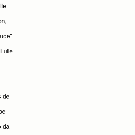
le
on,
aude"
ulle
s de
pe
o da