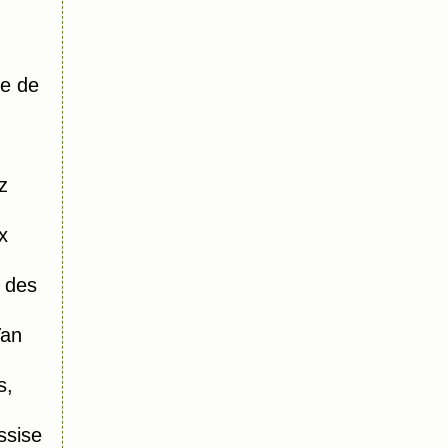
e de
z
x
 des
Van
s,
ssise