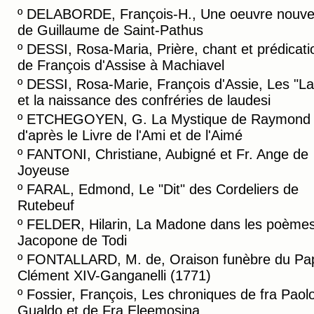
º
DELABORDE, François-H., Une oeuvre nouvel
de Guillaume de Saint-Pathus
º
DESSI, Rosa-Maria, Prière, chant et prédicati
de François d'Assise à Machiavel
º
DESSI, Rosa-Marie, François d'Assie, Les "L
et la naissance des confréries de laudesi
º
ETCHEGOYEN, G. La Mystique de Raymond L
d'après le Livre de l'Ami et de l'Aimé
º
FANTONI, Christiane, Aubigné et Fr. Ange de
Joyeuse
º
FARAL, Edmond, Le "Dit" des Cordeliers de
Rutebeuf
º
FELDER, Hilarin, La Madone dans les poème
Jacopone de Todi
º
FONTALLARD, M. de, Oraison funèbre du Pa
Clément XIV-Ganganelli (1771)
º
Fossier, François, Les chroniques de fra Paol
Gualdo et de Fra Eleemosina