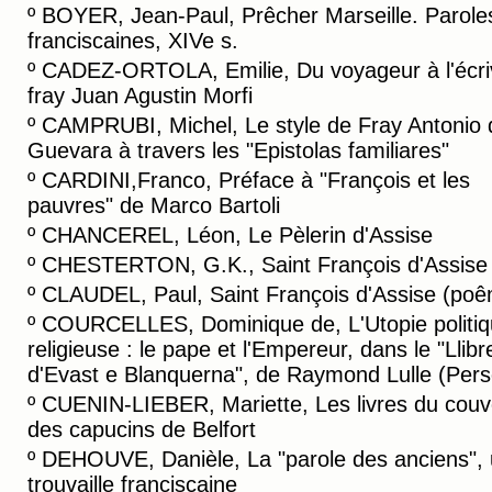
º
BOYER, Jean-Paul, Prêcher Marseille. Parole
franciscaines, XIVe s.
º
CADEZ-ORTOLA, Emilie, Du voyageur à l'écriv
fray Juan Agustin Morfi
º
CAMPRUBI, Michel, Le style de Fray Antonio 
Guevara à travers les "Epistolas familiares"
º
CARDINI,Franco, Préface à "François et les
pauvres" de Marco Bartoli
º
CHANCEREL, Léon, Le Pèlerin d'Assise
º
CHESTERTON, G.K., Saint François d'Assise
º
CLAUDEL, Paul, Saint François d'Assise (po
º
COURCELLES, Dominique de, L'Utopie politiq
religieuse : le pape et l'Empereur, dans le "Llibr
d'Evast e Blanquerna", de Raymond Lulle (Pers
º
CUENIN-LIEBER, Mariette, Les livres du couv
des capucins de Belfort
º
DEHOUVE, Danièle, La "parole des anciens",
trouvaille franciscaine