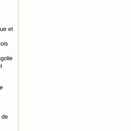
t
ue et
ois
olie
t
re
 de