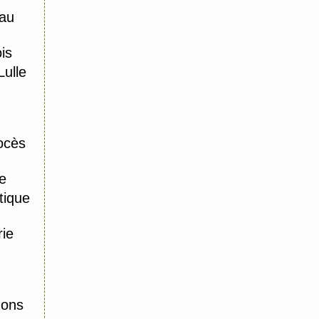
au
is
ulle
ocès
e
tique
ie
mons