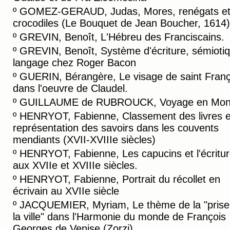
º
GOMEZ-GERAUD, Judas, Mores, renégats e
crocodiles (Le Bouquet de Jean Boucher, 1614)
º
GREVIN, Benoît, L'Hébreu des Franciscains.
º
GREVIN, Benoît, Système d'écriture, sémiotiq
langage chez Roger Bacon
º
GUERIN, Bérangère, Le visage de saint Franç
dans l'oeuvre de Claudel.
º
GUILLAUME de RUBROUCK, Voyage en Mong
º
HENRYOT, Fabienne, Classement des livres e
représentation des savoirs dans les couvents
mendiants (XVII-XVIIIe siècles)
º
HENRYOT, Fabienne, Les capucins et l'écritu
aux XVIIe et XVIIIe siècles.
º
HENRYOT, Fabienne, Portrait du récollet en
écrivain au XVIIe siècle
º
JACQUEMIER, Myriam, Le thème de la "prise
la ville" dans l'Harmonie du monde de François
Georges de Venise (Zorzi)