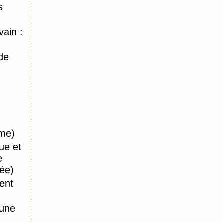
s
ain :
de
ême)
ue et
e
ée)
ent
 une