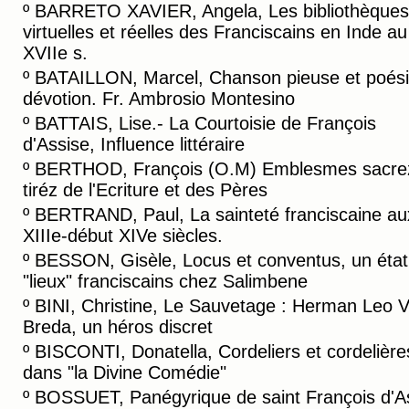
º
BARRETO XAVIER, Angela, Les bibliothèques
virtuelles et réelles des Franciscains en Inde au
XVIIe s.
º
BATAILLON, Marcel, Chanson pieuse et poési
dévotion. Fr. Ambrosio Montesino
º
BATTAIS, Lise.- La Courtoisie de François
d'Assise, Influence littéraire
º
BERTHOD, François (O.M) Emblesmes sacre
tiréz de l'Ecriture et des Pères
º
BERTRAND, Paul, La sainteté franciscaine au
XIIIe-début XIVe siècles.
º
BESSON, Gisèle, Locus et conventus, un état
"lieux" franciscains chez Salimbene
º
BINI, Christine, Le Sauvetage : Herman Leo 
Breda, un héros discret
º
BISCONTI, Donatella, Cordeliers et cordelière
dans "la Divine Comédie"
º
BOSSUET, Panégyrique de saint François d'A