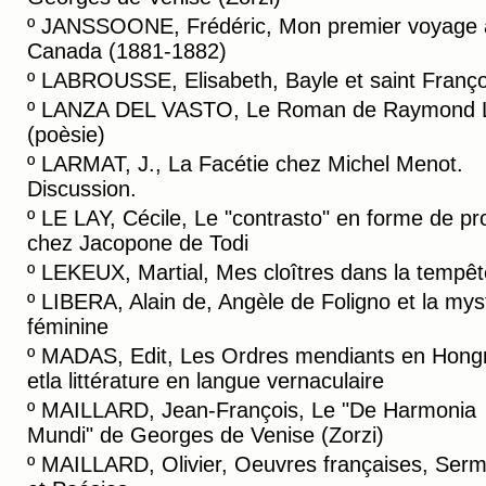
º
JANSSOONE, Frédéric, Mon premier voyage 
Canada (1881-1882)
º
LABROUSSE, Elisabeth, Bayle et saint Franço
º
LANZA DEL VASTO, Le Roman de Raymond L
(poèsie)
º
LARMAT, J., La Facétie chez Michel Menot.
Discussion.
º
LE LAY, Cécile, Le "contrasto" en forme de pr
chez Jacopone de Todi
º
LEKEUX, Martial, Mes cloîtres dans la tempêt
º
LIBERA, Alain de, Angèle de Foligno et la mys
féminine
º
MADAS, Edit, Les Ordres mendiants en Hongr
etla littérature en langue vernaculaire
º
MAILLARD, Jean-François, Le "De Harmonia
Mundi" de Georges de Venise (Zorzi)
º
MAILLARD, Olivier, Oeuvres françaises, Ser