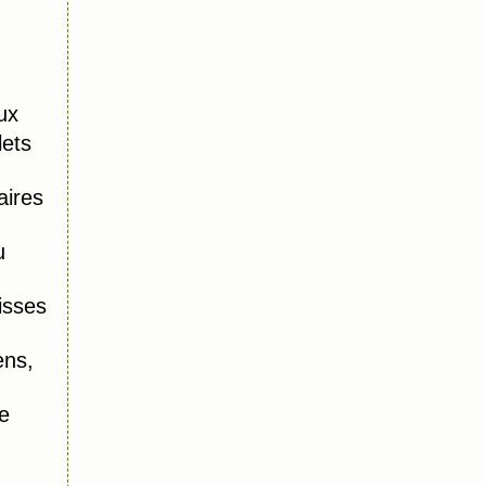
ux
lets
aires
u
isses
ens,
e