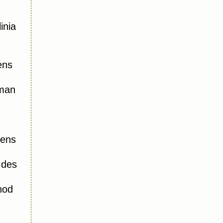
inia
ens
oman
iens
 des
hod