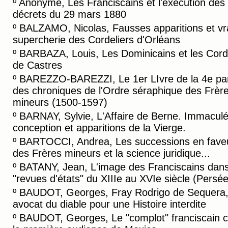
º
Anonyme, Les Franciscains et l'éxécution des
décrets du 29 mars 1880
º
BALZAMO, Nicolas, Fausses apparitions et vr
supercherie des Cordeliers d'Orléans
º
BARBAZA, Louis, Les Dominicains et les Cord
de Castres
º
BAREZZO-BAREZZI, Le 1er LIvre de la 4e par
des chroniques de l'Ordre séraphique des Frèr
mineurs (1500-1597)
º
BARNAY, Sylvie, L'Affaire de Berne. Immacul
conception et apparitions de la Vierge.
º
BARTOCCI, Andrea, Les successions en fave
des Frères mineurs et la science juridique...
º
BATANY, Jean, L'image des Franciscains dans
"revues d'états" du XIIIe au XVIe siècle (Persée
º
BAUDOT, Georges, Fray Rodrigo de Sequera
avocat du diable pour une Histoire interdite
º
BAUDOT, Georges, Le "complot" franciscain c