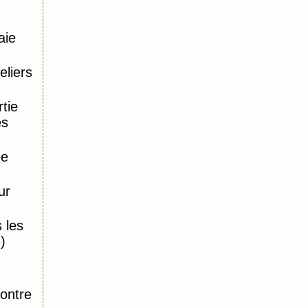
aie
eliers
tie
es
ée
ur
 les
)
,
ontre