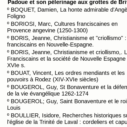
Padoue et son pèlerinage aux grottes de Br
º
BOQUET, Damien, La honte admirable d'Angè
Foligno
º
BORIOSI, Marc, Cultures franciscaines en
Provence angevine (1250-1300)
º
BORIS, Jeanne, Christianisme et "criollismo" :
franciscains en Nouvelle-Espagne.
º
BORIS, Jeanne, Christianisme et criollismo,. 
Franciscains et la société de Nouvelle Espagne
XVIe s.
º
BOUAT, Vincent, Les ordres mendiants et les
pouvoirs à Rodez (XIV-XVIe siècles)
º
BOUGEROL, Guy, St Bonaventure et la défe
de la vie évangélique 1262-1274
º
BOUGEROL; Guy, Saint Bonaventure et le roi 
Louis
º
BOULLIER, Isidore, Recherches historiques s
l'église de la Trinité de Laval : cordeliers et cap