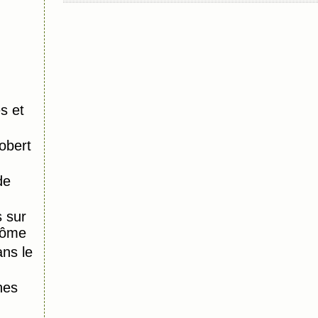
s et
obert
de
 sur
Dôme
ns le
nes