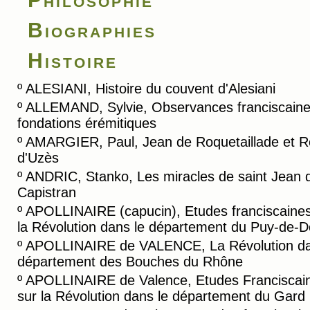
Biographies
Histoire
º
ALESIANI, Histoire du couvent d'Alesiani
º
ALLEMAND, Sylvie, Observances franciscaine
fondations érémitiques
º
AMARGIER, Paul, Jean de Roquetaillade et R
d'Uzès
º
ANDRIC, Stanko, Les miracles de saint Jean 
Capistran
º
APOLLINAIRE (capucin), Etudes franciscaines
la Révolution dans le département du Puy-de-
º
APOLLINAIRE de VALENCE, La Révolution da
département des Bouches du Rhône
º
APOLLINAIRE de Valence, Etudes Franciscai
sur la Révolution dans le département du Gard