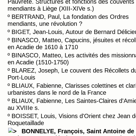
Pauvreté. Structures et fonctions des couvents
mendiants à Liège (XIII-XIVe s.)
º
BERTRAND, Paul, La fondation des Ordres
mendiants, une révolution ?
º
BIGET, Jean-Louis, Autour de Bernard Délicie
º
BINASCO, Matteo, Capucins, jésuites et récol
en Acadie de 1610 à 1710
º
BINASCO, Matteo, Les activités des missionn
en Acadie (1510-1750)
º
BLAREZ, Joseph, Le couvent des Récollets d
Port-Louis
º
BLIAUX, Fabienne, Clarisses colettines et clar
urbanistes dans le nord de la France
º
BLIAUX, Fabienne, Les Saintes-Claires d'Ami
au XVIIIe s.
º
BOISSET, Louis, Visions d'Orient chez Jean d
Roquetaillade
BONNELYE, François, Saint Antoine de