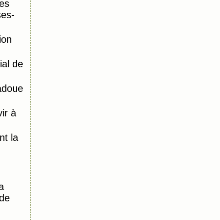
es
ses-
ion
al de
adoue
ir à
)
t la
a
 de