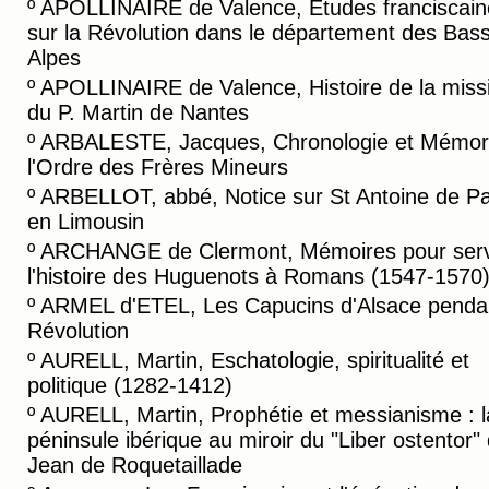
º
APOLLINAIRE de Valence, Etudes franciscain
sur la Révolution dans le département des Bas
Alpes
º
APOLLINAIRE de Valence, Histoire de la miss
du P. Martin de Nantes
º
ARBALESTE, Jacques, Chronologie et Mémori
l'Ordre des Frères Mineurs
º
ARBELLOT, abbé, Notice sur St Antoine de P
en Limousin
º
ARCHANGE de Clermont, Mémoires pour serv
l'histoire des Huguenots à Romans (1547-1570
º
ARMEL d'ETEL, Les Capucins d'Alsace pendan
Révolution
º
AURELL, Martin, Eschatologie, spiritualité et
politique (1282-1412)
º
AURELL, Martin, Prophétie et messianisme : l
péninsule ibérique au miroir du "Liber ostentor"
Jean de Roquetaillade