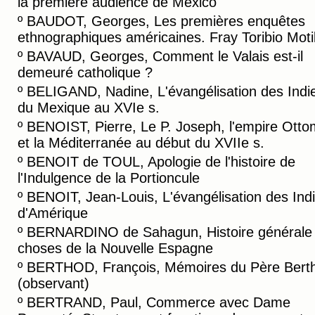
la première audience de Mexico
º
BAUDOT, Georges, Les premières enquêtes
ethnographiques américaines. Fray Toribio Motil
º
BAVAUD, Georges, Comment le Valais est-il
demeuré catholique ?
º
BELIGAND, Nadine, L'évangélisation des Indi
du Mexique au XVIe s.
º
BENOIST, Pierre, Le P. Joseph, l'empire Ott
et la Méditerranée au début du XVIIe s.
º
BENOIT de TOUL, Apologie de l'histoire de
l'Indulgence de la Portioncule
º
BENOIT, Jean-Louis, L'évangélisation des Ind
d'Amérique
º
BERNARDINO de Sahagun, Histoire générale
choses de la Nouvelle Espagne
º
BERTHOD, François, Mémoires du Père Bert
(observant)
º
BERTRAND, Paul, Commerce avec Dame