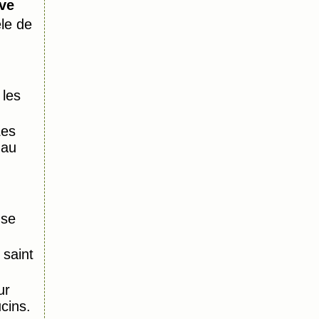
ive
le de
 les
Les
 au
nse
saint
ur
ucins.