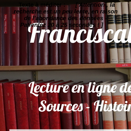
Texte à méditer :
[ Attention , la
recherche est un peu lente, en raison
de l'abondance des données -
Patientez 20 à 25 secondes ! ]