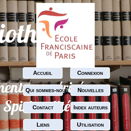
Accueil
Connexion
Qui sommes-nous ?
Nouvelles
Contact
Index auteurs
Liens
Utilisation