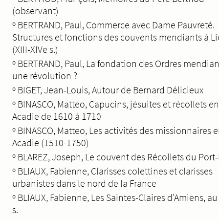
(observant)
º
BERTRAND, Paul, Commerce avec Dame Pauvreté.
Structures et fonctions des couvents mendiants à L
(XIII-XIVe s.)
º
BERTRAND, Paul, La fondation des Ordres mendian
une révolution ?
º
BIGET, Jean-Louis, Autour de Bernard Délicieux
º
BINASCO, Matteo, Capucins, jésuites et récollets en
Acadie de 1610 à 1710
º
BINASCO, Matteo, Les activités des missionnaires 
Acadie (1510-1750)
º
BLAREZ, Joseph, Le couvent des Récollets du Port-
º
BLIAUX, Fabienne, Clarisses colettines et clarisses
urbanistes dans le nord de la France
º
BLIAUX, Fabienne, Les Saintes-Claires d'Amiens, au 
s.