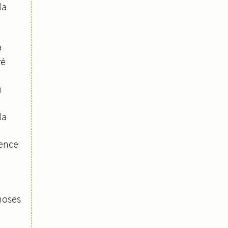
la
a
ré
u
la
gence
hoses