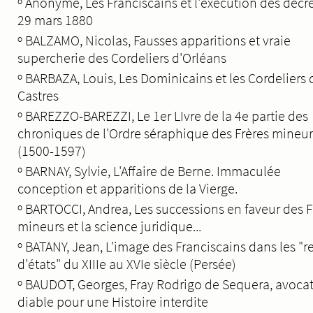
º
Anonyme, Les Franciscains et l'éxécution des décr
29 mars 1880
º
BALZAMO, Nicolas, Fausses apparitions et vraie
supercherie des Cordeliers d'Orléans
º
BARBAZA, Louis, Les Dominicains et les Cordeliers 
Castres
º
BAREZZO-BAREZZI, Le 1er LIvre de la 4e partie des
chroniques de l'Ordre séraphique des Frères mineur
(1500-1597)
º
BARNAY, Sylvie, L'Affaire de Berne. Immaculée
conception et apparitions de la Vierge.
º
BARTOCCI, Andrea, Les successions en faveur des F
mineurs et la science juridique...
º
BATANY, Jean, L'image des Franciscains dans les "r
d'états" du XIIIe au XVIe siècle (Persée)
º
BAUDOT, Georges, Fray Rodrigo de Sequera, avoca
diable pour une Histoire interdite