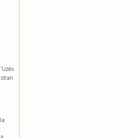
d'Uzès
istran
la
la