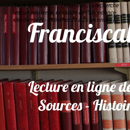
Texte à méditer :
[ Attention , la recherche
est un peu lente, en raison de l'abondance
des données - Patientez 20 à 25 secondes ! ]