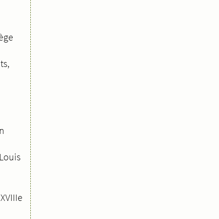
iège
ts,
en
Louis
XVIIIe