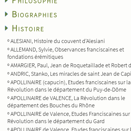
Philosophie
Biographies
Histoire
º
ALESIANI, Histoire du couvent d'Alesiani
º
ALLEMAND, Sylvie, Observances franciscaines et
fondations érémitiques
º
AMARGIER, Paul, Jean de Roquetaillade et Robert 
º
ANDRIC, Stanko, Les miracles de saint Jean de Cap
º
APOLLINAIRE (capucin), Etudes franciscaines sur la
Révolution dans le département du Puy-de-Dôme
º
APOLLINAIRE de VALENCE, La Révolution dans le
département des Bouches du Rhône
º
APOLLINAIRE de Valence, Etudes Franciscaines sur 
Révolution dans le département du Gard
º
APOLLINAIRE de Valence, Etudes franciscaines sur 