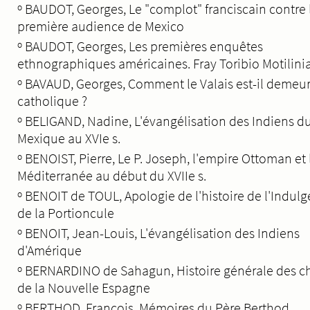
º
BAUDOT, Georges, Le "complot" franciscain contre 
première audience de Mexico
º
BAUDOT, Georges, Les premières enquêtes
ethnographiques américaines. Fray Toribio Motilini
º
BAVAUD, Georges, Comment le Valais est-il demeu
catholique ?
º
BELIGAND, Nadine, L'évangélisation des Indiens d
Mexique au XVIe s.
º
BENOIST, Pierre, Le P. Joseph, l'empire Ottoman et 
Méditerranée au début du XVIIe s.
º
BENOIT de TOUL, Apologie de l'histoire de l'Indul
de la Portioncule
º
BENOIT, Jean-Louis, L'évangélisation des Indiens
d'Amérique
º
BERNARDINO de Sahagun, Histoire générale des c
de la Nouvelle Espagne
º
BERTHOD, François, Mémoires du Père Berthod