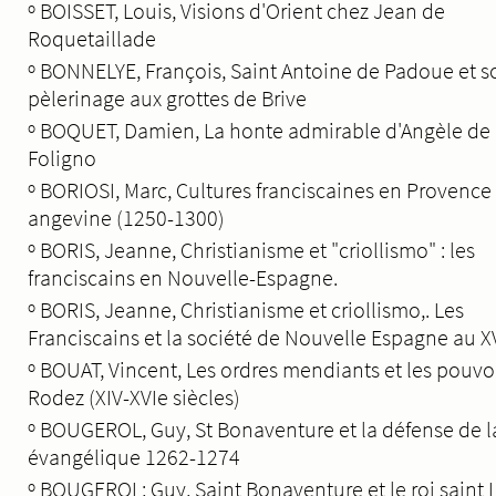
º
BOISSET, Louis, Visions d'Orient chez Jean de
Roquetaillade
º
BONNELYE, François, Saint Antoine de Padoue et s
pèlerinage aux grottes de Brive
º
BOQUET, Damien, La honte admirable d'Angèle de
Foligno
º
BORIOSI, Marc, Cultures franciscaines en Provence
angevine (1250-1300)
º
BORIS, Jeanne, Christianisme et "criollismo" : les
franciscains en Nouvelle-Espagne.
º
BORIS, Jeanne, Christianisme et criollismo,. Les
Franciscains et la société de Nouvelle Espagne au XV
º
BOUAT, Vincent, Les ordres mendiants et les pouvoi
Rodez (XIV-XVIe siècles)
º
BOUGEROL, Guy, St Bonaventure et la défense de l
évangélique 1262-1274
º
BOUGEROL; Guy, Saint Bonaventure et le roi saint 