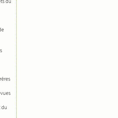
ets du
de
s
rères
evues
t du