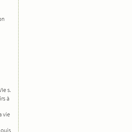
on
Ie s.
rs à
a vie
Louis