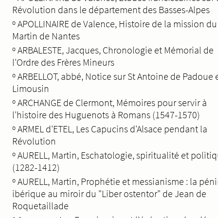
Révolution dans le département des Basses-Alpes
º
APOLLINAIRE de Valence, Histoire de la mission du 
Martin de Nantes
º
ARBALESTE, Jacques, Chronologie et Mémorial de
l'Ordre des Frères Mineurs
º
ARBELLOT, abbé, Notice sur St Antoine de Padoue 
Limousin
º
ARCHANGE de Clermont, Mémoires pour servir à
l'histoire des Huguenots à Romans (1547-1570)
º
ARMEL d'ETEL, Les Capucins d'Alsace pendant la
Révolution
º
AURELL, Martin, Eschatologie, spiritualité et politi
(1282-1412)
º
AURELL, Martin, Prophétie et messianisme : la pén
ibérique au miroir du "Liber ostentor" de Jean de
Roquetaillade