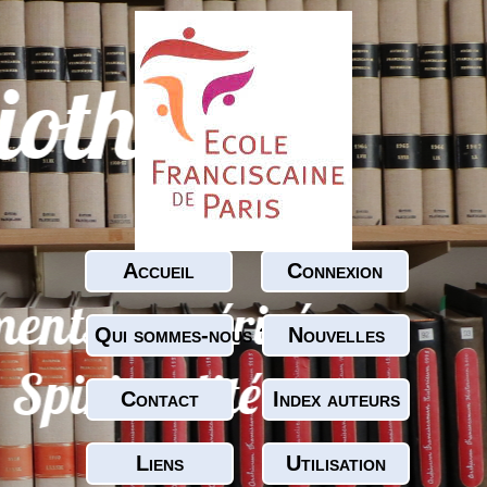
Accueil
Connexion
Qui sommes-nous ?
Nouvelles
Contact
Index auteurs
Liens
Utilisation