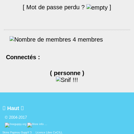
[ Mot de passe perdu ?
]
4 membres
Connectés :
( personne )

Haut

© 2004-2017
Skins Papinou GuppY 5
Licence Libre CeCILL