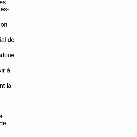
es
ses-
ion
al de
adoue
ir à
)
t la
a
 de