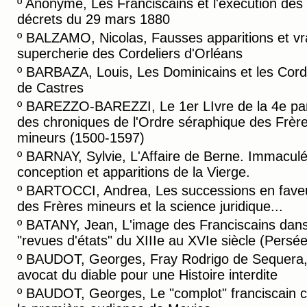
º
Anonyme, Les Franciscains et l'éxécution des
décrets du 29 mars 1880
º
BALZAMO, Nicolas, Fausses apparitions et vr
supercherie des Cordeliers d'Orléans
º
BARBAZA, Louis, Les Dominicains et les Cord
de Castres
º
BAREZZO-BAREZZI, Le 1er LIvre de la 4e par
des chroniques de l'Ordre séraphique des Frèr
mineurs (1500-1597)
º
BARNAY, Sylvie, L'Affaire de Berne. Immacul
conception et apparitions de la Vierge.
º
BARTOCCI, Andrea, Les successions en fave
des Frères mineurs et la science juridique...
º
BATANY, Jean, L'image des Franciscains dans
"revues d'états" du XIIIe au XVIe siècle (Persée
º
BAUDOT, Georges, Fray Rodrigo de Sequera
avocat du diable pour une Histoire interdite
º
BAUDOT, Georges, Le "complot" franciscain c