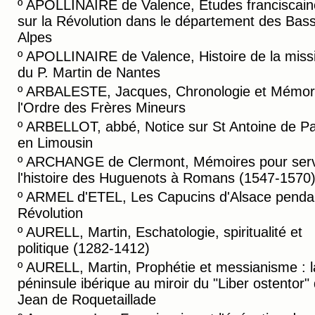
º
APOLLINAIRE de Valence, Etudes franciscain
sur la Révolution dans le département des Bas
Alpes
º
APOLLINAIRE de Valence, Histoire de la miss
du P. Martin de Nantes
º
ARBALESTE, Jacques, Chronologie et Mémori
l'Ordre des Frères Mineurs
º
ARBELLOT, abbé, Notice sur St Antoine de P
en Limousin
º
ARCHANGE de Clermont, Mémoires pour serv
l'histoire des Huguenots à Romans (1547-1570
º
ARMEL d'ETEL, Les Capucins d'Alsace pendan
Révolution
º
AURELL, Martin, Eschatologie, spiritualité et
politique (1282-1412)
º
AURELL, Martin, Prophétie et messianisme : l
péninsule ibérique au miroir du "Liber ostentor"
Jean de Roquetaillade