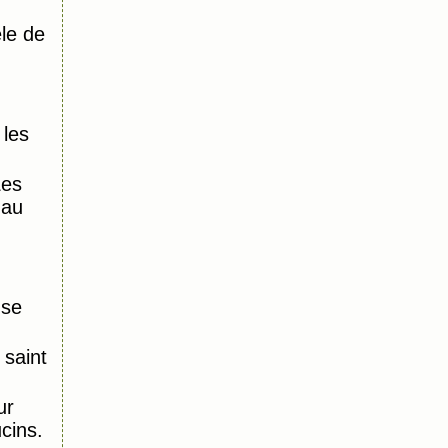
le de
 les
Les
 au
nse
saint
ur
ucins.