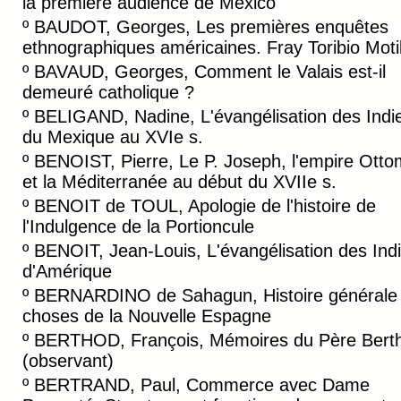
la première audience de Mexico
º
BAUDOT, Georges, Les premières enquêtes
ethnographiques américaines. Fray Toribio Motil
º
BAVAUD, Georges, Comment le Valais est-il
demeuré catholique ?
º
BELIGAND, Nadine, L'évangélisation des Indi
du Mexique au XVIe s.
º
BENOIST, Pierre, Le P. Joseph, l'empire Ott
et la Méditerranée au début du XVIIe s.
º
BENOIT de TOUL, Apologie de l'histoire de
l'Indulgence de la Portioncule
º
BENOIT, Jean-Louis, L'évangélisation des Ind
d'Amérique
º
BERNARDINO de Sahagun, Histoire générale
choses de la Nouvelle Espagne
º
BERTHOD, François, Mémoires du Père Bert
(observant)
º
BERTRAND, Paul, Commerce avec Dame