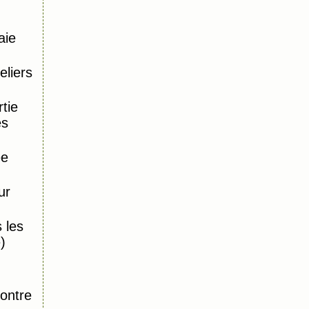
aie
eliers
tie
es
ée
ur
 les
)
,
ontre