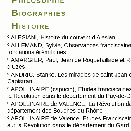
Biographies
Histoire
º
ALESIANI, Histoire du couvent d'Alesiani
º
ALLEMAND, Sylvie, Observances franciscaine
fondations érémitiques
º
AMARGIER, Paul, Jean de Roquetaillade et R
d'Uzès
º
ANDRIC, Stanko, Les miracles de saint Jean 
Capistran
º
APOLLINAIRE (capucin), Etudes franciscaines
la Révolution dans le département du Puy-de-
º
APOLLINAIRE de VALENCE, La Révolution da
département des Bouches du Rhône
º
APOLLINAIRE de Valence, Etudes Franciscai
sur la Révolution dans le département du Gard