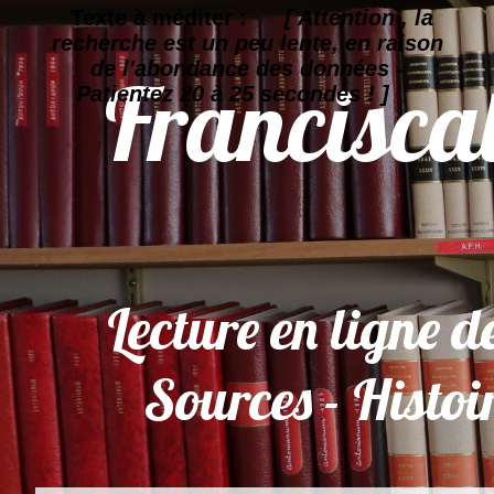
Texte à méditer :
[ Attention , la
recherche est un peu lente, en raison
de l'abondance des données -
Patientez 20 à 25 secondes ! ]