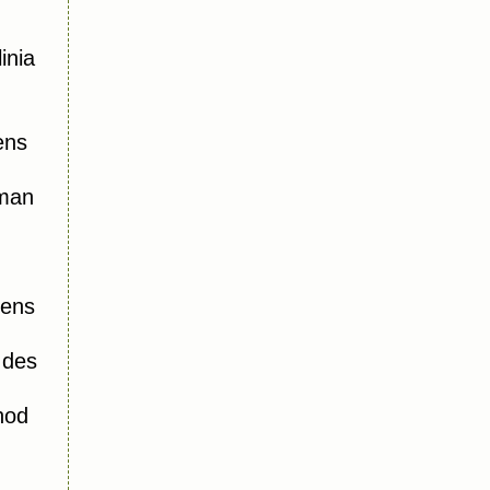
inia
ens
oman
iens
 des
hod