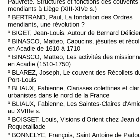
Pauvreté. Structures et fonctions des couvents
mendiants à Liège (XIII-XIVe s.)
º
BERTRAND, Paul, La fondation des Ordres
mendiants, une révolution ?
º
BIGET, Jean-Louis, Autour de Bernard Délicie
º
BINASCO, Matteo, Capucins, jésuites et récol
en Acadie de 1610 à 1710
º
BINASCO, Matteo, Les activités des missionn
en Acadie (1510-1750)
º
BLAREZ, Joseph, Le couvent des Récollets d
Port-Louis
º
BLIAUX, Fabienne, Clarisses colettines et clar
urbanistes dans le nord de la France
º
BLIAUX, Fabienne, Les Saintes-Claires d'Ami
au XVIIIe s.
º
BOISSET, Louis, Visions d'Orient chez Jean d
Roquetaillade
º
BONNELYE, François, Saint Antoine de Padou