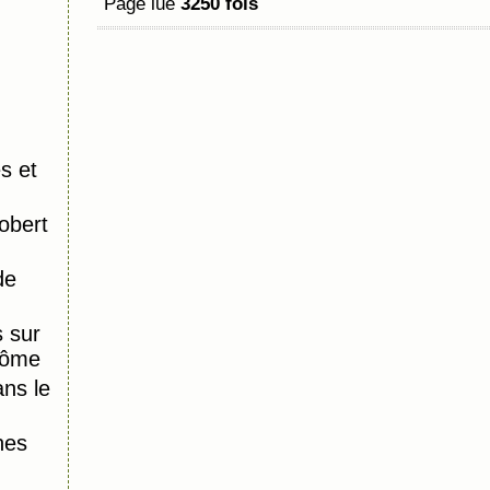
Page lue
3250 fois
s et
obert
de
 sur
Dôme
ns le
nes