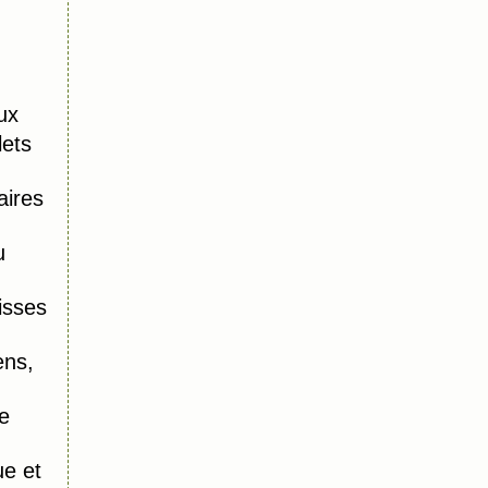
ux
lets
aires
u
isses
ens,
e
e et