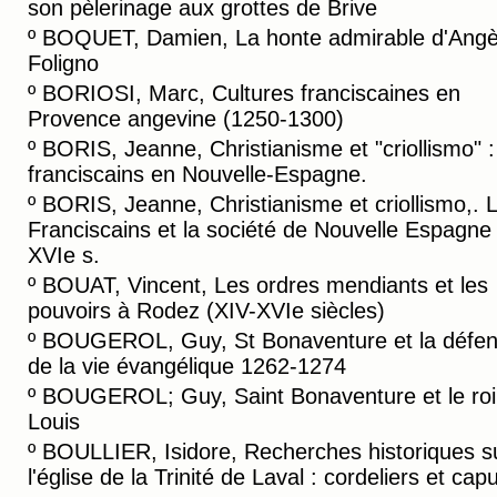
son pèlerinage aux grottes de Brive
º
BOQUET, Damien, La honte admirable d'Angè
Foligno
º
BORIOSI, Marc, Cultures franciscaines en
Provence angevine (1250-1300)
º
BORIS, Jeanne, Christianisme et "criollismo" :
franciscains en Nouvelle-Espagne.
º
BORIS, Jeanne, Christianisme et criollismo,. 
Franciscains et la société de Nouvelle Espagne
XVIe s.
º
BOUAT, Vincent, Les ordres mendiants et les
pouvoirs à Rodez (XIV-XVIe siècles)
º
BOUGEROL, Guy, St Bonaventure et la défe
de la vie évangélique 1262-1274
º
BOUGEROL; Guy, Saint Bonaventure et le roi 
Louis
º
BOULLIER, Isidore, Recherches historiques s
l'église de la Trinité de Laval : cordeliers et cap