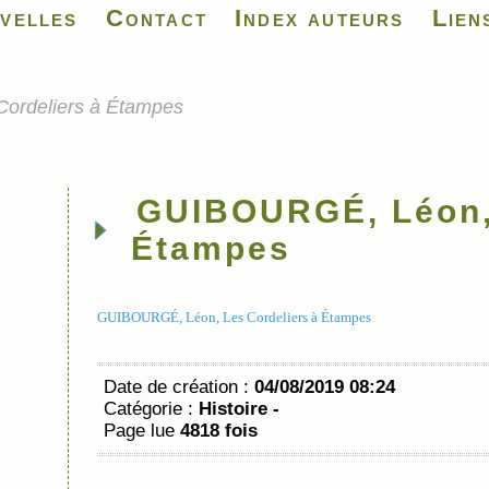
velles
Contact
Index auteurs
Lien
ordeliers à Étampes
GUIBOURGÉ, Léon, 
Étampes
GUIBOURGÉ, Léon, Les Cordeliers à Étampes
Date de création :
04/08/2019 08:24
Catégorie :
Histoire -
Page lue
4818 fois