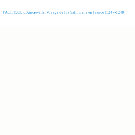
PACIFIQUE d'Aincreville, Voyage de Fra Salimbene en France (1247-1249).