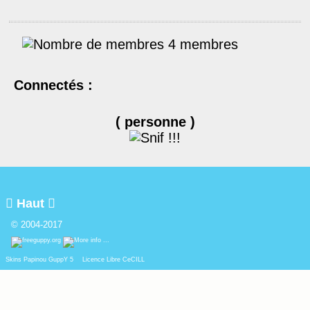
4 membres
Connectés :
( personne )

Haut

© 2004-2017
Skins Papinou GuppY 5
Licence Libre CeCILL