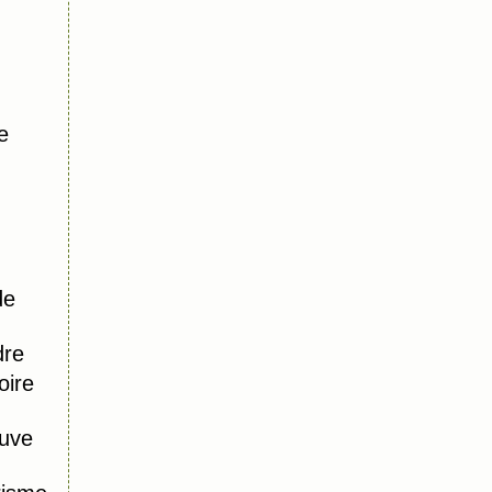
e
de
dre
oire
uve