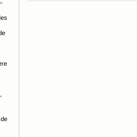
-
des
de
ère
,
 de