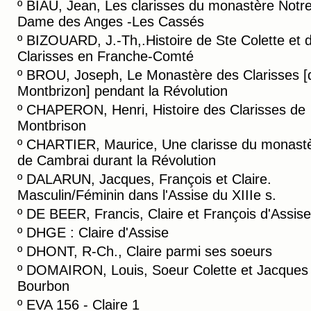
º
BIAU, Jean, Les clarisses du monastère Notre
Dame des Anges -Les Cassés
º
BIZOUARD, J.-Th,.Histoire de Ste Colette et 
Clarisses en Franche-Comté
º
BROU, Joseph, Le Monastère des Clarisses [
Montbrizon] pendant la Révolution
º
CHAPERON, Henri, Histoire des Clarisses de
Montbrison
º
CHARTIER, Maurice, Une clarisse du monast
de Cambrai durant la Révolution
º
DALARUN, Jacques, François et Claire.
Masculin/Féminin dans l'Assise du XIIIe s.
º
DE BEER, Francis, Claire et François d'Assise
º
DHGE : Claire d'Assise
º
DHONT, R-Ch., Claire parmi ses soeurs
º
DOMAIRON, Louis, Soeur Colette et Jacques
Bourbon
º
EVA 156 - Claire 1