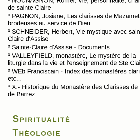
º
NOUNAGNON, Romel, Vie, personnalité, cha
de sainte Claire
º
PAGNON, Josiane, Les clarisses de Mazamet
brodeuses au service de Dieu
º
SCHNEIDER, Herbert, Vie mystique avec sain
Claire d'Assise
º
Sainte-Claire d'Assise - Documents
º
VALLEYFIELD, monastère, Le mystère de la
liturgie dans la vie et l'enseignement de Ste Cla
º
WEb Franciscain - Index des monastères clar
etc...
º
X.- Historique du Monastère des Clarisses de
de Barrez
Spiritualité
Théologie