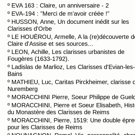
º
EVA 163 : Claire, un anniversaire - 2
º
EVA-194 : "Merci de m'avoir créée !"
º
HUSSON, Anne, Un document inédit sur les
Clarisses d'Orbe
º
LE HOUËROU, Armelle, A la (re)découverte d
Claire d'Assise et ses sources...
º
LEON, Achille, Les clarisses urbanistes de
Fougères (1633-1792).
º
Ladislas de Marlioz, Les Clarisses d'Evian-les-
Bains
º
MATHIEU, Luc, Caritas Pirckheimer, clarisse 
Nuremberg
º
MORACCHINI Pierre, Soeur Philippe de Guel
º
MORACCHINI, Pierre et Soeur Elisabeth, Hist
du Monastère des Clarisses de Reims
º
MORACCHINI, Pierre, 1519: Une double épre
pour les Clarisses de Reims