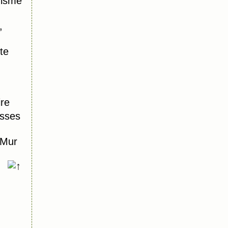
risme
,
te
ire
isses
 Mur