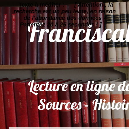
Texte à méditer :
[ Attention , la
recherche est un peu lente, en raison
de l'abondance des données -
Patientez 20 à 25 secondes ! ]