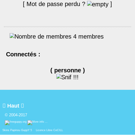
[ Mot de passe perdu ?
]
4 membres
Connectés :
( personne )

Haut

© 2004-2017
Skins Papinou GuppY 5
Licence Libre CeCILL