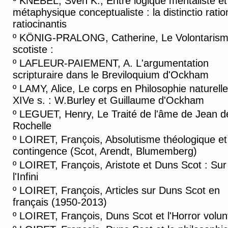
º
KNEBEL, Sven K., Entre logique mentaliste et
métaphysique conceptualiste : la distinctio ratio
ratiocinantis
º
KÖNIG-PRALONG, Catherine, Le Volontaris
scotiste :
º
LAFLEUR-PAIEMENT, A. L'argumentation
scripturaire dans le Breviloquium d'Ockham
º
LAMY, Alice, Le corps en Philosophie naturell
XIVe s. : W.Burley et Guillaume d'Ockham
º
LEGUET, Henry, Le Traité de l'âme de Jean d
Rochelle
º
LOIRET, François, Absolutisme théologique et
contingence (Scot, Arendt, Blumemberg)
º
LOIRET, François, Aristote et Duns Scot : Sur
l'Infini
º
LOIRET, François, Articles sur Duns Scot en
français (1950-2013)
º
LOIRET, François, Duns Scot et l'Horror volunt