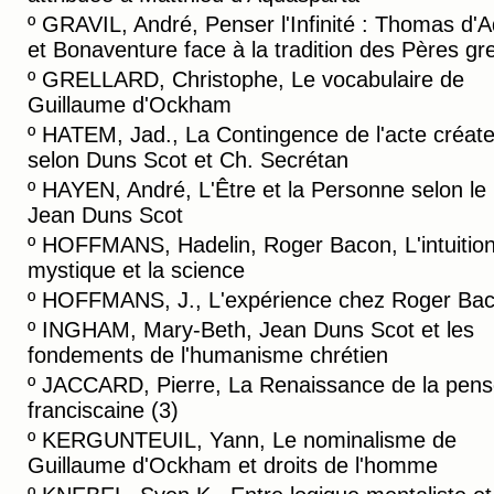
º
GRAVIL, André, Penser l'Infinité : Thomas d'A
et Bonaventure face à la tradition des Pères gr
º
GRELLARD, Christophe, Le vocabulaire de
Guillaume d'Ockham
º
HATEM, Jad., La Contingence de l'acte créate
selon Duns Scot et Ch. Secrétan
º
HAYEN, André, L'Être et la Personne selon le 
Jean Duns Scot
º
HOFFMANS, Hadelin, Roger Bacon, L'intuitio
mystique et la science
º
HOFFMANS, J., L'expérience chez Roger Ba
º
INGHAM, Mary-Beth, Jean Duns Scot et les
fondements de l'humanisme chrétien
º
JACCARD, Pierre, La Renaissance de la pen
franciscaine (3)
º
KERGUNTEUIL, Yann, Le nominalisme de
Guillaume d'Ockham et droits de l'homme