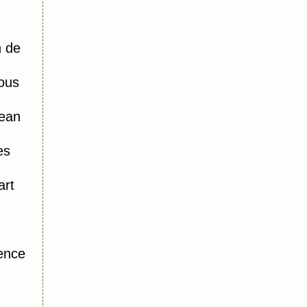
n de
ous
ean
es
art
ence