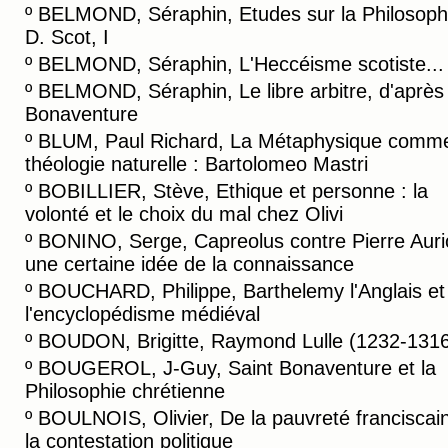
º
BELMOND, Séraphin, Etudes sur la Philosoph
D. Scot, I
º
BELMOND, Séraphin, L'Heccéisme scotiste...
º
BELMOND, Séraphin, Le libre arbitre, d'après
Bonaventure
º
BLUM, Paul Richard, La Métaphysique comm
théologie naturelle : Bartolomeo Mastri
º
BOBILLIER, Stève, Ethique et personne : la
volonté et le choix du mal chez Olivi
º
BONINO, Serge, Capreolus contre Pierre Aurio
une certaine idée de la connaissance
º
BOUCHARD, Philippe, Barthelemy l'Anglais et
l'encyclopédisme médiéval
º
BOUDON, Brigitte, Raymond Lulle (1232-131
º
BOUGEROL, J-Guy, Saint Bonaventure et la
Philosophie chrétienne
º
BOULNOIS, Olivier, De la pauvreté franciscai
la contestation politique