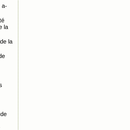
 a-
té
e la
de la
de
s
 de
t