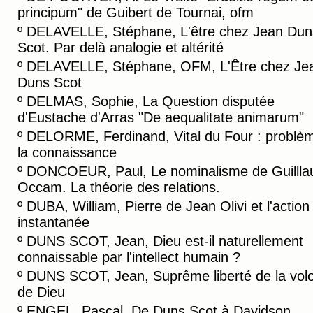
principum" de Guibert de Tournai, ofm
º
DELAVELLE, Stéphane, L'être chez Jean Dun
Scot. Par delà analogie et altérité
º
DELAVELLE, Stéphane, OFM, L'Être chez Je
Duns Scot
º
DELMAS, Sophie, La Question disputée
d'Eustache d'Arras "De aequalitate animarum"
º
DELORME, Ferdinand, Vital du Four : problè
la connaissance
º
DONCOEUR, Paul, Le nominalisme de Guilll
Occam. La théorie des relations.
º
DUBA, William, Pierre de Jean Olivi et l'action
instantanée
º
DUNS SCOT, Jean, Dieu est-il naturellement
connaissable par l'intellect humain ?
º
DUNS SCOT, Jean, Suprême liberté de la vol
de Dieu
º
ENGEL, Pascal, De Duns Scot à Davidson.