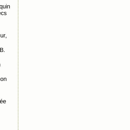
quin
ecs
ur,
B.
n
con
sée