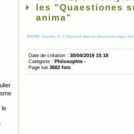
les "Quaestiones s
anima"
NOONE, Timothy, B.- L'Univocité dans les
Quaestiones super Lib
Date de création :
30/04/2019 15:18
Catégorie :
Philosophie -
Page lue
3682 fois
lier
tisme
 le
s