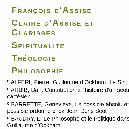
François d'Assise
Claire d'Assise et
Clarisses
Spiritualité
Théologie
Philosophie
º
ALFERI, Pierre, Guillaume d'Ockham, Le Singu
º
ARBIB, Dan, Contribution à l'histoire d'un sco
cartésien
º
BARRETTE, Geneviève, Le possible absolu et
possible ordonné chez Jean Duns Scot
º
BAUDRY, L. Le Philosophe et le Politique dan
Guillaume d'Ockham