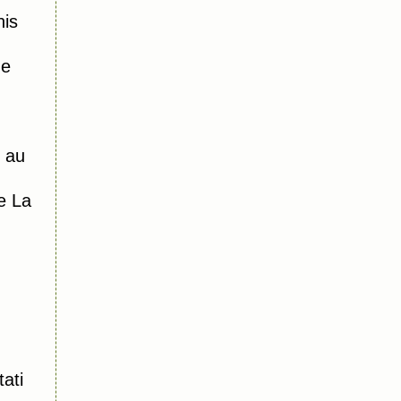
nis
me
e au
e La
ati