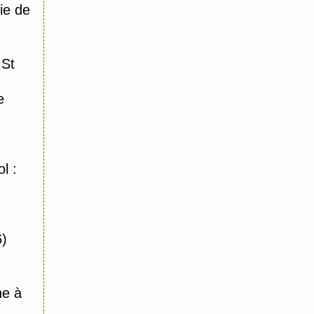
ie de
 St
e
l :
6)
ne à