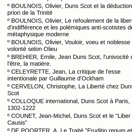
º
BOULNOIS, Olivier, Duns Scot et la déduction
priori de la Trinité
º
BOULNOIS, Olivier, Le refoulement de la liber
d'indifférence et les polémiques anti-scotistes d
métaphysique moderne
º
BOULNOIS, Olivier, Vouloir, voeu et noblesse 
volonté selon Olieu
º
BREHIER, Emile, Jean Duns Scot, l'univocité 
l'être, la matière.
º
CELEYRETTE, Jean, La critique de l'esse
intentionale par Guillaume d'Ockham
º
CERVELON, Christophe, La Liberté chez Dun
Scot
º
COLLOQUE international, Duns Scot à Paris,
1302-1222
º
COUNET, Jean-Michel, Duns Scot et le "Liber
Causis"
º
DE POORTER, A. Le Traité "Eruditio regum e