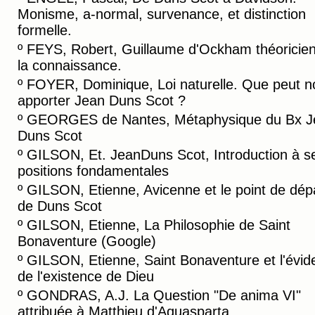
Monisme, a-normal, survenance, et distinction
formelle.
º
FEYS, Robert, Guillaume d'Ockham théoricie
la connaissance.
º
FOYER, Dominique, Loi naturelle. Que peut n
apporter Jean Duns Scot ?
º
GEORGES de Nantes, Métaphysique du Bx J
Duns Scot
º
GILSON, Et. JeanDuns Scot, Introduction à s
positions fondamentales
º
GILSON, Etienne, Avicenne et le point de dép
de Duns Scot
º
GILSON, Etienne, La Philosophie de Saint
Bonaventure (Google)
º
GILSON, Etienne, Saint Bonaventure et l'évid
de l'existence de Dieu
º
GONDRAS, A.J. La Question "De anima VI"
attribuée à Matthieu d'Aquasparta