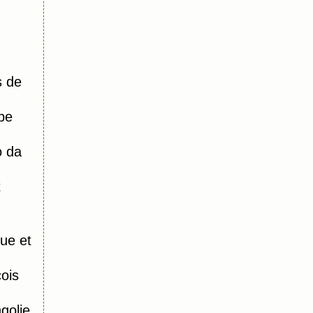
s de
pe
o da
t
ue et
ois
olie