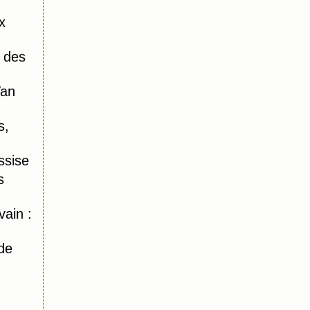
x
 des
Van
s,
ssise
s
ain :
de