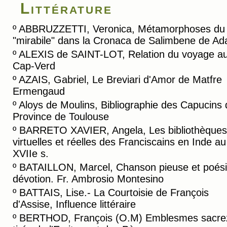
Littérature
º
ABBRUZZETTI, Veronica, Métamorphoses du
"mirabile" dans la Cronaca de Salimbene de A
º
ALEXIS de SAINT-LOT, Relation du voyage a
Cap-Verd
º
AZAIS, Gabriel, Le Breviari d'Amor de Matfre
Ermengaud
º
Aloys de Moulins, Bibliographie des Capucins 
Province de Toulouse
º
BARRETO XAVIER, Angela, Les bibliothèques
virtuelles et réelles des Franciscains en Inde au
XVIIe s.
º
BATAILLON, Marcel, Chanson pieuse et poési
dévotion. Fr. Ambrosio Montesino
º
BATTAIS, Lise.- La Courtoisie de François
d'Assise, Influence littéraire
º
BERTHOD, François (O.M) Emblesmes sacre