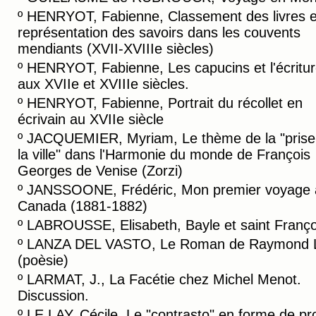
º
HENRYOT, Fabienne, Classement des livres e
représentation des savoirs dans les couvents
mendiants (XVII-XVIIIe siècles)
º
HENRYOT, Fabienne, Les capucins et l'écritu
aux XVIIe et XVIIIe siècles.
º
HENRYOT, Fabienne, Portrait du récollet en
écrivain au XVIIe siècle
º
JACQUEMIER, Myriam, Le thème de la "prise
la ville" dans l'Harmonie du monde de François
Georges de Venise (Zorzi)
º
JANSSOONE, Frédéric, Mon premier voyage 
Canada (1881-1882)
º
LABROUSSE, Elisabeth, Bayle et saint Franço
º
LANZA DEL VASTO, Le Roman de Raymond L
(poèsie)
º
LARMAT, J., La Facétie chez Michel Menot.
Discussion.
º
LE LAY, Cécile, Le "contrasto" en forme de pr