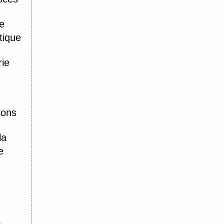
e
tique
ie
mons
la
e