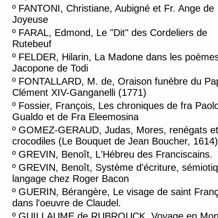
º
FANTONI, Christiane, Aubigné et Fr. Ange de
Joyeuse
º
FARAL, Edmond, Le "Dit" des Cordeliers de
Rutebeuf
º
FELDER, Hilarin, La Madone dans les poème
Jacopone de Todi
º
FONTALLARD, M. de, Oraison funèbre du Pa
Clément XIV-Ganganelli (1771)
º
Fossier, François, Les chroniques de fra Paol
Gualdo et de Fra Eleemosina
º
GOMEZ-GERAUD, Judas, Mores, renégats e
crocodiles (Le Bouquet de Jean Boucher, 1614)
º
GREVIN, Benoît, L'Hébreu des Franciscains.
º
GREVIN, Benoît, Système d'écriture, sémiotiq
langage chez Roger Bacon
º
GUERIN, Bérangère, Le visage de saint Franç
dans l'oeuvre de Claudel.
º
GUILLAUME de RUBROUCK, Voyage en Mong