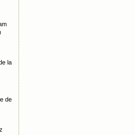
dam
u
de la
e de
z