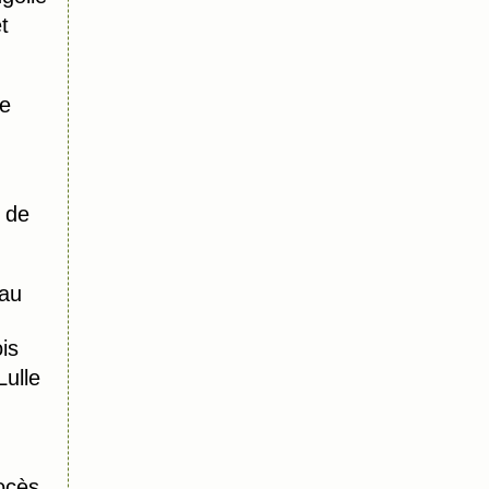
t
re
 de
au
is
ulle
ocès