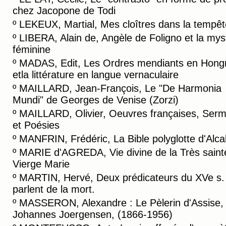
chez Jacopone de Todi
º
LEKEUX, Martial, Mes cloîtres dans la tempêt
º
LIBERA, Alain de, Angèle de Foligno et la mys
féminine
º
MADAS, Edit, Les Ordres mendiants en Hongr
etla littérature en langue vernaculaire
º
MAILLARD, Jean-François, Le "De Harmonia
Mundi" de Georges de Venise (Zorzi)
º
MAILLARD, Olivier, Oeuvres françaises, Ser
et Poésies
º
MANFRIN, Frédéric, La Bible polyglotte d'Alca
º
MARIE d'AGREDA, Vie divine de la Très saint
Vierge Marie
º
MARTIN, Hervé, Deux prédicateurs du XVe s.
parlent de la mort.
º
MASSERON, Alexandre : Le Pèlerin d'Assise,
Johannes Joergensen, (1866-1956)