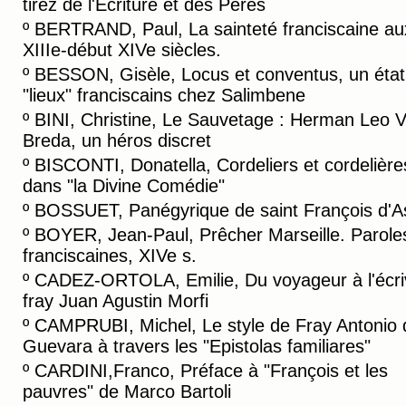
tiréz de l'Ecriture et des Pères
º
BERTRAND, Paul, La sainteté franciscaine au
XIIIe-début XIVe siècles.
º
BESSON, Gisèle, Locus et conventus, un état
"lieux" franciscains chez Salimbene
º
BINI, Christine, Le Sauvetage : Herman Leo 
Breda, un héros discret
º
BISCONTI, Donatella, Cordeliers et cordelière
dans "la Divine Comédie"
º
BOSSUET, Panégyrique de saint François d'A
º
BOYER, Jean-Paul, Prêcher Marseille. Parole
franciscaines, XIVe s.
º
CADEZ-ORTOLA, Emilie, Du voyageur à l'écriv
fray Juan Agustin Morfi
º
CAMPRUBI, Michel, Le style de Fray Antonio 
Guevara à travers les "Epistolas familiares"
º
CARDINI,Franco, Préface à "François et les
pauvres" de Marco Bartoli