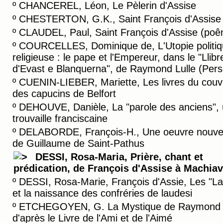
º
CHANCEREL, Léon, Le Pèlerin d'Assise
º
CHESTERTON, G.K., Saint François d'Assise
º
CLAUDEL, Paul, Saint François d'Assise (po
º
COURCELLES, Dominique de, L'Utopie politiq
religieuse : le pape et l'Empereur, dans le "Llibr
d'Evast e Blanquerna", de Raymond Lulle (Pers
º
CUENIN-LIEBER, Mariette, Les livres du couv
des capucins de Belfort
º
DEHOUVE, Danièle, La "parole des anciens",
trouvaille franciscaine
º
DELABORDE, François-H., Une oeuvre nouvel
de Guillaume de Saint-Pathus
DESSI, Rosa-Maria, Prière, chant et
prédication, de François d'Assise à Machiav
º
DESSI, Rosa-Marie, François d'Assie, Les "L
et la naissance des confréries de laudesi
º
ETCHEGOYEN, G. La Mystique de Raymond L
d'après le Livre de l'Ami et de l'Aimé