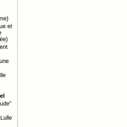
ême)
ue et
e
ée)
ent
 une
le
el
aude"
ulle