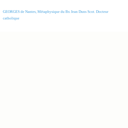
GEORGES de Nantes, Métaphysique du Bx Jean Duns Scot. Docteur
catholique