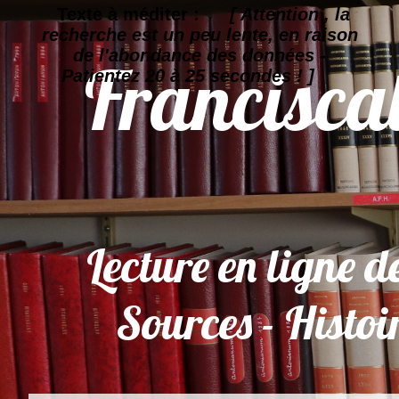
Texte à méditer :
[ Attention , la
recherche est un peu lente, en raison
de l'abondance des données -
Patientez 20 à 25 secondes ! ]