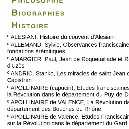
Biographies
Histoire
º
ALESIANI, Histoire du couvent d'Alesiani
º
ALLEMAND, Sylvie, Observances franciscaine
fondations érémitiques
º
AMARGIER, Paul, Jean de Roquetaillade et R
d'Uzès
º
ANDRIC, Stanko, Les miracles de saint Jean 
Capistran
º
APOLLINAIRE (capucin), Etudes franciscaines
la Révolution dans le département du Puy-de-
º
APOLLINAIRE de VALENCE, La Révolution da
département des Bouches du Rhône
º
APOLLINAIRE de Valence, Etudes Franciscai
sur la Révolution dans le département du Gard