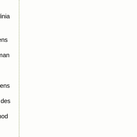
inia
ens
oman
iens
 des
hod