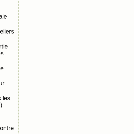
aie
eliers
tie
es
ée
ur
 les
)
,
ontre