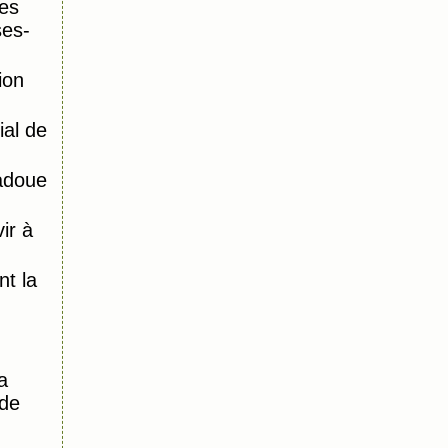
es
ses-
ion
al de
adoue
ir à
)
t la
a
 de