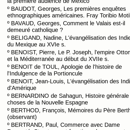
la première audience de Mexico
º
BAUDOT, Georges, Les premières enquêtes
ethnographiques américaines. Fray Toribio Motil
º
BAVAUD, Georges, Comment le Valais est-il
demeuré catholique ?
º
BELIGAND, Nadine, L'évangélisation des Indi
du Mexique au XVIe s.
º
BENOIST, Pierre, Le P. Joseph, l'empire Ott
et la Méditerranée au début du XVIIe s.
º
BENOIT de TOUL, Apologie de l'histoire de
l'Indulgence de la Portioncule
º
BENOIT, Jean-Louis, L'évangélisation des Ind
d'Amérique
º
BERNARDINO de Sahagun, Histoire générale
choses de la Nouvelle Espagne
º
BERTHOD, François, Mémoires du Père Bert
(observant)
º
BERTRAND, Paul, Commerce avec Dame