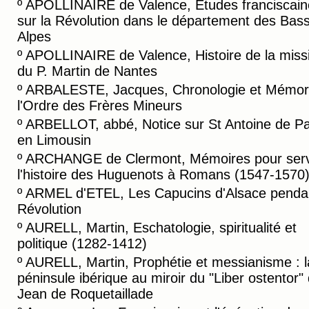
º
APOLLINAIRE de Valence, Etudes franciscain
sur la Révolution dans le département des Bas
Alpes
º
APOLLINAIRE de Valence, Histoire de la miss
du P. Martin de Nantes
º
ARBALESTE, Jacques, Chronologie et Mémori
l'Ordre des Frères Mineurs
º
ARBELLOT, abbé, Notice sur St Antoine de P
en Limousin
º
ARCHANGE de Clermont, Mémoires pour serv
l'histoire des Huguenots à Romans (1547-1570
º
ARMEL d'ETEL, Les Capucins d'Alsace pendan
Révolution
º
AURELL, Martin, Eschatologie, spiritualité et
politique (1282-1412)
º
AURELL, Martin, Prophétie et messianisme : l
péninsule ibérique au miroir du "Liber ostentor"
Jean de Roquetaillade