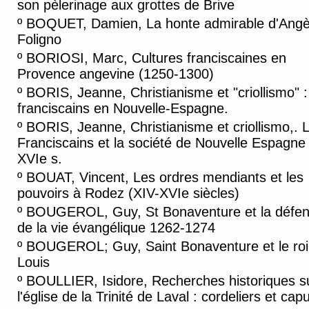
son pèlerinage aux grottes de Brive
º
BOQUET, Damien, La honte admirable d'Angè
Foligno
º
BORIOSI, Marc, Cultures franciscaines en
Provence angevine (1250-1300)
º
BORIS, Jeanne, Christianisme et "criollismo" :
franciscains en Nouvelle-Espagne.
º
BORIS, Jeanne, Christianisme et criollismo,. 
Franciscains et la société de Nouvelle Espagne
XVIe s.
º
BOUAT, Vincent, Les ordres mendiants et les
pouvoirs à Rodez (XIV-XVIe siècles)
º
BOUGEROL, Guy, St Bonaventure et la défe
de la vie évangélique 1262-1274
º
BOUGEROL; Guy, Saint Bonaventure et le roi 
Louis
º
BOULLIER, Isidore, Recherches historiques s
l'église de la Trinité de Laval : cordeliers et cap