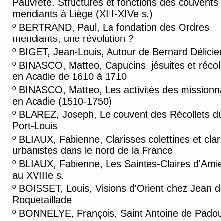
Pauvreté. Structures et fonctions des couvents
mendiants à Liège (XIII-XIVe s.)
º
BERTRAND, Paul, La fondation des Ordres
mendiants, une révolution ?
º
BIGET, Jean-Louis, Autour de Bernard Délicie
º
BINASCO, Matteo, Capucins, jésuites et récol
en Acadie de 1610 à 1710
º
BINASCO, Matteo, Les activités des missionn
en Acadie (1510-1750)
º
BLAREZ, Joseph, Le couvent des Récollets d
Port-Louis
º
BLIAUX, Fabienne, Clarisses colettines et clar
urbanistes dans le nord de la France
º
BLIAUX, Fabienne, Les Saintes-Claires d'Ami
au XVIIIe s.
º
BOISSET, Louis, Visions d'Orient chez Jean d
Roquetaillade
º
BONNELYE, François, Saint Antoine de Padou