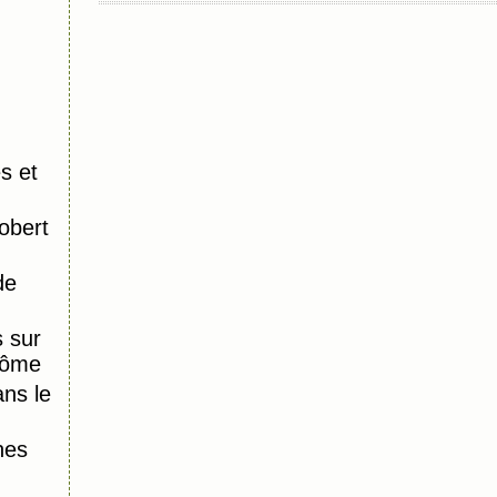
s et
obert
de
 sur
Dôme
ns le
nes