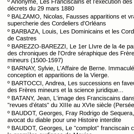
º
Anonyme, Les Franciscains et l'éxécution des
décrets du 29 mars 1880
º
BALZAMO, Nicolas, Fausses apparitions et vr
supercherie des Cordeliers d'Orléans
º
BARBAZA, Louis, Les Dominicains et les Cord
de Castres
º
BAREZZO-BAREZZI, Le 1er LIvre de la 4e par
des chroniques de l'Ordre séraphique des Frèr
mineurs (1500-1597)
º
BARNAY, Sylvie, L'Affaire de Berne. Immacul
conception et apparitions de la Vierge.
º
BARTOCCI, Andrea, Les successions en fave
des Frères mineurs et la science juridique...
º
BATANY, Jean, L'image des Franciscains dans
"revues d'états" du XIIIe au XVIe siècle (Persée
º
BAUDOT, Georges, Fray Rodrigo de Sequera
avocat du diable pour une Histoire interdite
º
BAUDOT, Georges, Le "complot" franciscain c