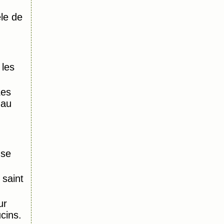
le de
 les
Les
 au
nse
saint
ur
ucins.