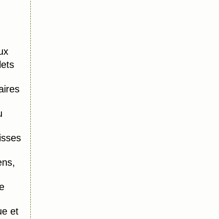
ux
lets
aires
u
isses
ens,
e
e et