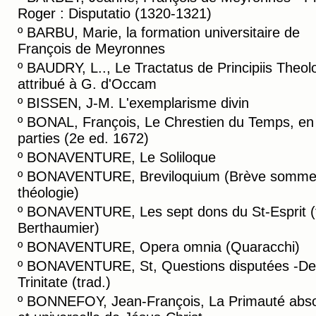
Roger : Disputatio (1320-1321)
º
BARBU, Marie, la formation universitaire de
François de Meyronnes
º
BAUDRY, L.., Le Tractatus de Principiis Theol
attribué à G. d'Occam
º
BISSEN, J-M. L'exemplarisme divin
º
BONAL, François, Le Chrestien du Temps, en
parties (2e ed. 1672)
º
BONAVENTURE, Le Soliloque
º
BONAVENTURE, Breviloquium (Brève somme
théologie)
º
BONAVENTURE, Les sept dons du St-Esprit (
Berthaumier)
º
BONAVENTURE, Opera omnia (Quaracchi)
º
BONAVENTURE, St, Questions disputées -De
Trinitate (trad.)
º
BONNEFOY, Jean-François, La Primauté abs