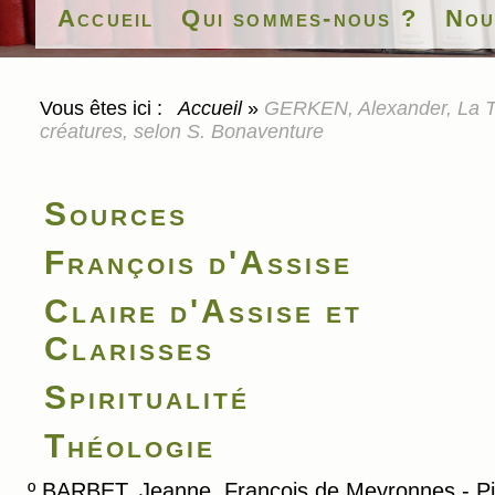
Accueil
Qui sommes-nous ?
Nou
Vous êtes ici :
Accueil
»
GERKEN, Alexander, La Théo
créatures, selon S. Bonaventure
Sources
François d'Assise
Claire d'Assise et
Clarisses
Spiritualité
Théologie
º
BARBET, Jeanne, François de Meyronnes - Pi