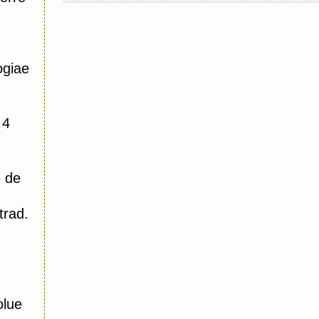
ogiae
 4
 de
trad.
olue