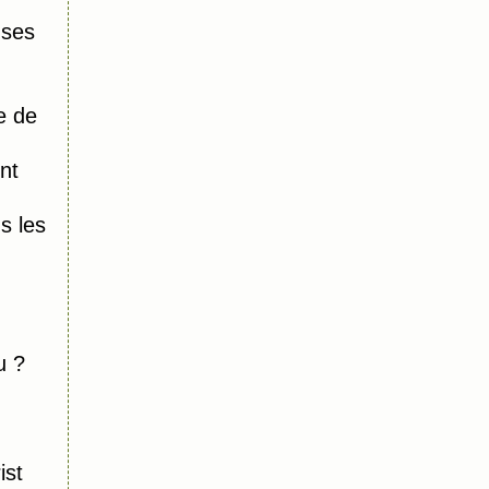
 ses
e de
nt
 les
u ?
ist