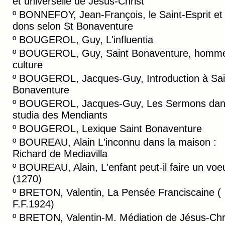
et universelle de Jésus-Christ
º
BONNEFOY, Jean-François, le Saint-Esprit et
dons selon St Bonaventure
º
BOUGEROL, Guy, L'influentia
º
BOUGEROL, Guy, Saint Bonaventure, homm
culture
º
BOUGEROL, Jacques-Guy, Introduction à Sai
Bonaventure
º
BOUGEROL, Jacques-Guy, Les Sermons dans
studia des Mendiants
º
BOUGEROL, Lexique Saint Bonaventure
º
BOUREAU, Alain L'inconnu dans la maison :
Richard de Mediavilla
º
BOUREAU, Alain, L'enfant peut-il faire un voe
(1270)
º
BRETON, Valentin, La Pensée Franciscaine (
F.F.1924)
º
BRETON, Valentin-M. Médiation de Jésus-Chr