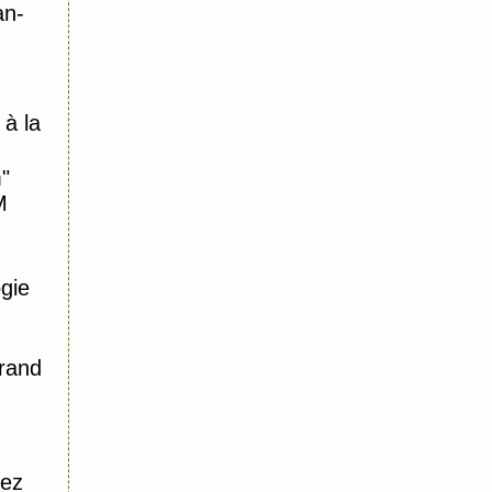
an-
à la
"
M
gie
Grand
hez