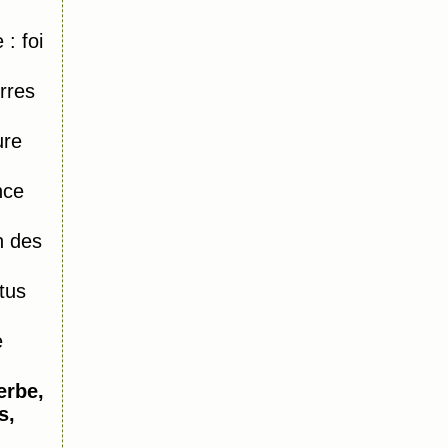
: foi
rres
ure
nce
n des
tus
e
erbe,
s,