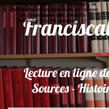
Texte à méditer :
[ Attention , la
recherche est un peu lente, en raison
de l'abondance des données -
Patientez 20 à 25 secondes ! ]