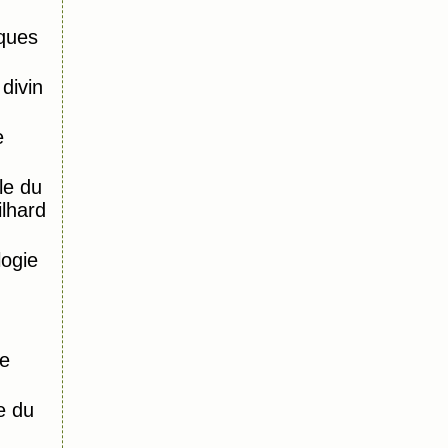
ques
divin
e
le du
ilhard
logie
de
e du