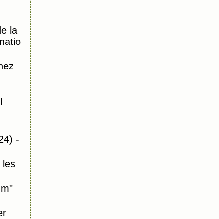
e la
natio
hez
I
24) -
 les
um"
er