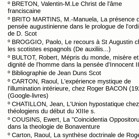
º
BRETON, Valentin-M.Le Christ de l'âme
franciscaine
º
BRITO MARTINS, M.-Manuela, La présence d
pensée augustinienne dans le prologue de l'ordi
de D. Scot
º
BROGGIO, Paolo, Le recours à St Augustin c
les scotistes espagnols (De auxiliis...)
º
BULTOT, Robert, Mépris du monde, misère et
dignité de l'homme dans la pensée d'Innocent II
º
Bibliographie de Jean Duns Scot
º
CARTON, Raoul, L'expérience mystique de
l'illumination intérieure, chez Roger BACON (19
(Google-livres)
º
CHATILLON, Jean, L'Union hypostatique chez
théologiens du début du XIIIe s.
º
COUSINS, Ewert, La "Coincidentia Oppositor
dans la theologie de Bonaventure
º
Carton, Raoul, La synthèse doctrinale de Rog