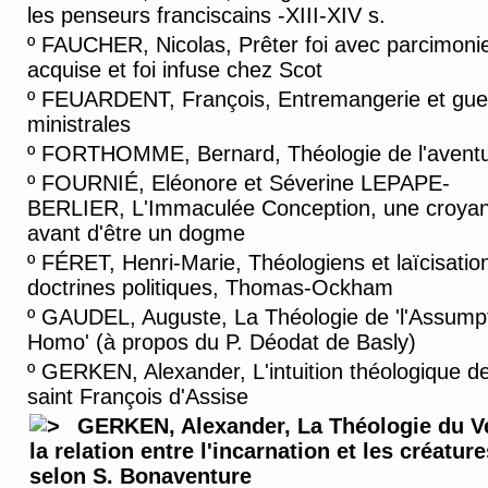
les penseurs franciscains -XIII-XIV s.
º
FAUCHER, Nicolas, Prêter foi avec parcimonie 
acquise et foi infuse chez Scot
º
FEUARDENT, François, Entremangerie et gue
ministrales
º
FORTHOMME, Bernard, Théologie de l'avent
º
FOURNIÉ, Eléonore et Séverine LEPAPE-
BERLIER, L'Immaculée Conception, une croya
avant d'être un dogme
º
FÉRET, Henri-Marie, Théologiens et laïcisatio
doctrines politiques, Thomas-Ockham
º
GAUDEL, Auguste, La Théologie de 'l'Assump
Homo' (à propos du P. Déodat de Basly)
º
GERKEN, Alexander, L'intuition théologique d
saint François d'Assise
GERKEN, Alexander, La Théologie du V
la relation entre l'incarnation et les créature
selon S. Bonaventure