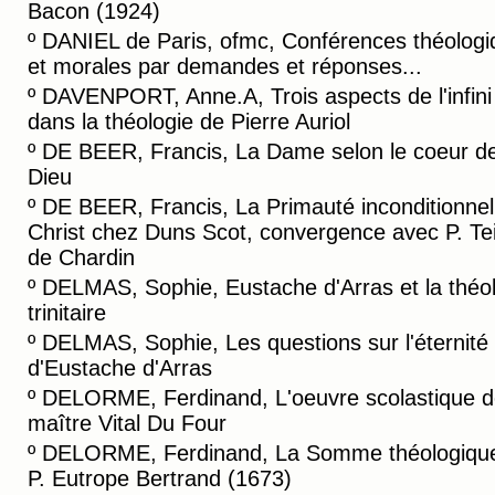
Bacon (1924)
º
DANIEL de Paris, ofmc, Conférences théologi
et morales par demandes et réponses...
º
DAVENPORT, Anne.A, Trois aspects de l'infini 
dans la théologie de Pierre Auriol
º
DE BEER, Francis, La Dame selon le coeur d
Dieu
º
DE BEER, Francis, La Primauté inconditionnel
Christ chez Duns Scot, convergence avec P. Te
de Chardin
º
DELMAS, Sophie, Eustache d'Arras et la théo
trinitaire
º
DELMAS, Sophie, Les questions sur l'éternité
d'Eustache d'Arras
º
DELORME, Ferdinand, L'oeuvre scolastique 
maître Vital Du Four
º
DELORME, Ferdinand, La Somme théologiqu
P. Eutrope Bertrand (1673)