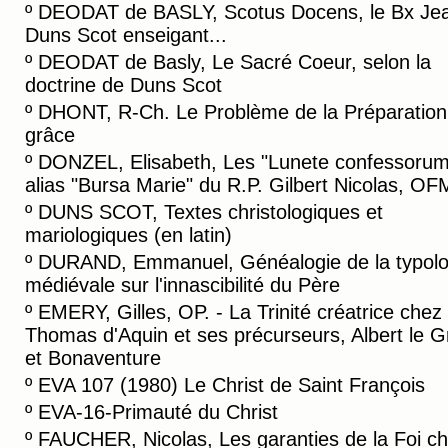
º
DEODAT de BASLY, Scotus Docens, le Bx Je
Duns Scot enseigant...
º
DEODAT de Basly, Le Sacré Coeur, selon la
doctrine de Duns Scot
º
DHONT, R-Ch. Le Problème de la Préparation 
grâce
º
DONZEL, Elisabeth, Les "Lunete confessorum
alias "Bursa Marie" du R.P. Gilbert Nicolas, OF
º
DUNS SCOT, Textes christologiques et
mariologiques (en latin)
º
DURAND, Emmanuel, Généalogie de la typolo
médiévale sur l'innascibilité du Père
º
EMERY, Gilles, OP. - La Trinité créatrice chez
Thomas d'Aquin et ses précurseurs, Albert le 
et Bonaventure
º
EVA 107 (1980) Le Christ de Saint François
º
EVA-16-Primauté du Christ
º
FAUCHER, Nicolas, Les garanties de la Foi c