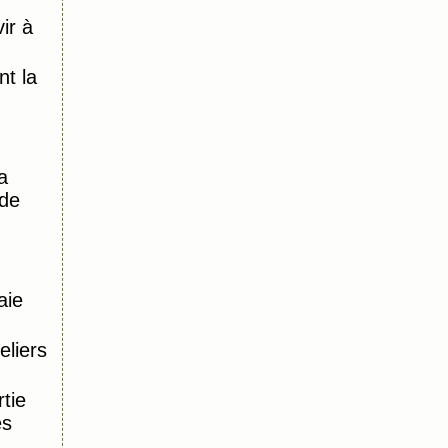
ir à
)
t la
a
 de
aie
eliers
tie
es