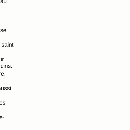
 au
nse
saint
ur
ucins.
re,
aussi
es
e-