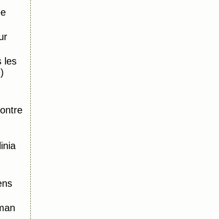
ée
ur
 les
)
,
ontre
inia
ens
oman