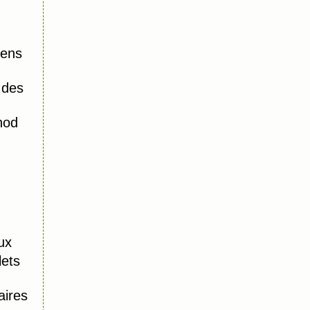
iens
 des
hod
ux
lets
aires