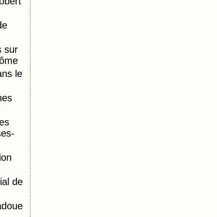
obert
de
 sur
Dôme
ns le
nes
es
ses-
ion
al de
adoue