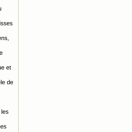
u
isses
ens,
e
e et
le de
 les
Les