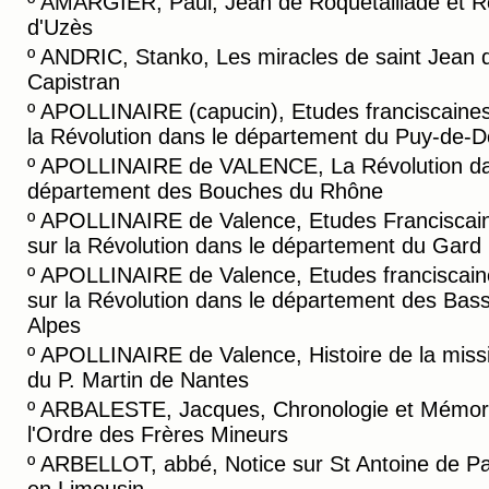
º
AMARGIER, Paul, Jean de Roquetaillade et R
d'Uzès
º
ANDRIC, Stanko, Les miracles de saint Jean 
Capistran
º
APOLLINAIRE (capucin), Etudes franciscaines
la Révolution dans le département du Puy-de-
º
APOLLINAIRE de VALENCE, La Révolution da
département des Bouches du Rhône
º
APOLLINAIRE de Valence, Etudes Franciscai
sur la Révolution dans le département du Gard
º
APOLLINAIRE de Valence, Etudes franciscain
sur la Révolution dans le département des Bas
Alpes
º
APOLLINAIRE de Valence, Histoire de la miss
du P. Martin de Nantes
º
ARBALESTE, Jacques, Chronologie et Mémori
l'Ordre des Frères Mineurs
º
ARBELLOT, abbé, Notice sur St Antoine de P