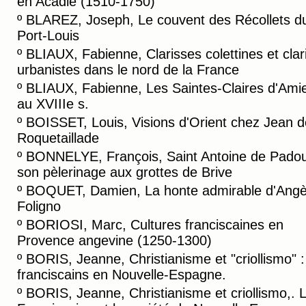
en Acadie (1510-1750)
º
BLAREZ, Joseph, Le couvent des Récollets d
Port-Louis
º
BLIAUX, Fabienne, Clarisses colettines et clar
urbanistes dans le nord de la France
º
BLIAUX, Fabienne, Les Saintes-Claires d'Ami
au XVIIIe s.
º
BOISSET, Louis, Visions d'Orient chez Jean d
Roquetaillade
º
BONNELYE, François, Saint Antoine de Padou
son pèlerinage aux grottes de Brive
º
BOQUET, Damien, La honte admirable d'Angè
Foligno
º
BORIOSI, Marc, Cultures franciscaines en
Provence angevine (1250-1300)
º
BORIS, Jeanne, Christianisme et "criollismo" :
franciscains en Nouvelle-Espagne.
º
BORIS, Jeanne, Christianisme et criollismo,. 