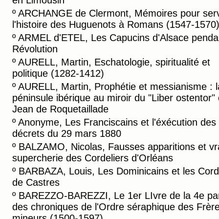
en Limousin
º
ARCHANGE de Clermont, Mémoires pour serv
l'histoire des Huguenots à Romans (1547-1570
º
ARMEL d'ETEL, Les Capucins d'Alsace pendan
Révolution
º
AURELL, Martin, Eschatologie, spiritualité et
politique (1282-1412)
º
AURELL, Martin, Prophétie et messianisme : l
péninsule ibérique au miroir du "Liber ostentor"
Jean de Roquetaillade
º
Anonyme, Les Franciscains et l'éxécution des
décrets du 29 mars 1880
º
BALZAMO, Nicolas, Fausses apparitions et vr
supercherie des Cordeliers d'Orléans
º
BARBAZA, Louis, Les Dominicains et les Cord
de Castres
º
BAREZZO-BAREZZI, Le 1er LIvre de la 4e par
des chroniques de l'Ordre séraphique des Frèr
mineurs (1500-1597)