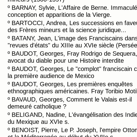
º
BARNAY, Sylvie, L'Affaire de Berne. Immacul
conception et apparitions de la Vierge.
º
BARTOCCI, Andrea, Les successions en fave
des Frères mineurs et la science juridique...
º
BATANY, Jean, L'image des Franciscains dans
"revues d'états" du XIIIe au XVIe siècle (Persée
º
BAUDOT, Georges, Fray Rodrigo de Sequera
avocat du diable pour une Histoire interdite
º
BAUDOT, Georges, Le "complot" franciscain c
la première audience de Mexico
º
BAUDOT, Georges, Les premières enquêtes
ethnographiques américaines. Fray Toribio Motil
º
BAVAUD, Georges, Comment le Valais est-il
demeuré catholique ?
º
BELIGAND, Nadine, L'évangélisation des Indi
du Mexique au XVIe s.
º
BENOIST, Pierre, Le P. Joseph, l'empire Ott