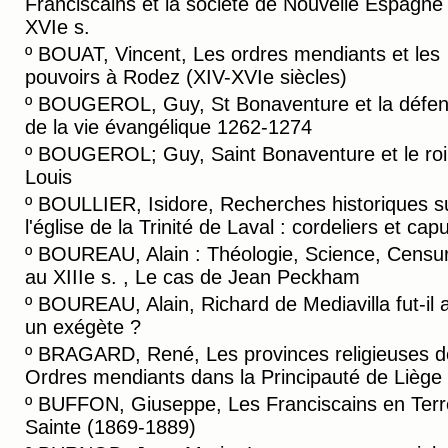
Franciscains et la société de Nouvelle Espagne
XVIe s.
º
BOUAT, Vincent, Les ordres mendiants et les
pouvoirs à Rodez (XIV-XVIe siècles)
º
BOUGEROL, Guy, St Bonaventure et la défe
de la vie évangélique 1262-1274
º
BOUGEROL; Guy, Saint Bonaventure et le roi 
Louis
º
BOULLIER, Isidore, Recherches historiques s
l'église de la Trinité de Laval : cordeliers et cap
º
BOUREAU, Alain : Théologie, Science, Censu
au XIIIe s. , Le cas de Jean Peckham
º
BOUREAU, Alain, Richard de Mediavilla fut-il 
un exégète ?
º
BRAGARD, René, Les provinces religieuses d
Ordres mendiants dans la Principauté de Liège
º
BUFFON, Giuseppe, Les Franciscains en Terr
Sainte (1869-1889)