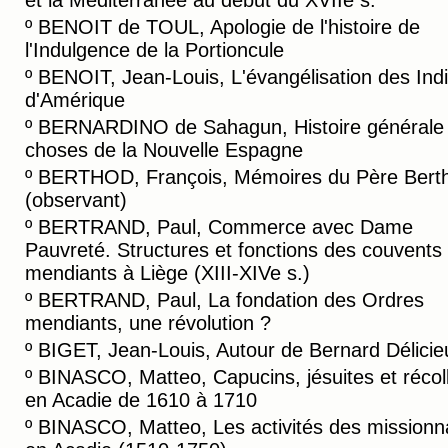
et la Méditerranée au début du XVIIe s.
º
BENOIT de TOUL, Apologie de l'histoire de
l'Indulgence de la Portioncule
º
BENOIT, Jean-Louis, L'évangélisation des Ind
d'Amérique
º
BERNARDINO de Sahagun, Histoire générale
choses de la Nouvelle Espagne
º
BERTHOD, François, Mémoires du Père Bert
(observant)
º
BERTRAND, Paul, Commerce avec Dame
Pauvreté. Structures et fonctions des couvents
mendiants à Liège (XIII-XIVe s.)
º
BERTRAND, Paul, La fondation des Ordres
mendiants, une révolution ?
º
BIGET, Jean-Louis, Autour de Bernard Délicie
º
BINASCO, Matteo, Capucins, jésuites et récol
en Acadie de 1610 à 1710
º
BINASCO, Matteo, Les activités des missionn