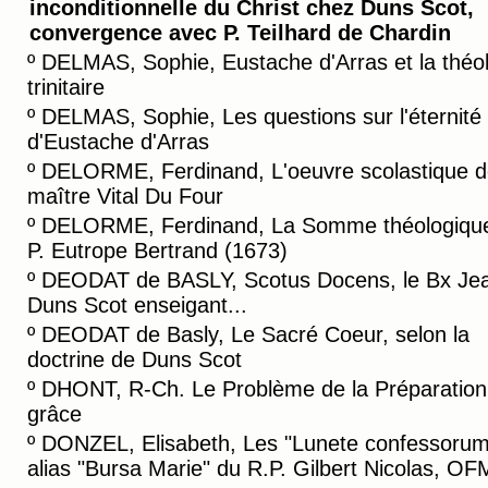
inconditionnelle du Christ chez Duns Scot,
convergence avec P. Teilhard de Chardin
º
DELMAS, Sophie, Eustache d'Arras et la théo
trinitaire
º
DELMAS, Sophie, Les questions sur l'éternité
d'Eustache d'Arras
º
DELORME, Ferdinand, L'oeuvre scolastique 
maître Vital Du Four
º
DELORME, Ferdinand, La Somme théologiqu
P. Eutrope Bertrand (1673)
º
DEODAT de BASLY, Scotus Docens, le Bx Je
Duns Scot enseigant...
º
DEODAT de Basly, Le Sacré Coeur, selon la
doctrine de Duns Scot
º
DHONT, R-Ch. Le Problème de la Préparation 
grâce
º
DONZEL, Elisabeth, Les "Lunete confessorum
alias "Bursa Marie" du R.P. Gilbert Nicolas, OF