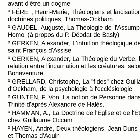
avant d'être un dogme
º
FÉRET, Henri-Marie, Théologiens et laïcisatio
doctrines politiques, Thomas-Ockham
º
GAUDEL, Auguste, La Théologie de 'l'Assump
Homo' (à propos du P. Déodat de Basly)
º
GERKEN, Alexander, L'intuition théologique d
saint François d'Assise
º
GERKEN, Alexander, La Théologie du Verbe, 
relation entre l'incarnation et les créatures, selo
Bonaventure
º
GRELLARD, Christophe, La "fides" chez Guil
d'Ockham, de la psychologie à l'ecclésiologie
º
GUNTEN, F. Von, La notion de Personne dans
Trinité d'après Alexandre de Halès.
º
HAMMAN, A., La Doctrine de l'Eglise et de l'E
chez Guillaume Occam
º
HAYEN, André, Deux théologiens, Jean Duns 
et Thomas d'Aquin