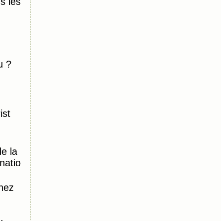
 les
u ?
ist
e la
natio
hez