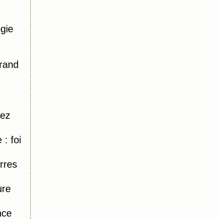
gie
Grand
hez
: foi
rres
ure
nce