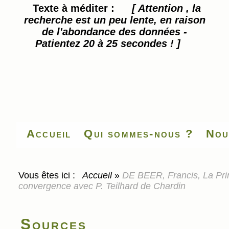
Texte à méditer :
[ Attention , la
recherche est un peu lente, en raison
de l'abondance des données -
Patientez 20 à 25 secondes ! ]
Accueil
Qui sommes-nous ?
Nou
Vous êtes ici :
Accueil
»
DE BEER, Francis, La Prim
convergence avec P. Teilhard de Chardin
Sources