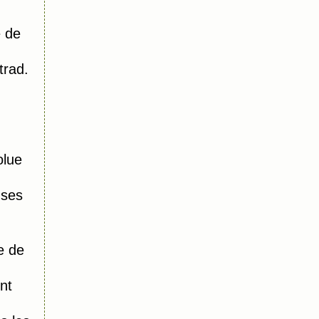
 de
trad.
olue
 ses
e de
nt