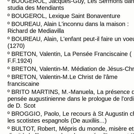
º
BOUGEROL, Jacques-Guy, Les Sermons dans
studia des Mendiants
º
BOUGEROL, Lexique Saint Bonaventure
º
BOUREAU, Alain L'inconnu dans la maison :
Richard de Mediavilla
º
BOUREAU, Alain, L'enfant peut-il faire un voe
(1270)
º
BRETON, Valentin, La Pensée Franciscaine (
F.F.1924)
º
BRETON, Valentin-M. Médiation de Jésus-Chr
º
BRETON, Valentin-M.Le Christ de l'âme
franciscaine
º
BRITO MARTINS, M.-Manuela, La présence d
pensée augustinienne dans le prologue de l'ordi
de D. Scot
º
BROGGIO, Paolo, Le recours à St Augustin c
les scotistes espagnols (De auxiliis...)
º
BULTOT, Robert, Mépris du monde, misère et