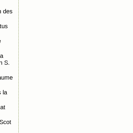
n des
tus
e
la
n S.
laume
 la
tat
Scot