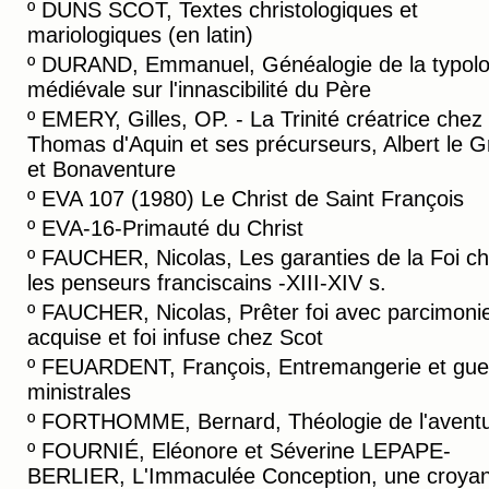
º
DUNS SCOT, Textes christologiques et
mariologiques (en latin)
º
DURAND, Emmanuel, Généalogie de la typolo
médiévale sur l'innascibilité du Père
º
EMERY, Gilles, OP. - La Trinité créatrice chez
Thomas d'Aquin et ses précurseurs, Albert le 
et Bonaventure
º
EVA 107 (1980) Le Christ de Saint François
º
EVA-16-Primauté du Christ
º
FAUCHER, Nicolas, Les garanties de la Foi c
les penseurs franciscains -XIII-XIV s.
º
FAUCHER, Nicolas, Prêter foi avec parcimonie 
acquise et foi infuse chez Scot
º
FEUARDENT, François, Entremangerie et gue
ministrales
º
FORTHOMME, Bernard, Théologie de l'avent
º
FOURNIÉ, Eléonore et Séverine LEPAPE-
BERLIER, L'Immaculée Conception, une croya