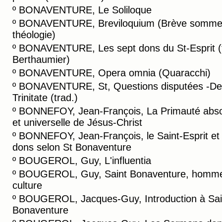
º
BONAVENTURE, Le Soliloque
º
BONAVENTURE, Breviloquium (Brève somme
théologie)
º
BONAVENTURE, Les sept dons du St-Esprit (
Berthaumier)
º
BONAVENTURE, Opera omnia (Quaracchi)
º
BONAVENTURE, St, Questions disputées -De
Trinitate (trad.)
º
BONNEFOY, Jean-François, La Primauté abs
et universelle de Jésus-Christ
º
BONNEFOY, Jean-François, le Saint-Esprit et
dons selon St Bonaventure
º
BOUGEROL, Guy, L'influentia
º
BOUGEROL, Guy, Saint Bonaventure, homm
culture
º
BOUGEROL, Jacques-Guy, Introduction à Sai
Bonaventure