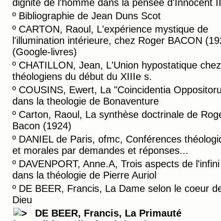
dignité de l'homme dans la pensée d'Innocent II
º
Bibliographie de Jean Duns Scot
º
CARTON, Raoul, L'expérience mystique de
l'illumination intérieure, chez Roger BACON (19
(Google-livres)
º
CHATILLON, Jean, L'Union hypostatique chez
théologiens du début du XIIIe s.
º
COUSINS, Ewert, La "Coincidentia Oppositor
dans la theologie de Bonaventure
º
Carton, Raoul, La synthèse doctrinale de Rog
Bacon (1924)
º
DANIEL de Paris, ofmc, Conférences théologi
et morales par demandes et réponses...
º
DAVENPORT, Anne.A, Trois aspects de l'infini 
dans la théologie de Pierre Auriol
º
DE BEER, Francis, La Dame selon le coeur d
Dieu
DE BEER, Francis, La Primauté