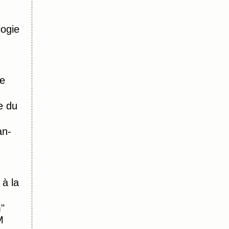
logie
de
e du
an-
à la
"
M