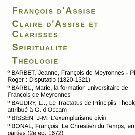
François d'Assise
Claire d'Assise et
Clarisses
Spiritualité
Théologie
º
BARBET, Jeanne, François de Meyronnes - Pi
Roger : Disputatio (1320-1321)
º
BARBU, Marie, la formation universitaire de
François de Meyronnes
º
BAUDRY, L.., Le Tractatus de Principiis Theol
attribué à G. d'Occam
º
BISSEN, J-M. L'exemplarisme divin
º
BONAL, François, Le Chrestien du Temps, en
parties (2e ed. 1672)