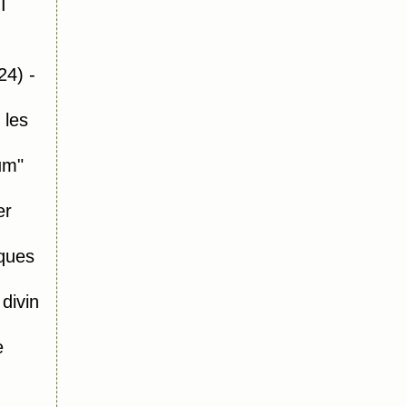
I
24) -
 les
um"
er
ques
divin
e