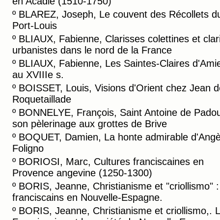
en Acadie (1510-1750)
º
BLAREZ, Joseph, Le couvent des Récollets d
Port-Louis
º
BLIAUX, Fabienne, Clarisses colettines et clar
urbanistes dans le nord de la France
º
BLIAUX, Fabienne, Les Saintes-Claires d'Ami
au XVIIIe s.
º
BOISSET, Louis, Visions d'Orient chez Jean d
Roquetaillade
º
BONNELYE, François, Saint Antoine de Padou
son pèlerinage aux grottes de Brive
º
BOQUET, Damien, La honte admirable d'Angè
Foligno
º
BORIOSI, Marc, Cultures franciscaines en
Provence angevine (1250-1300)
º
BORIS, Jeanne, Christianisme et "criollismo" :
franciscains en Nouvelle-Espagne.
º
BORIS, Jeanne, Christianisme et criollismo,. 