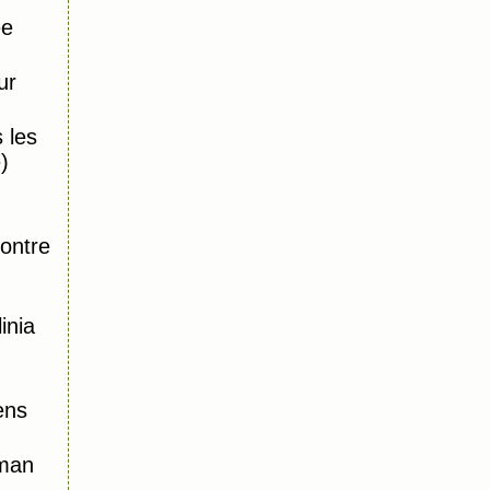
ée
ur
 les
)
,
ontre
inia
ens
oman