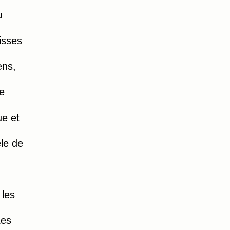
u
isses
ens,
e
e et
le de
 les
Les