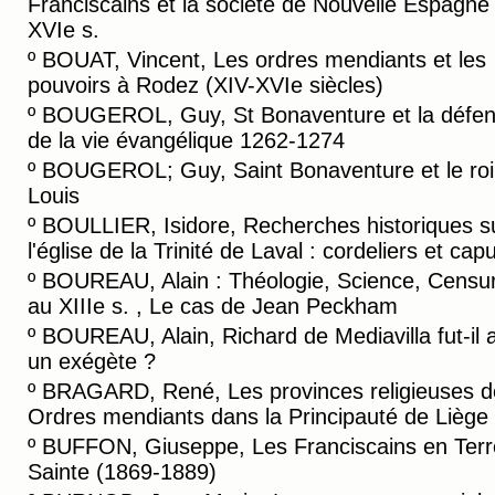
Franciscains et la société de Nouvelle Espagne
XVIe s.
º
BOUAT, Vincent, Les ordres mendiants et les
pouvoirs à Rodez (XIV-XVIe siècles)
º
BOUGEROL, Guy, St Bonaventure et la défe
de la vie évangélique 1262-1274
º
BOUGEROL; Guy, Saint Bonaventure et le roi 
Louis
º
BOULLIER, Isidore, Recherches historiques s
l'église de la Trinité de Laval : cordeliers et cap
º
BOUREAU, Alain : Théologie, Science, Censu
au XIIIe s. , Le cas de Jean Peckham
º
BOUREAU, Alain, Richard de Mediavilla fut-il 
un exégète ?
º
BRAGARD, René, Les provinces religieuses d
Ordres mendiants dans la Principauté de Liège
º
BUFFON, Giuseppe, Les Franciscains en Terr
Sainte (1869-1889)