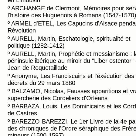
en Limousin
º
ARCHANGE de Clermont, Mémoires pour serv
l'histoire des Huguenots à Romans (1547-1570
º
ARMEL d'ETEL, Les Capucins d'Alsace pendan
Révolution
º
AURELL, Martin, Eschatologie, spiritualité et
politique (1282-1412)
º
AURELL, Martin, Prophétie et messianisme : l
péninsule ibérique au miroir du "Liber ostentor"
Jean de Roquetaillade
º
Anonyme, Les Franciscains et l'éxécution des
décrets du 29 mars 1880
º
BALZAMO, Nicolas, Fausses apparitions et vr
supercherie des Cordeliers d'Orléans
º
BARBAZA, Louis, Les Dominicains et les Cord
de Castres
º
BAREZZO-BAREZZI, Le 1er LIvre de la 4e par
des chroniques de l'Ordre séraphique des Frèr
mineurs (1500-1597)