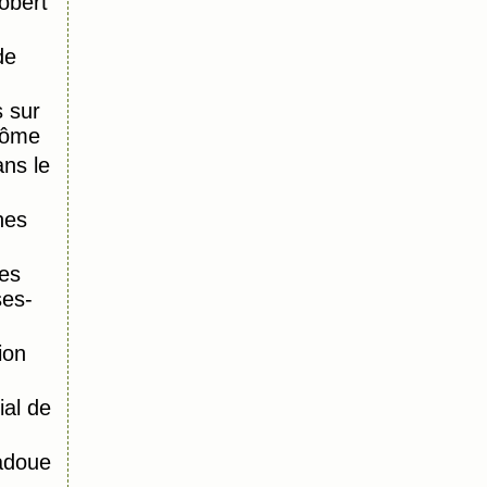
obert
de
 sur
Dôme
ns le
nes
es
ses-
ion
al de
adoue