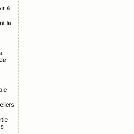
ir à
)
t la
a
 de
aie
eliers
tie
es