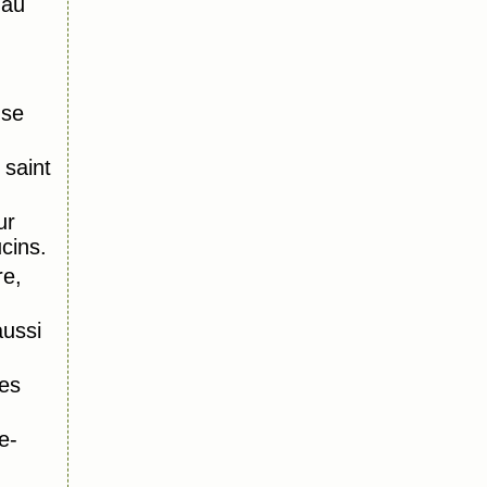
 au
nse
saint
ur
ucins.
re,
aussi
es
e-