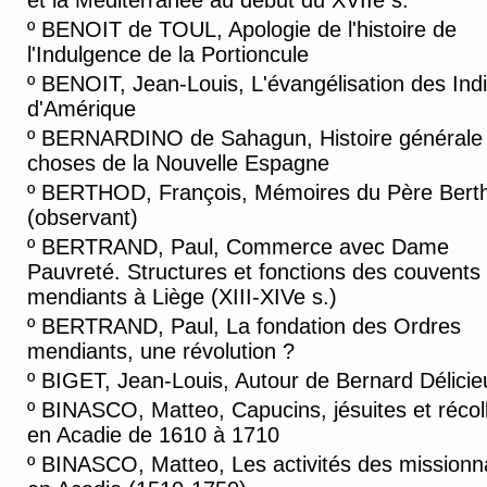
et la Méditerranée au début du XVIIe s.
º
BENOIT de TOUL, Apologie de l'histoire de
l'Indulgence de la Portioncule
º
BENOIT, Jean-Louis, L'évangélisation des Ind
d'Amérique
º
BERNARDINO de Sahagun, Histoire générale
choses de la Nouvelle Espagne
º
BERTHOD, François, Mémoires du Père Bert
(observant)
º
BERTRAND, Paul, Commerce avec Dame
Pauvreté. Structures et fonctions des couvents
mendiants à Liège (XIII-XIVe s.)
º
BERTRAND, Paul, La fondation des Ordres
mendiants, une révolution ?
º
BIGET, Jean-Louis, Autour de Bernard Délicie
º
BINASCO, Matteo, Capucins, jésuites et récol
en Acadie de 1610 à 1710
º
BINASCO, Matteo, Les activités des missionn