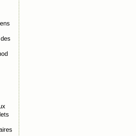
iens
 des
hod
ux
lets
aires