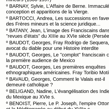
º
BARNAY, Sylvie, L'Affaire de Berne. Immacul
conception et apparitions de la Vierge.
º
BARTOCCI, Andrea, Les successions en fave
des Frères mineurs et la science juridique...
º
BATANY, Jean, L'image des Franciscains dans
"revues d'états" du XIIIe au XVIe siècle (Persée
º
BAUDOT, Georges, Fray Rodrigo de Sequera
avocat du diable pour une Histoire interdite
º
BAUDOT, Georges, Le "complot" franciscain c
la première audience de Mexico
º
BAUDOT, Georges, Les premières enquêtes
ethnographiques américaines. Fray Toribio Motil
º
BAVAUD, Georges, Comment le Valais est-il
demeuré catholique ?
º
BELIGAND, Nadine, L'évangélisation des Indi
du Mexique au XVIe s.
º
BENOIST, Pierre, Le P. Joseph, l'empire Ott