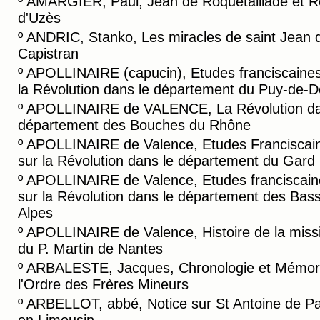
º
AMARGIER, Paul, Jean de Roquetaillade et R
d'Uzès
º
ANDRIC, Stanko, Les miracles de saint Jean 
Capistran
º
APOLLINAIRE (capucin), Etudes franciscaines
la Révolution dans le département du Puy-de-
º
APOLLINAIRE de VALENCE, La Révolution da
département des Bouches du Rhône
º
APOLLINAIRE de Valence, Etudes Franciscai
sur la Révolution dans le département du Gard
º
APOLLINAIRE de Valence, Etudes franciscain
sur la Révolution dans le département des Bas
Alpes
º
APOLLINAIRE de Valence, Histoire de la miss
du P. Martin de Nantes
º
ARBALESTE, Jacques, Chronologie et Mémori
l'Ordre des Frères Mineurs
º
ARBELLOT, abbé, Notice sur St Antoine de P