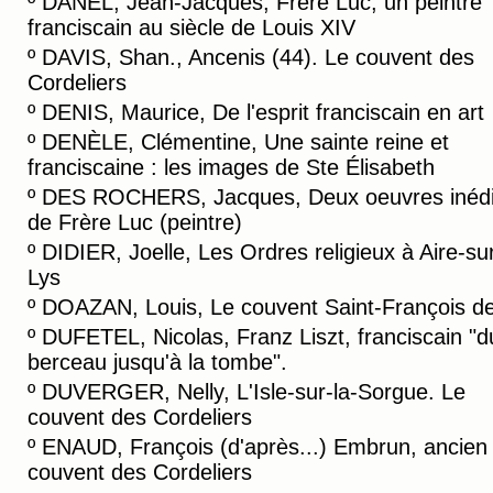
º
DANEL, Jean-Jacques, Frère Luc, un peintre
franciscain au siècle de Louis XIV
º
DAVIS, Shan., Ancenis (44). Le couvent des
Cordeliers
º
DENIS, Maurice, De l'esprit franciscain en art
º
DENÈLE, Clémentine, Une sainte reine et
franciscaine : les images de Ste Élisabeth
º
DES ROCHERS, Jacques, Deux oeuvres inédi
de Frère Luc (peintre)
º
DIDIER, Joelle, Les Ordres religieux à Aire-sur
Lys
º
DOAZAN, Louis, Le couvent Saint-François de
º
DUFETEL, Nicolas, Franz Liszt, franciscain "d
berceau jusqu'à la tombe".
º
DUVERGER, Nelly, L'Isle-sur-la-Sorgue. Le
couvent des Cordeliers
º
ENAUD, François (d'après...) Embrun, ancien
couvent des Cordeliers