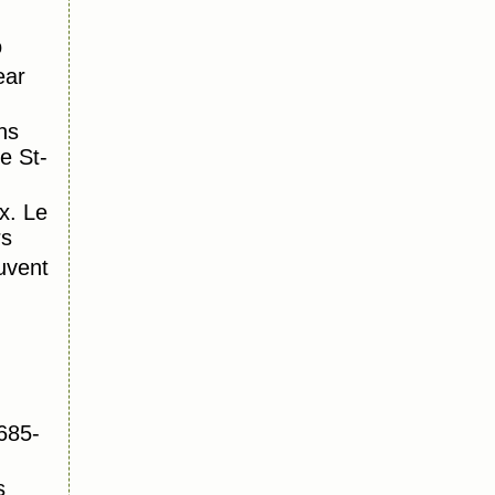
o
ear
ns
e St-
x. Le
rs
uvent
685-
s