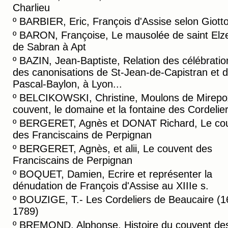
Charlieu
º
BARBIER, Eric, François d'Assise selon Giott
º
BARON, Françoise, Le mausolée de saint Elz
de Sabran à Apt
º
BAZIN, Jean-Baptiste, Relation des célébratio
des canonisations de St-Jean-de-Capistran et d
Pascal-Baylon, à Lyon...
º
BELCIKOWSKI, Christine, Moulons de Mirepo
couvent, le domaine et la fontaine des Cordelie
º
BERGERET, Agnès et DONAT Richard, Le co
des Franciscains de Perpignan
º
BERGERET, Agnès, et alii, Le couvent des
Franciscains de Perpignan
º
BOQUET, Damien, Ecrire et représenter la
dénudation de François d'Assise au XIIIe s.
º
BOUZIGE, T.- Les Cordeliers de Beaucaire (1
1789)
º
BREMOND, Alphonse, Histoire du couvent de