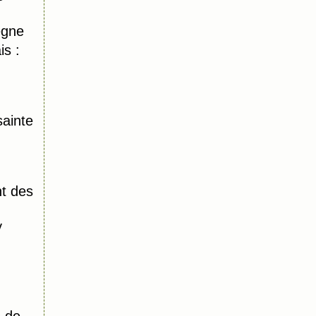
ègne
s :
ainte
t des
y