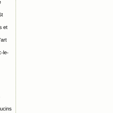
e
St
s et
art
-le-
s
ucins