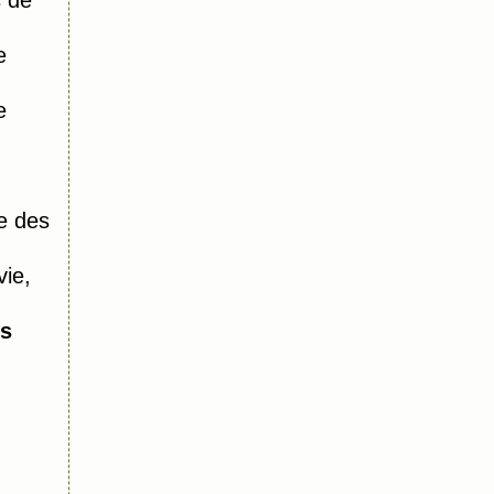
s de
e
e
e des
vie,
ns