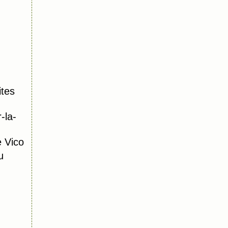
tes
-la-
 Vico
u