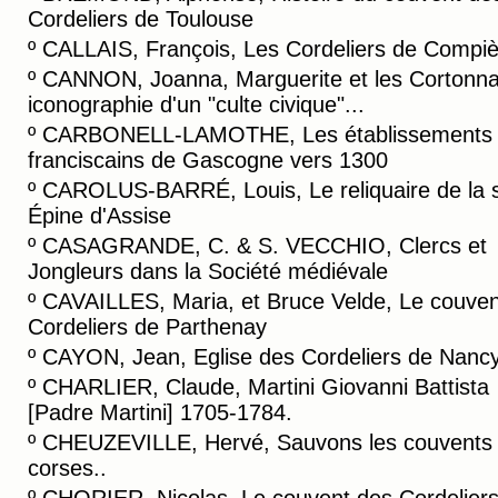
Cordeliers de Toulouse
º
CALLAIS, François, Les Cordeliers de Compi
º
CANNON, Joanna, Marguerite et les Cortonnai
iconographie d'un "culte civique"...
º
CARBONELL-LAMOTHE, Les établissements
franciscains de Gascogne vers 1300
º
CAROLUS-BARRÉ, Louis, Le reliquaire de la s
Épine d'Assise
º
CASAGRANDE, C. & S. VECCHIO, Clercs et
Jongleurs dans la Société médiévale
º
CAVAILLES, Maria, et Bruce Velde, Le couven
Cordeliers de Parthenay
º
CAYON, Jean, Eglise des Cordeliers de Nanc
º
CHARLIER, Claude, Martini Giovanni Battista
[Padre Martini] 1705-1784.
º
CHEUZEVILLE, Hervé, Sauvons les couvents
corses..