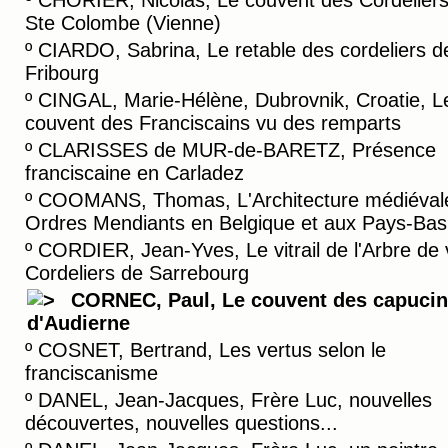
º
CHORIER, Nicolas, Le couvent des Cordelier
Ste Colombe (Vienne)
º
CIARDO, Sabrina, Le retable des cordeliers d
Fribourg
º
CINGAL, Marie-Hélène, Dubrovnik, Croatie, L
couvent des Franciscains vu des remparts
º
CLARISSES de MUR-de-BARETZ, Présence
franciscaine en Carladez
º
COOMANS, Thomas, L'Architecture médiéval
Ordres Mendiants en Belgique et aux Pays-Bas
º
CORDIER, Jean-Yves, Le vitrail de l'Arbre de 
Cordeliers de Sarrebourg
CORNEC, Paul, Le couvent des capuci
d'Audierne
º
COSNET, Bertrand, Les vertus selon le
franciscanisme
º
DANEL, Jean-Jacques, Frère Luc, nouvelles
découvertes, nouvelles questions...