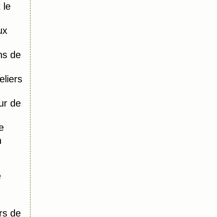
 le
ux
ns de
liers
ur de
e
n
e
rs de