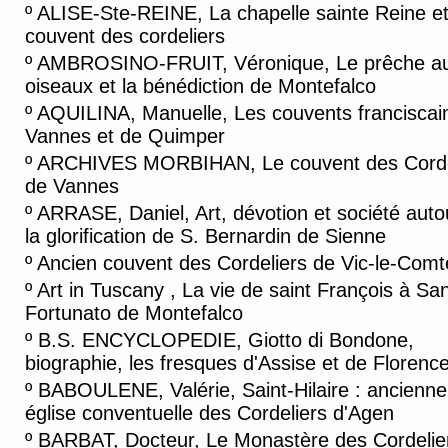
º
ALISE-Ste-REINE, La chapelle sainte Reine et
couvent des cordeliers
º
AMBROSINO-FRUIT, Véronique, Le prêche a
oiseaux et la bénédiction de Montefalco
º
AQUILINA, Manuelle, Les couvents franciscai
Vannes et de Quimper
º
ARCHIVES MORBIHAN, Le couvent des Corde
de Vannes
º
ARRASE, Daniel, Art, dévotion et société auto
la glorification de S. Bernardin de Sienne
º
Ancien couvent des Cordeliers de Vic-le-Comt
º
Art in Tuscany , La vie de saint François à Sa
Fortunato de Montefalco
º
B.S. ENCYCLOPEDIE, Giotto di Bondone,
biographie, les fresques d'Assise et de Florenc
º
BABOULENE, Valérie, Saint-Hilaire : ancienne
église conventuelle des Cordeliers d'Agen
º
BARBAT, Docteur, Le Monastère des Cordelie