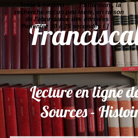
Texte à méditer :
[ Attention , la
recherche est un peu lente, en raison
de l'abondance des données -
Patientez 20 à 25 secondes ! ]