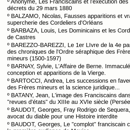
º
Anonyme, Les Franciscains et l'éxécution des
décrets du 29 mars 1880
º
BALZAMO, Nicolas, Fausses apparitions et vr
supercherie des Cordeliers d'Orléans
º
BARBAZA, Louis, Les Dominicains et les Cord
de Castres
º
BAREZZO-BAREZZI, Le 1er LIvre de la 4e par
des chroniques de l'Ordre séraphique des Frèr
mineurs (1500-1597)
º
BARNAY, Sylvie, L'Affaire de Berne. Immacul
conception et apparitions de la Vierge.
º
BARTOCCI, Andrea, Les successions en fave
des Frères mineurs et la science juridique...
º
BATANY, Jean, L'image des Franciscains dans
"revues d'états" du XIIIe au XVIe siècle (Persée
º
BAUDOT, Georges, Fray Rodrigo de Sequera
avocat du diable pour une Histoire interdite
º
BAUDOT, Georges, Le "complot" franciscain c