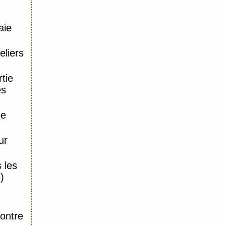
aie
eliers
tie
es
ée
ur
 les
)
,
ontre