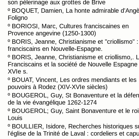
son pèlerinage aux grottes de Brive
º
BOQUET, Damien, La honte admirable d'Angè
Foligno
º
BORIOSI, Marc, Cultures franciscaines en
Provence angevine (1250-1300)
º
BORIS, Jeanne, Christianisme et "criollismo" :
franciscains en Nouvelle-Espagne.
º
BORIS, Jeanne, Christianisme et criollismo,. 
Franciscains et la société de Nouvelle Espagne
XVIe s.
º
BOUAT, Vincent, Les ordres mendiants et les
pouvoirs à Rodez (XIV-XVIe siècles)
º
BOUGEROL, Guy, St Bonaventure et la défe
de la vie évangélique 1262-1274
º
BOUGEROL; Guy, Saint Bonaventure et le roi 
Louis
º
BOULLIER, Isidore, Recherches historiques s
l'église de la Trinité de Laval : cordeliers et cap