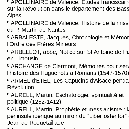
º
APOLLINAIRE de Valence, Etudes franciscain
sur la Révolution dans le département des Bas
Alpes
º
APOLLINAIRE de Valence, Histoire de la miss
du P. Martin de Nantes
º
ARBALESTE, Jacques, Chronologie et Mémori
l'Ordre des Frères Mineurs
º
ARBELLOT, abbé, Notice sur St Antoine de P
en Limousin
º
ARCHANGE de Clermont, Mémoires pour serv
l'histoire des Huguenots à Romans (1547-1570
º
ARMEL d'ETEL, Les Capucins d'Alsace pendan
Révolution
º
AURELL, Martin, Eschatologie, spiritualité et
politique (1282-1412)
º
AURELL, Martin, Prophétie et messianisme : l
péninsule ibérique au miroir du "Liber ostentor"
Jean de Roquetaillade