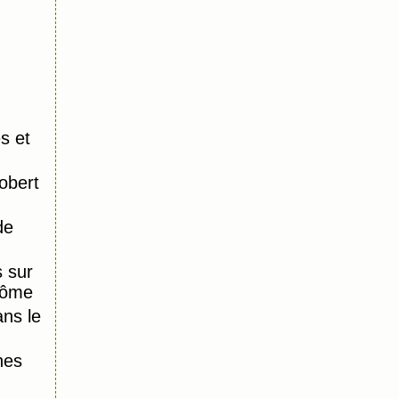
s et
obert
de
 sur
Dôme
ns le
nes