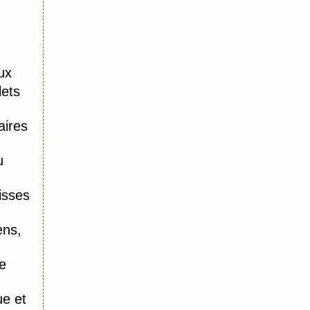
ux
lets
aires
u
isses
ens,
e
e et