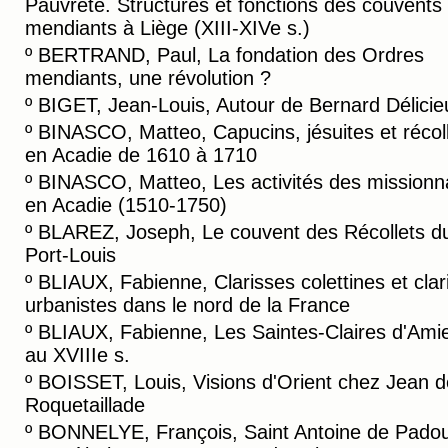
Pauvreté. Structures et fonctions des couvents
mendiants à Liège (XIII-XIVe s.)
º
BERTRAND, Paul, La fondation des Ordres
mendiants, une révolution ?
º
BIGET, Jean-Louis, Autour de Bernard Délicie
º
BINASCO, Matteo, Capucins, jésuites et récol
en Acadie de 1610 à 1710
º
BINASCO, Matteo, Les activités des missionn
en Acadie (1510-1750)
º
BLAREZ, Joseph, Le couvent des Récollets d
Port-Louis
º
BLIAUX, Fabienne, Clarisses colettines et clar
urbanistes dans le nord de la France
º
BLIAUX, Fabienne, Les Saintes-Claires d'Ami
au XVIIIe s.
º
BOISSET, Louis, Visions d'Orient chez Jean d
Roquetaillade
º
BONNELYE, François, Saint Antoine de Padou