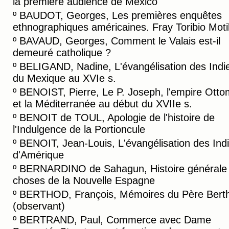
la première audience de Mexico
º
BAUDOT, Georges, Les premières enquêtes
ethnographiques américaines. Fray Toribio Motil
º
BAVAUD, Georges, Comment le Valais est-il
demeuré catholique ?
º
BELIGAND, Nadine, L'évangélisation des Indi
du Mexique au XVIe s.
º
BENOIST, Pierre, Le P. Joseph, l'empire Ott
et la Méditerranée au début du XVIIe s.
º
BENOIT de TOUL, Apologie de l'histoire de
l'Indulgence de la Portioncule
º
BENOIT, Jean-Louis, L'évangélisation des Ind
d'Amérique
º
BERNARDINO de Sahagun, Histoire générale
choses de la Nouvelle Espagne
º
BERTHOD, François, Mémoires du Père Bert
(observant)
º
BERTRAND, Paul, Commerce avec Dame