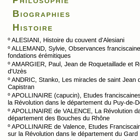
Biographies
Histoire
º
ALESIANI, Histoire du couvent d'Alesiani
º
ALLEMAND, Sylvie, Observances franciscaine
fondations érémitiques
º
AMARGIER, Paul, Jean de Roquetaillade et R
d'Uzès
º
ANDRIC, Stanko, Les miracles de saint Jean 
Capistran
º
APOLLINAIRE (capucin), Etudes franciscaines
la Révolution dans le département du Puy-de-
º
APOLLINAIRE de VALENCE, La Révolution da
département des Bouches du Rhône
º
APOLLINAIRE de Valence, Etudes Franciscai
sur la Révolution dans le département du Gard