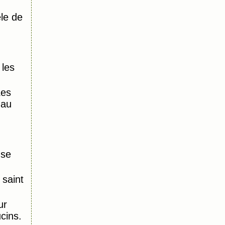
le de
 les
Les
 au
nse
saint
ur
ucins.