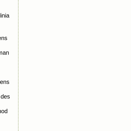
inia
ens
oman
iens
 des
hod