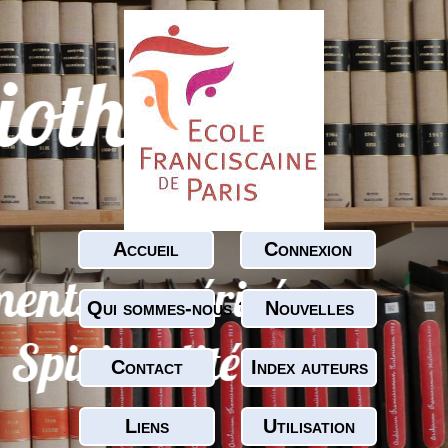
Accueil
Connexion
Qui sommes-nous ?
Nouvelles
Contact
Index auteurs
Liens
Utilisation