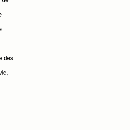
s de
e
e
e des
vie,