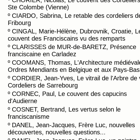
º
CHORIER, Nicolas, Le couvent des Cordelier
Ste Colombe (Vienne)
º
CIARDO, Sabrina, Le retable des cordeliers d
Fribourg
º
CINGAL, Marie-Hélène, Dubrovnik, Croatie, L
couvent des Franciscains vu des remparts
º
CLARISSES de MUR-de-BARETZ, Présence
franciscaine en Carladez
º
COOMANS, Thomas, L'Architecture médiéval
Ordres Mendiants en Belgique et aux Pays-Bas
º
CORDIER, Jean-Yves, Le vitrail de l'Arbre de 
Cordeliers de Sarrebourg
º
CORNEC, Paul, Le couvent des capucins
d'Audierne
º
COSNET, Bertrand, Les vertus selon le
franciscanisme
º
DANEL, Jean-Jacques, Frère Luc, nouvelles
découvertes, nouvelles questions...