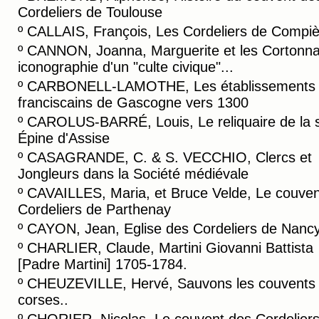
Cordeliers de Toulouse
º
CALLAIS, François, Les Cordeliers de Compi
º
CANNON, Joanna, Marguerite et les Cortonnai
iconographie d'un "culte civique"...
º
CARBONELL-LAMOTHE, Les établissements
franciscains de Gascogne vers 1300
º
CAROLUS-BARRÉ, Louis, Le reliquaire de la s
Épine d'Assise
º
CASAGRANDE, C. & S. VECCHIO, Clercs et
Jongleurs dans la Société médiévale
º
CAVAILLES, Maria, et Bruce Velde, Le couven
Cordeliers de Parthenay
º
CAYON, Jean, Eglise des Cordeliers de Nanc
º
CHARLIER, Claude, Martini Giovanni Battista
[Padre Martini] 1705-1784.
º
CHEUZEVILLE, Hervé, Sauvons les couvents
corses..