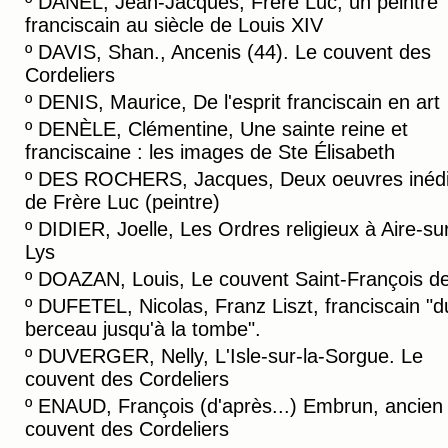
º
DANEL, Jean-Jacques, Frère Luc, un peintre
franciscain au siècle de Louis XIV
º
DAVIS, Shan., Ancenis (44). Le couvent des
Cordeliers
º
DENIS, Maurice, De l'esprit franciscain en art
º
DENÈLE, Clémentine, Une sainte reine et
franciscaine : les images de Ste Élisabeth
º
DES ROCHERS, Jacques, Deux oeuvres inédi
de Frère Luc (peintre)
º
DIDIER, Joelle, Les Ordres religieux à Aire-sur
Lys
º
DOAZAN, Louis, Le couvent Saint-François de
º
DUFETEL, Nicolas, Franz Liszt, franciscain "d
berceau jusqu'à la tombe".
º
DUVERGER, Nelly, L'Isle-sur-la-Sorgue. Le
couvent des Cordeliers
º
ENAUD, François (d'après...) Embrun, ancien
couvent des Cordeliers