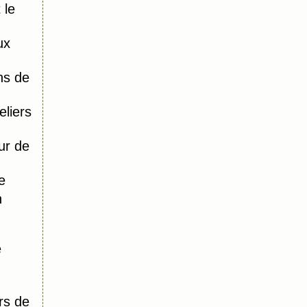
 le
ux
ns de
liers
ur de
e
n
e
rs de