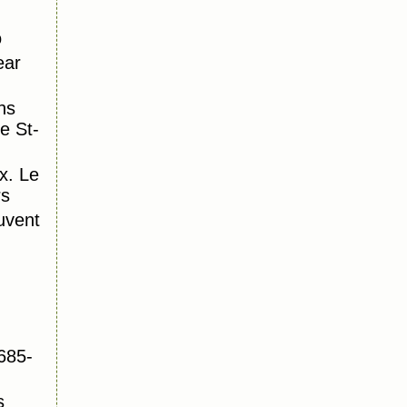
o
ear
ns
e St-
x. Le
rs
uvent
685-
s