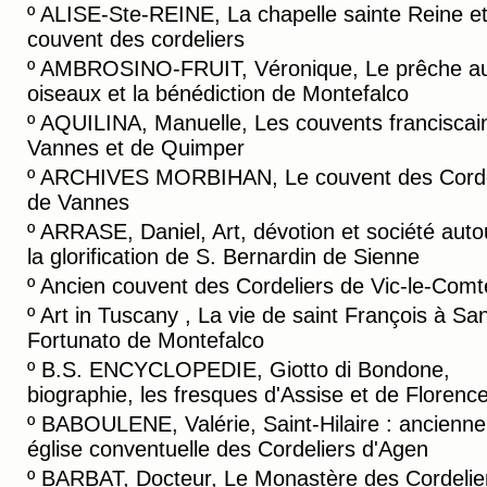
º
ALISE-Ste-REINE, La chapelle sainte Reine et
couvent des cordeliers
º
AMBROSINO-FRUIT, Véronique, Le prêche a
oiseaux et la bénédiction de Montefalco
º
AQUILINA, Manuelle, Les couvents franciscai
Vannes et de Quimper
º
ARCHIVES MORBIHAN, Le couvent des Corde
de Vannes
º
ARRASE, Daniel, Art, dévotion et société auto
la glorification de S. Bernardin de Sienne
º
Ancien couvent des Cordeliers de Vic-le-Comt
º
Art in Tuscany , La vie de saint François à Sa
Fortunato de Montefalco
º
B.S. ENCYCLOPEDIE, Giotto di Bondone,
biographie, les fresques d'Assise et de Florenc
º
BABOULENE, Valérie, Saint-Hilaire : ancienne
église conventuelle des Cordeliers d'Agen
º
BARBAT, Docteur, Le Monastère des Cordelie