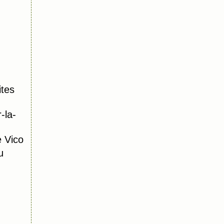
tes
-la-
 Vico
u