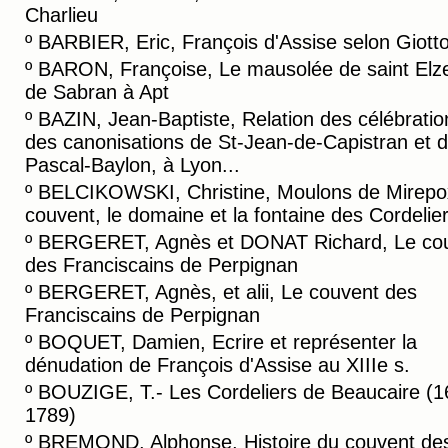
Charlieu
º
BARBIER, Eric, François d'Assise selon Giott
º
BARON, Françoise, Le mausolée de saint Elz
de Sabran à Apt
º
BAZIN, Jean-Baptiste, Relation des célébratio
des canonisations de St-Jean-de-Capistran et d
Pascal-Baylon, à Lyon...
º
BELCIKOWSKI, Christine, Moulons de Mirepo
couvent, le domaine et la fontaine des Cordelie
º
BERGERET, Agnès et DONAT Richard, Le co
des Franciscains de Perpignan
º
BERGERET, Agnès, et alii, Le couvent des
Franciscains de Perpignan
º
BOQUET, Damien, Ecrire et représenter la
dénudation de François d'Assise au XIIIe s.
º
BOUZIGE, T.- Les Cordeliers de Beaucaire (1
1789)
º
BREMOND, Alphonse, Histoire du couvent de