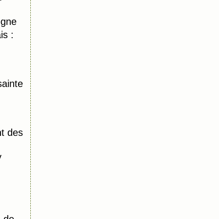
ègne
s :
ainte
t des
y