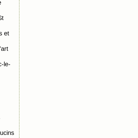
e
St
s et
art
-le-
s
ucins