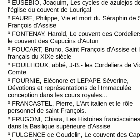
º
EUSEBIO, Joaquim, Les cycles de azulejos d
l'église du couvent de Louriçal
º
FAURE, Philippe, Vie et mort du Séraphin de 
François d'Assise
º
FONTENAY, Harold, Le couvent des Cordelier
le couvent des Capucins d'Autun
º
FOUCART, Bruno, Saint François d'Assise et l'
français du XIXe siècle
º
FOUILHOUX, abbé, J-B.- les Cordeliers de Vic
Comte
º
FOURNIE, Eléonore et LEPAPE Séverine,
Dévotions et représentations de l'Immaculée
conception dans les cours royales...
º
FRANCASTEL, Pierre, L'Art italien et le rôle
personnel de saint François.
º
FRUGONI, Chiara, Les Histoires franciscaine
dans la Basilique supérieure d'Assise
º
FULGENCE de Goudelin, Le couvent des Cap