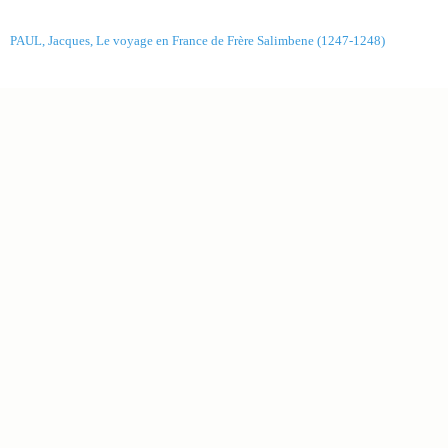
PAUL, Jacques, Le voyage en France de Frère Salimbene (1247-1248)