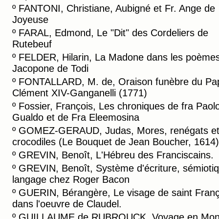
º
FANTONI, Christiane, Aubigné et Fr. Ange de
Joyeuse
º
FARAL, Edmond, Le "Dit" des Cordeliers de
Rutebeuf
º
FELDER, Hilarin, La Madone dans les poème
Jacopone de Todi
º
FONTALLARD, M. de, Oraison funèbre du Pa
Clément XIV-Ganganelli (1771)
º
Fossier, François, Les chroniques de fra Paol
Gualdo et de Fra Eleemosina
º
GOMEZ-GERAUD, Judas, Mores, renégats e
crocodiles (Le Bouquet de Jean Boucher, 1614)
º
GREVIN, Benoît, L'Hébreu des Franciscains.
º
GREVIN, Benoît, Système d'écriture, sémiotiq
langage chez Roger Bacon
º
GUERIN, Bérangère, Le visage de saint Franç
dans l'oeuvre de Claudel.
º
GUILLAUME de RUBROUCK, Voyage en Mong