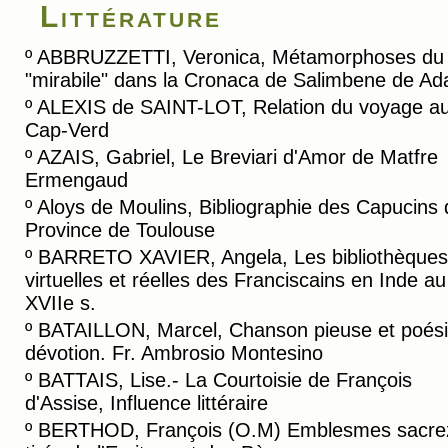
Littérature
º
ABBRUZZETTI, Veronica, Métamorphoses du
"mirabile" dans la Cronaca de Salimbene de A
º
ALEXIS de SAINT-LOT, Relation du voyage a
Cap-Verd
º
AZAIS, Gabriel, Le Breviari d'Amor de Matfre
Ermengaud
º
Aloys de Moulins, Bibliographie des Capucins 
Province de Toulouse
º
BARRETO XAVIER, Angela, Les bibliothèques
virtuelles et réelles des Franciscains en Inde au
XVIIe s.
º
BATAILLON, Marcel, Chanson pieuse et poési
dévotion. Fr. Ambrosio Montesino
º
BATTAIS, Lise.- La Courtoisie de François
d'Assise, Influence littéraire
º
BERTHOD, François (O.M) Emblesmes sacre