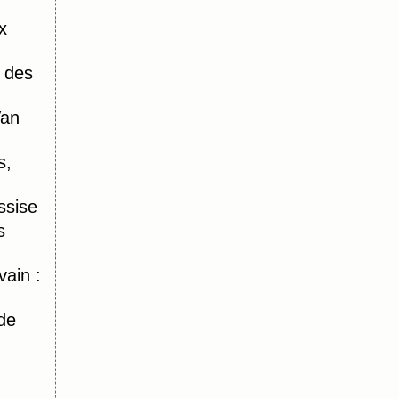
x
 des
Van
s,
ssise
s
ain :
de