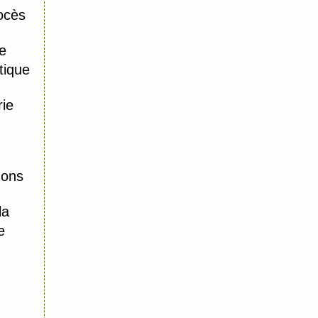
ocès
e
tique
ie
mons
la
e