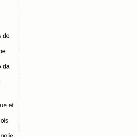
s de
pe
o da
t
ue et
ois
olie