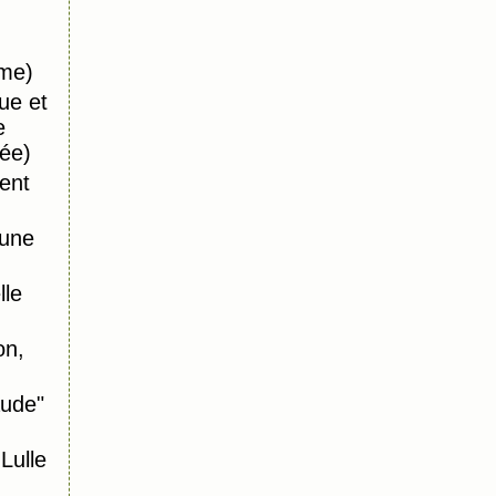
ême)
ue et
e
ée)
ent
 une
le
on,
aude"
ulle