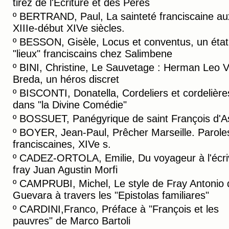
tiréz de l'Ecriture et des Pères
º
BERTRAND, Paul, La sainteté franciscaine au
XIIIe-début XIVe siècles.
º
BESSON, Gisèle, Locus et conventus, un état
"lieux" franciscains chez Salimbene
º
BINI, Christine, Le Sauvetage : Herman Leo 
Breda, un héros discret
º
BISCONTI, Donatella, Cordeliers et cordelière
dans "la Divine Comédie"
º
BOSSUET, Panégyrique de saint François d'A
º
BOYER, Jean-Paul, Prêcher Marseille. Parole
franciscaines, XIVe s.
º
CADEZ-ORTOLA, Emilie, Du voyageur à l'écriv
fray Juan Agustin Morfi
º
CAMPRUBI, Michel, Le style de Fray Antonio 
Guevara à travers les "Epistolas familiares"
º
CARDINI,Franco, Préface à "François et les
pauvres" de Marco Bartoli