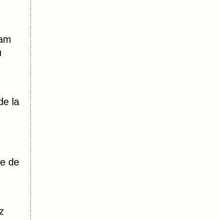
dam
u
de la
e de
z