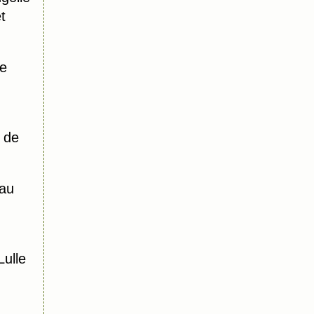
t
re
 de
au
ulle