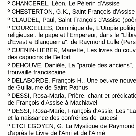
º
CHANCEREL, Léon, Le Pèlerin d'Assise
º
CHESTERTON, G.K., Saint François d'Assise
º
CLAUDEL, Paul, Saint François d'Assise (po
º
COURCELLES, Dominique de, L'Utopie politiq
religieuse : le pape et l'Empereur, dans le "Llibr
d'Evast e Blanquerna", de Raymond Lulle (Pers
º
CUENIN-LIEBER, Mariette, Les livres du couv
des capucins de Belfort
º
DEHOUVE, Danièle, La "parole des anciens",
trouvaille franciscaine
º
DELABORDE, François-H., Une oeuvre nouvel
de Guillaume de Saint-Pathus
º
DESSI, Rosa-Maria, Prière, chant et prédicati
de François d'Assise à Machiavel
º
DESSI, Rosa-Marie, François d'Assie, Les "L
et la naissance des confréries de laudesi
º
ETCHEGOYEN, G. La Mystique de Raymond L
d'après le Livre de l'Ami et de l'Aimé