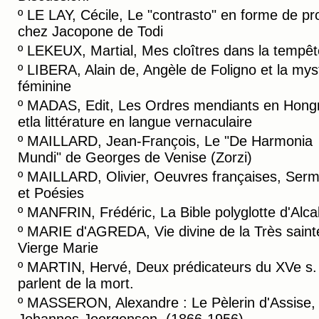
º
LE LAY, Cécile, Le "contrasto" en forme de pr
chez Jacopone de Todi
º
LEKEUX, Martial, Mes cloîtres dans la tempêt
º
LIBERA, Alain de, Angèle de Foligno et la mys
féminine
º
MADAS, Edit, Les Ordres mendiants en Hongr
etla littérature en langue vernaculaire
º
MAILLARD, Jean-François, Le "De Harmonia
Mundi" de Georges de Venise (Zorzi)
º
MAILLARD, Olivier, Oeuvres françaises, Ser
et Poésies
º
MANFRIN, Frédéric, La Bible polyglotte d'Alca
º
MARIE d'AGREDA, Vie divine de la Très saint
Vierge Marie
º
MARTIN, Hervé, Deux prédicateurs du XVe s.
parlent de la mort.
º
MASSERON, Alexandre : Le Pèlerin d'Assise,