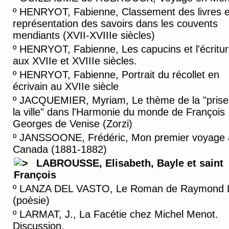
º
HENRYOT, Fabienne, Classement des livres e
représentation des savoirs dans les couvents
mendiants (XVII-XVIIIe siècles)
º
HENRYOT, Fabienne, Les capucins et l'écritu
aux XVIIe et XVIIIe siècles.
º
HENRYOT, Fabienne, Portrait du récollet en
écrivain au XVIIe siècle
º
JACQUEMIER, Myriam, Le thème de la "prise
la ville" dans l'Harmonie du monde de François
Georges de Venise (Zorzi)
º
JANSSOONE, Frédéric, Mon premier voyage 
Canada (1881-1882)
LABROUSSE, Elisabeth, Bayle et saint
François
º
LANZA DEL VASTO, Le Roman de Raymond L
(poèsie)
º
LARMAT, J., La Facétie chez Michel Menot.
Discussion.