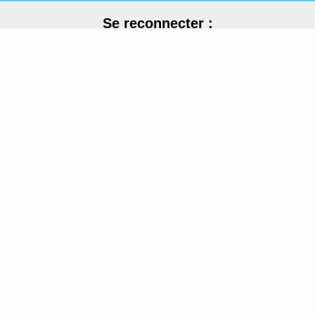
Se reconnecter :
Votre nom (ou pseudo) :
Votre mot de passe
n9At
Recopier le code :
Envoyer
[ Mot de passe perdu ?
]