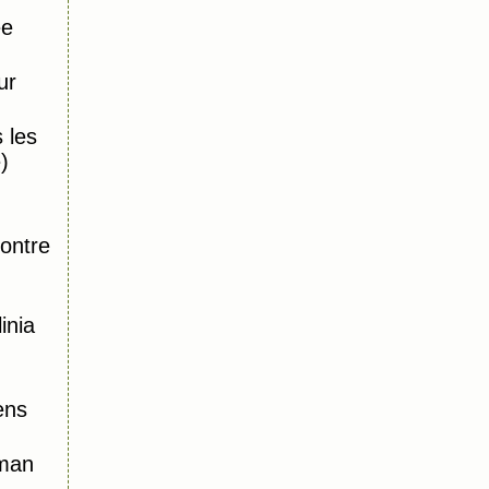
ée
ur
 les
)
,
ontre
inia
ens
oman