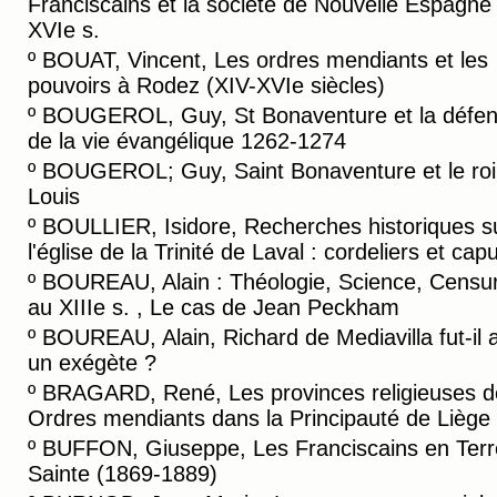
Franciscains et la société de Nouvelle Espagne
XVIe s.
º
BOUAT, Vincent, Les ordres mendiants et les
pouvoirs à Rodez (XIV-XVIe siècles)
º
BOUGEROL, Guy, St Bonaventure et la défe
de la vie évangélique 1262-1274
º
BOUGEROL; Guy, Saint Bonaventure et le roi 
Louis
º
BOULLIER, Isidore, Recherches historiques s
l'église de la Trinité de Laval : cordeliers et cap
º
BOUREAU, Alain : Théologie, Science, Censu
au XIIIe s. , Le cas de Jean Peckham
º
BOUREAU, Alain, Richard de Mediavilla fut-il 
un exégète ?
º
BRAGARD, René, Les provinces religieuses d
Ordres mendiants dans la Principauté de Liège
º
BUFFON, Giuseppe, Les Franciscains en Terr
Sainte (1869-1889)