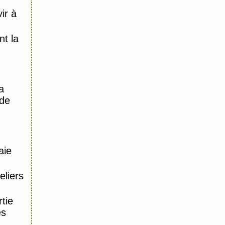
ir à
)
t la
a
 de
aie
eliers
tie
es