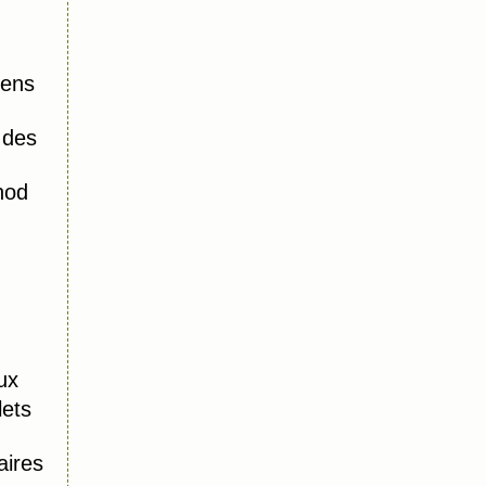
iens
 des
hod
ux
lets
aires