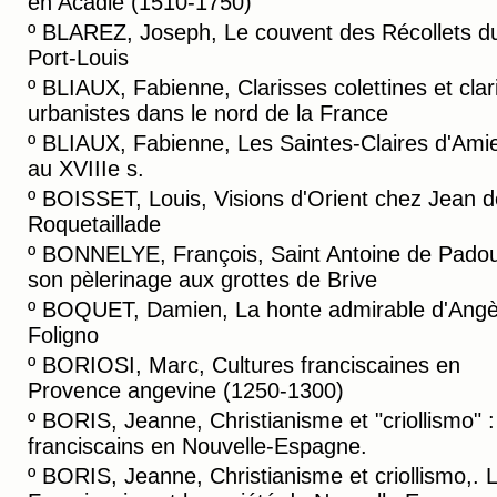
en Acadie (1510-1750)
º
BLAREZ, Joseph, Le couvent des Récollets d
Port-Louis
º
BLIAUX, Fabienne, Clarisses colettines et clar
urbanistes dans le nord de la France
º
BLIAUX, Fabienne, Les Saintes-Claires d'Ami
au XVIIIe s.
º
BOISSET, Louis, Visions d'Orient chez Jean d
Roquetaillade
º
BONNELYE, François, Saint Antoine de Padou
son pèlerinage aux grottes de Brive
º
BOQUET, Damien, La honte admirable d'Angè
Foligno
º
BORIOSI, Marc, Cultures franciscaines en
Provence angevine (1250-1300)
º
BORIS, Jeanne, Christianisme et "criollismo" :
franciscains en Nouvelle-Espagne.
º
BORIS, Jeanne, Christianisme et criollismo,. 