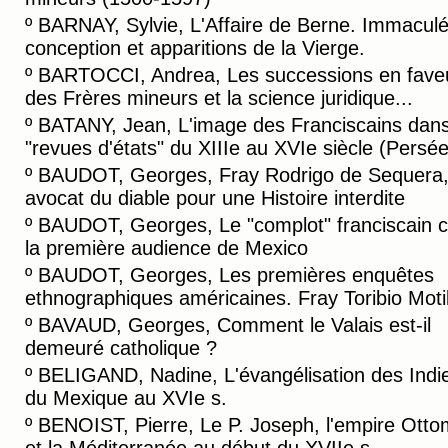
º
BARNAY, Sylvie, L'Affaire de Berne. Immacul
conception et apparitions de la Vierge.
º
BARTOCCI, Andrea, Les successions en fave
des Frères mineurs et la science juridique...
º
BATANY, Jean, L'image des Franciscains dans
"revues d'états" du XIIIe au XVIe siècle (Persée
º
BAUDOT, Georges, Fray Rodrigo de Sequera
avocat du diable pour une Histoire interdite
º
BAUDOT, Georges, Le "complot" franciscain c
la première audience de Mexico
º
BAUDOT, Georges, Les premières enquêtes
ethnographiques américaines. Fray Toribio Motil
º
BAVAUD, Georges, Comment le Valais est-il
demeuré catholique ?
º
BELIGAND, Nadine, L'évangélisation des Indi
du Mexique au XVIe s.
º
BENOIST, Pierre, Le P. Joseph, l'empire Ott