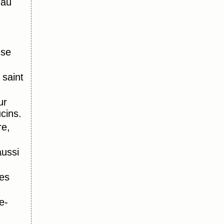
 au
nse
saint
ur
ucins.
re,
aussi
es
e-