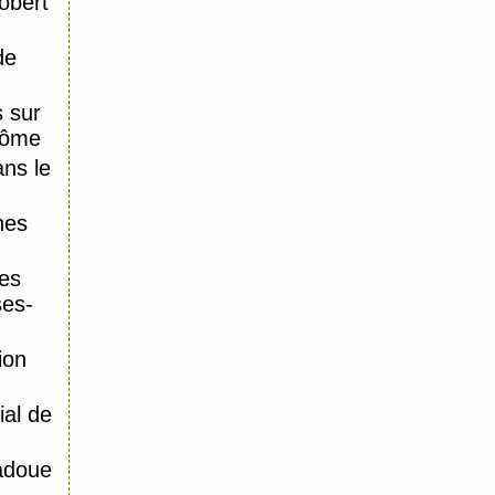
obert
de
 sur
Dôme
ns le
nes
es
ses-
ion
al de
adoue