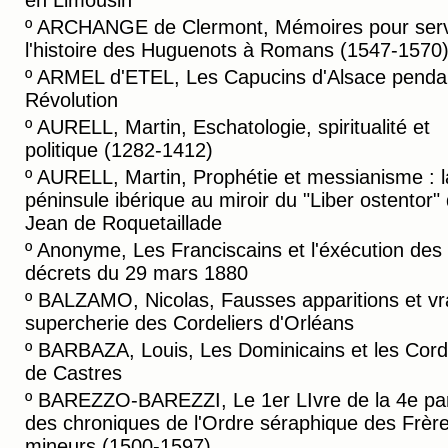
en Limousin
º
ARCHANGE de Clermont, Mémoires pour serv
l'histoire des Huguenots à Romans (1547-1570
º
ARMEL d'ETEL, Les Capucins d'Alsace pendan
Révolution
º
AURELL, Martin, Eschatologie, spiritualité et
politique (1282-1412)
º
AURELL, Martin, Prophétie et messianisme : l
péninsule ibérique au miroir du "Liber ostentor"
Jean de Roquetaillade
º
Anonyme, Les Franciscains et l'éxécution des
décrets du 29 mars 1880
º
BALZAMO, Nicolas, Fausses apparitions et vr
supercherie des Cordeliers d'Orléans
º
BARBAZA, Louis, Les Dominicains et les Cord
de Castres
º
BAREZZO-BAREZZI, Le 1er LIvre de la 4e par
des chroniques de l'Ordre séraphique des Frèr
mineurs (1500-1597)