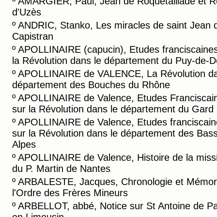
º
AMARGIER, Paul, Jean de Roquetaillade et R
d'Uzès
º
ANDRIC, Stanko, Les miracles de saint Jean 
Capistran
º
APOLLINAIRE (capucin), Etudes franciscaines
la Révolution dans le département du Puy-de-
º
APOLLINAIRE de VALENCE, La Révolution da
département des Bouches du Rhône
º
APOLLINAIRE de Valence, Etudes Franciscai
sur la Révolution dans le département du Gard
º
APOLLINAIRE de Valence, Etudes franciscain
sur la Révolution dans le département des Bas
Alpes
º
APOLLINAIRE de Valence, Histoire de la miss
du P. Martin de Nantes
º
ARBALESTE, Jacques, Chronologie et Mémori
l'Ordre des Frères Mineurs
º
ARBELLOT, abbé, Notice sur St Antoine de P