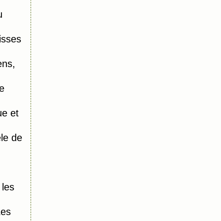
u
isses
ens,
e
e et
le de
 les
Les