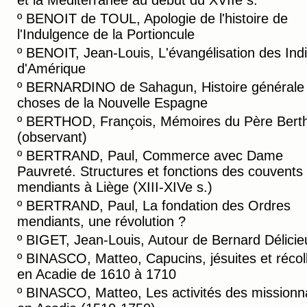
et la Méditerranée au début du XVIIe s.
º
BENOIT de TOUL, Apologie de l'histoire de
l'Indulgence de la Portioncule
º
BENOIT, Jean-Louis, L'évangélisation des Ind
d'Amérique
º
BERNARDINO de Sahagun, Histoire générale
choses de la Nouvelle Espagne
º
BERTHOD, François, Mémoires du Père Bert
(observant)
º
BERTRAND, Paul, Commerce avec Dame
Pauvreté. Structures et fonctions des couvents
mendiants à Liège (XIII-XIVe s.)
º
BERTRAND, Paul, La fondation des Ordres
mendiants, une révolution ?
º
BIGET, Jean-Louis, Autour de Bernard Délicie
º
BINASCO, Matteo, Capucins, jésuites et récol
en Acadie de 1610 à 1710
º
BINASCO, Matteo, Les activités des missionn