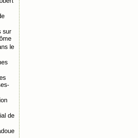
obert
de
 sur
Dôme
ns le
nes
es
ses-
ion
al de
adoue