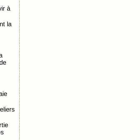
ir à
)
t la
a
 de
aie
eliers
tie
es