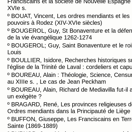
Franciscains et la société de Nouvelle Espagne
XVIe s.
º
BOUAT, Vincent, Les ordres mendiants et les
pouvoirs à Rodez (XIV-XVIe siècles)
º
BOUGEROL, Guy, St Bonaventure et la défe
de la vie évangélique 1262-1274
º
BOUGEROL; Guy, Saint Bonaventure et le roi 
Louis
º
BOULLIER, Isidore, Recherches historiques s
l'église de la Trinité de Laval : cordeliers et cap
º
BOUREAU, Alain : Théologie, Science, Censu
au XIIIe s. , Le cas de Jean Peckham
º
BOUREAU, Alain, Richard de Mediavilla fut-il 
un exégète ?
º
BRAGARD, René, Les provinces religieuses d
Ordres mendiants dans la Principauté de Liège
º
BUFFON, Giuseppe, Les Franciscains en Terr
Sainte (1869-1889)