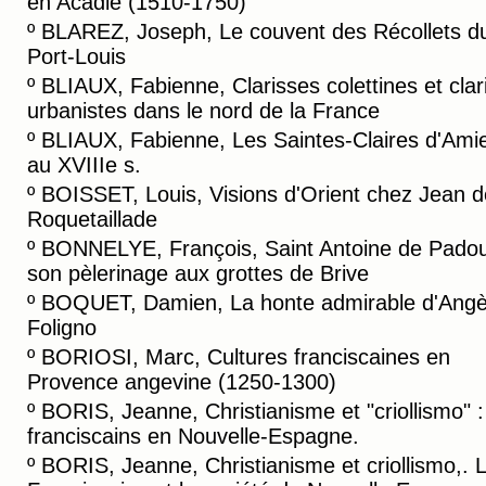
en Acadie (1510-1750)
º
BLAREZ, Joseph, Le couvent des Récollets d
Port-Louis
º
BLIAUX, Fabienne, Clarisses colettines et clar
urbanistes dans le nord de la France
º
BLIAUX, Fabienne, Les Saintes-Claires d'Ami
au XVIIIe s.
º
BOISSET, Louis, Visions d'Orient chez Jean d
Roquetaillade
º
BONNELYE, François, Saint Antoine de Padou
son pèlerinage aux grottes de Brive
º
BOQUET, Damien, La honte admirable d'Angè
Foligno
º
BORIOSI, Marc, Cultures franciscaines en
Provence angevine (1250-1300)
º
BORIS, Jeanne, Christianisme et "criollismo" :
franciscains en Nouvelle-Espagne.
º
BORIS, Jeanne, Christianisme et criollismo,. 