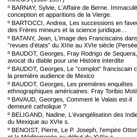
º
BARNAY, Sylvie, L'Affaire de Berne. Immacul
conception et apparitions de la Vierge.
º
BARTOCCI, Andrea, Les successions en fave
des Frères mineurs et la science juridique...
º
BATANY, Jean, L'image des Franciscains dans
"revues d'états" du XIIIe au XVIe siècle (Persée
º
BAUDOT, Georges, Fray Rodrigo de Sequera
avocat du diable pour une Histoire interdite
º
BAUDOT, Georges, Le "complot" franciscain c
la première audience de Mexico
º
BAUDOT, Georges, Les premières enquêtes
ethnographiques américaines. Fray Toribio Motil
º
BAVAUD, Georges, Comment le Valais est-il
demeuré catholique ?
º
BELIGAND, Nadine, L'évangélisation des Indi
du Mexique au XVIe s.
º
BENOIST, Pierre, Le P. Joseph, l'empire Ott