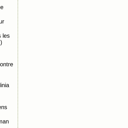
ée
ur
 les
)
,
ontre
inia
ens
oman