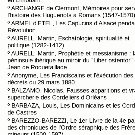
en Limousin
º
ARCHANGE de Clermont, Mémoires pour serv
l'histoire des Huguenots à Romans (1547-1570
º
ARMEL d'ETEL, Les Capucins d'Alsace pendan
Révolution
º
AURELL, Martin, Eschatologie, spiritualité et
politique (1282-1412)
º
AURELL, Martin, Prophétie et messianisme : l
péninsule ibérique au miroir du "Liber ostentor"
Jean de Roquetaillade
º
Anonyme, Les Franciscains et l'éxécution des
décrets du 29 mars 1880
º
BALZAMO, Nicolas, Fausses apparitions et vr
supercherie des Cordeliers d'Orléans
º
BARBAZA, Louis, Les Dominicains et les Cord
de Castres
º
BAREZZO-BAREZZI, Le 1er LIvre de la 4e par
des chroniques de l'Ordre séraphique des Frèr
mineurs (1500-1597)