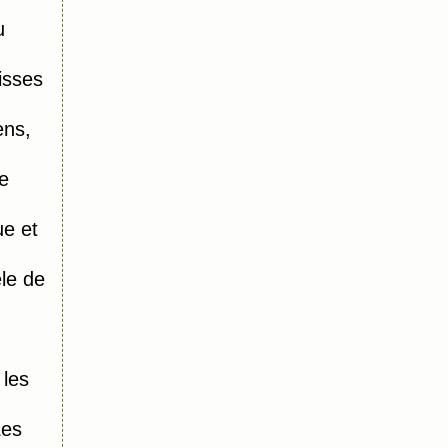
u
isses
ens,
e
e et
le de
 les
Les