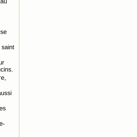
 au
nse
saint
ur
ucins.
re,
aussi
es
e-