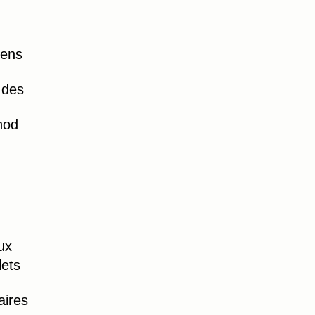
iens
 des
hod
ux
lets
aires