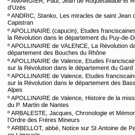
º
AMARGIER, Paul, Jean de Roquetaillade et R
d'Uzès
º
ANDRIC, Stanko, Les miracles de saint Jean 
Capistran
º
APOLLINAIRE (capucin), Etudes franciscaines
la Révolution dans le département du Puy-de-
º
APOLLINAIRE de VALENCE, La Révolution da
département des Bouches du Rhône
º
APOLLINAIRE de Valence, Etudes Franciscai
sur la Révolution dans le département du Gard
º
APOLLINAIRE de Valence, Etudes franciscain
sur la Révolution dans le département des Bas
Alpes
º
APOLLINAIRE de Valence, Histoire de la miss
du P. Martin de Nantes
º
ARBALESTE, Jacques, Chronologie et Mémori
l'Ordre des Frères Mineurs
º
ARBELLOT, abbé, Notice sur St Antoine de P