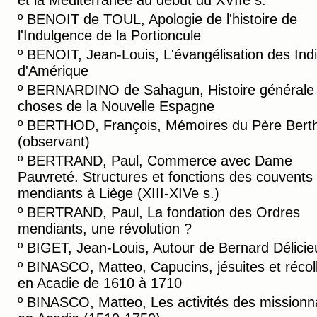
et la Méditerranée au début du XVIIe s.
º
BENOIT de TOUL, Apologie de l'histoire de
l'Indulgence de la Portioncule
º
BENOIT, Jean-Louis, L'évangélisation des Ind
d'Amérique
º
BERNARDINO de Sahagun, Histoire générale
choses de la Nouvelle Espagne
º
BERTHOD, François, Mémoires du Père Bert
(observant)
º
BERTRAND, Paul, Commerce avec Dame
Pauvreté. Structures et fonctions des couvents
mendiants à Liège (XIII-XIVe s.)
º
BERTRAND, Paul, La fondation des Ordres
mendiants, une révolution ?
º
BIGET, Jean-Louis, Autour de Bernard Délicie
º
BINASCO, Matteo, Capucins, jésuites et récol
en Acadie de 1610 à 1710
º
BINASCO, Matteo, Les activités des missionn