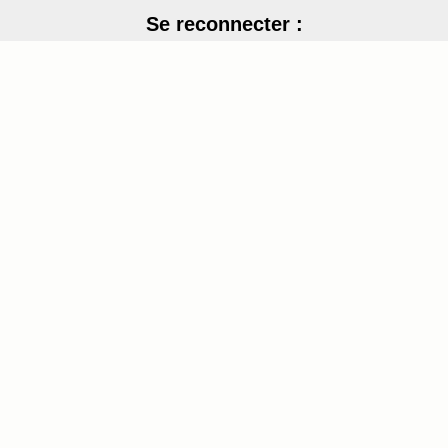
Se reconnecter :
Votre nom (ou pseudo) :
Votre mot de passe
y2cA
Recopier le code :
Envoyer
[ Mot de passe perdu ?
]
4 membres