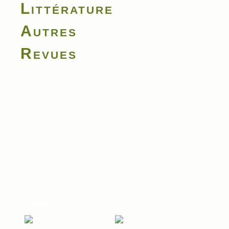
Littérature
Autres
Revues

Haut

© 2004-2017