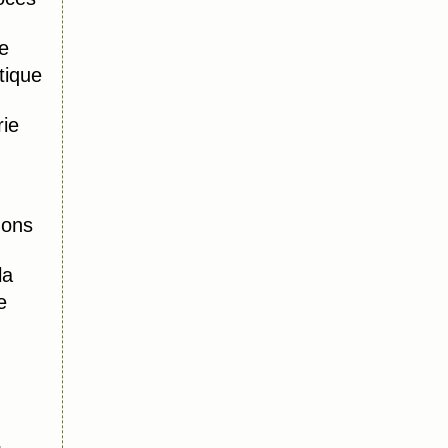
e
tique
ie
mons
la
e