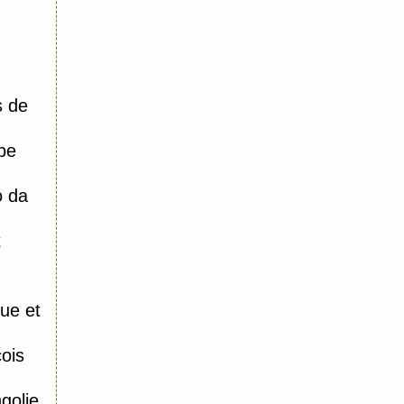
s de
pe
o da
t
ue et
ois
olie