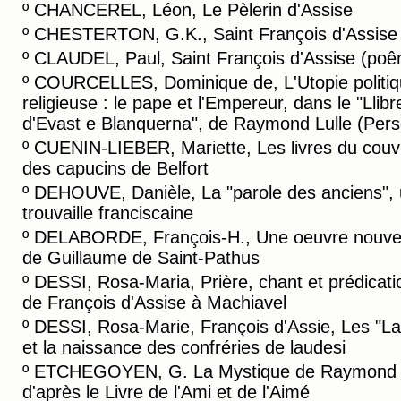
º
CHANCEREL, Léon, Le Pèlerin d'Assise
º
CHESTERTON, G.K., Saint François d'Assise
º
CLAUDEL, Paul, Saint François d'Assise (po
º
COURCELLES, Dominique de, L'Utopie politiq
religieuse : le pape et l'Empereur, dans le "Llibr
d'Evast e Blanquerna", de Raymond Lulle (Pers
º
CUENIN-LIEBER, Mariette, Les livres du couv
des capucins de Belfort
º
DEHOUVE, Danièle, La "parole des anciens",
trouvaille franciscaine
º
DELABORDE, François-H., Une oeuvre nouvel
de Guillaume de Saint-Pathus
º
DESSI, Rosa-Maria, Prière, chant et prédicati
de François d'Assise à Machiavel
º
DESSI, Rosa-Marie, François d'Assie, Les "L
et la naissance des confréries de laudesi
º
ETCHEGOYEN, G. La Mystique de Raymond L
d'après le Livre de l'Ami et de l'Aimé