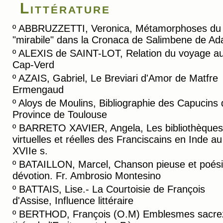
Littérature
º
ABBRUZZETTI, Veronica, Métamorphoses du
"mirabile" dans la Cronaca de Salimbene de A
º
ALEXIS de SAINT-LOT, Relation du voyage a
Cap-Verd
º
AZAIS, Gabriel, Le Breviari d'Amor de Matfre
Ermengaud
º
Aloys de Moulins, Bibliographie des Capucins 
Province de Toulouse
º
BARRETO XAVIER, Angela, Les bibliothèques
virtuelles et réelles des Franciscains en Inde au
XVIIe s.
º
BATAILLON, Marcel, Chanson pieuse et poési
dévotion. Fr. Ambrosio Montesino
º
BATTAIS, Lise.- La Courtoisie de François
d'Assise, Influence littéraire
º
BERTHOD, François (O.M) Emblesmes sacre