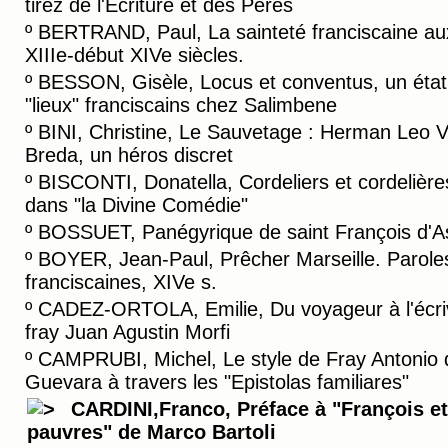
tiréz de l'Ecriture et des Pères
º
BERTRAND, Paul, La sainteté franciscaine au
XIIIe-début XIVe siècles.
º
BESSON, Gisèle, Locus et conventus, un état
"lieux" franciscains chez Salimbene
º
BINI, Christine, Le Sauvetage : Herman Leo 
Breda, un héros discret
º
BISCONTI, Donatella, Cordeliers et cordelière
dans "la Divine Comédie"
º
BOSSUET, Panégyrique de saint François d'A
º
BOYER, Jean-Paul, Prêcher Marseille. Parole
franciscaines, XIVe s.
º
CADEZ-ORTOLA, Emilie, Du voyageur à l'écriv
fray Juan Agustin Morfi
º
CAMPRUBI, Michel, Le style de Fray Antonio 
Guevara à travers les "Epistolas familiares"
CARDINI,Franco, Préface à "François et
pauvres" de Marco Bartoli