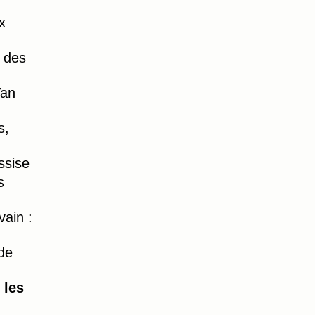
x
 des
Van
s,
ssise
s
ain :
de
 les