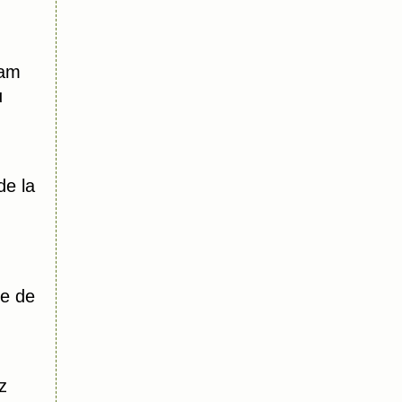
dam
u
de la
e de
z