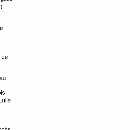
t
re
 de
au
is
ulle
ocès