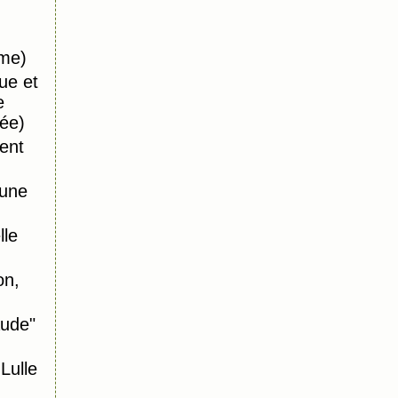
ême)
ue et
e
ée)
ent
 une
le
on,
aude"
ulle