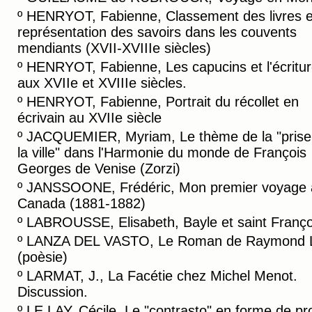
º
HENRYOT, Fabienne, Classement des livres e
représentation des savoirs dans les couvents
mendiants (XVII-XVIIIe siècles)
º
HENRYOT, Fabienne, Les capucins et l'écritu
aux XVIIe et XVIIIe siècles.
º
HENRYOT, Fabienne, Portrait du récollet en
écrivain au XVIIe siècle
º
JACQUEMIER, Myriam, Le thème de la "prise
la ville" dans l'Harmonie du monde de François
Georges de Venise (Zorzi)
º
JANSSOONE, Frédéric, Mon premier voyage 
Canada (1881-1882)
º
LABROUSSE, Elisabeth, Bayle et saint Franço
º
LANZA DEL VASTO, Le Roman de Raymond L
(poèsie)
º
LARMAT, J., La Facétie chez Michel Menot.
Discussion.
º
LE LAY, Cécile, Le "contrasto" en forme de pr