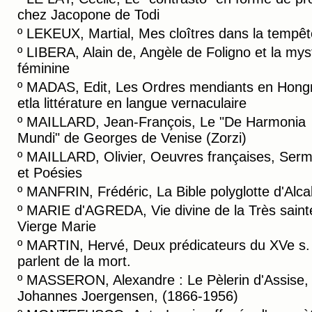
chez Jacopone de Todi
º
LEKEUX, Martial, Mes cloîtres dans la tempêt
º
LIBERA, Alain de, Angèle de Foligno et la mys
féminine
º
MADAS, Edit, Les Ordres mendiants en Hongr
etla littérature en langue vernaculaire
º
MAILLARD, Jean-François, Le "De Harmonia
Mundi" de Georges de Venise (Zorzi)
º
MAILLARD, Olivier, Oeuvres françaises, Ser
et Poésies
º
MANFRIN, Frédéric, La Bible polyglotte d'Alca
º
MARIE d'AGREDA, Vie divine de la Très saint
Vierge Marie
º
MARTIN, Hervé, Deux prédicateurs du XVe s.
parlent de la mort.
º
MASSERON, Alexandre : Le Pèlerin d'Assise,
Johannes Joergensen, (1866-1956)