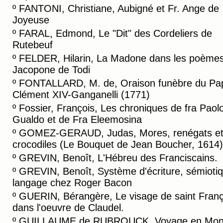
º
FANTONI, Christiane, Aubigné et Fr. Ange de
Joyeuse
º
FARAL, Edmond, Le "Dit" des Cordeliers de
Rutebeuf
º
FELDER, Hilarin, La Madone dans les poème
Jacopone de Todi
º
FONTALLARD, M. de, Oraison funèbre du Pa
Clément XIV-Ganganelli (1771)
º
Fossier, François, Les chroniques de fra Paol
Gualdo et de Fra Eleemosina
º
GOMEZ-GERAUD, Judas, Mores, renégats e
crocodiles (Le Bouquet de Jean Boucher, 1614)
º
GREVIN, Benoît, L'Hébreu des Franciscains.
º
GREVIN, Benoît, Système d'écriture, sémiotiq
langage chez Roger Bacon
º
GUERIN, Bérangère, Le visage de saint Franç
dans l'oeuvre de Claudel.
º
GUILLAUME de RUBROUCK, Voyage en Mong