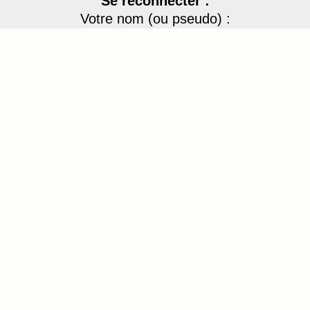
Se reconnecter :
Votre nom (ou pseudo) :
Votre mot de passe
dKKe5
Recopier le code :
Envoyer
[ Mot de passe perdu ?
]
4 membres